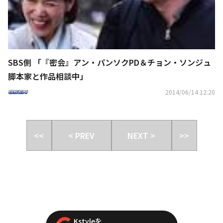
SBS側 「『密会』アン・パンソクPD＆チョン・ソンジュ
脚本家と作品相談中」
2014/06/14 12:20
<<
< PREV
NEXT >
>>
Kstyleを