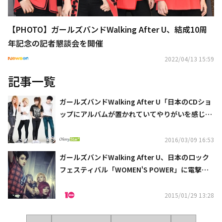
【PHOTO】ガールズバンドWalking After U、結成10周
年記念の記者懇談会を開催
2022/04/13 15:59
記事一覧
ガールズバンドWalking After U「日本のCDショ
ップにアルバムが置かれていてやりがいを感じ
た」
2016/03/09 16:53
ガールズバンドWalking After U、日本のロック
フェスティバル「WOMEN'S POWER」に電撃出
演
2015/01/29 13:28