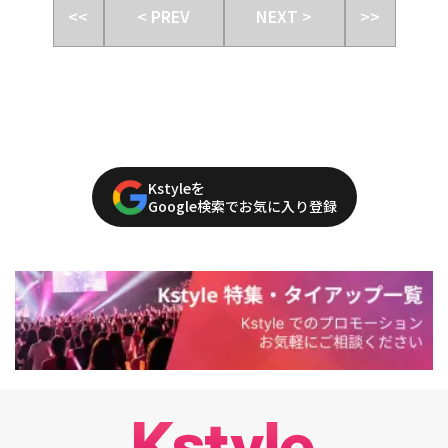
<<
< PREV
NEXT >
>>
Kstyleを
Google検索でお気に入り登録