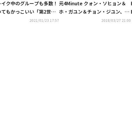
レイク中のグループも多数！
元4Minute クォン・ソヒョン＆
いてもかっこいい「第2世代
ホ・ガユン＆チョン・ジユン、再
5世代アイドル」とは
会ショットが話題“変わらぬ友情”
2021/01/23 17:57
2018/03/27 21:00