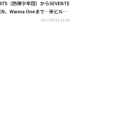
BTS（防弾少年団）からSEVENTE
EN、Wanna Oneまで…米ビルボ
ードが「お勧めK-POP」12曲を紹
2017/09/19 16:40
介