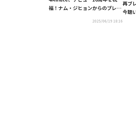
再ブ
福！ナム・ジヒョンからのプレゼ
今聴
ントにも注目
＆2.
2025/06/19 18:16