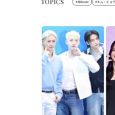
TOPICS
#
4Minute
#
キム・ヒョ