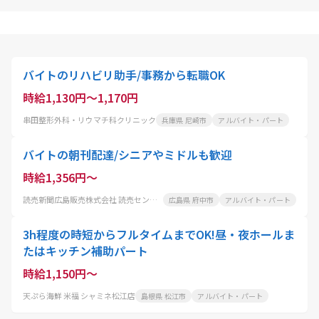
バイトのリハビリ助手/事務から転職OK
時給1,130円～1,170円
串田整形外科・リウマチ科クリニック
兵庫県 尼崎市
アルバイト・パート
バイトの朝刊配達/シニアやミドルも歓迎
時給1,356円～
読売新聞広島販売株式会社 読売センター府中
広島県 府中市
アルバイト・パート
3h程度の時短からフルタイムまでOK!昼・夜ホールま
たはキッチン補助パート
時給1,150円～
天ぷら海鮮 米福 シャミネ松江店
島根県 松江市
アルバイト・パート