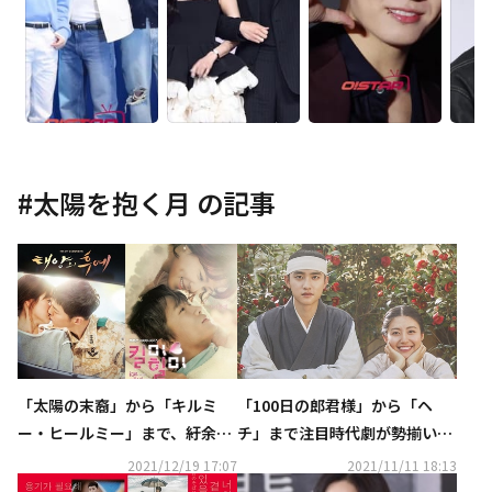
#
太陽を抱く月
の記事
「太陽の末裔」から「キルミ
「100日の郎君様」から「ヘ
ー・ヒールミー」まで、紆余曲
チ」まで注目時代劇が勢揃い！
折の末に大ヒットしたドラマ7
ソ・イングク主演「空から降る
2021/12/19 17:07
2021/11/11 18:13
作は？ビハインドストーリーに
一億の星」など話題作も続々…