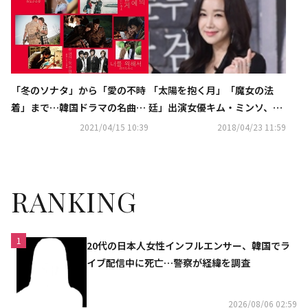
驚き
J:COMオンデマンドの見放題サ
ービス『メガパック』で韓ドラ
をチェック
「冬のソナタ」から「愛の不時
「太陽を抱く月」「魔女の法
着」まで…韓国ドラマの名曲を
廷」出演女優キム・ミンソ、5
一挙紹介「サランへ！胸キュン
月に一般人の男性と結婚
2021/04/15 10:39
2018/04/23 11:59
韓国ドラマOST BOOK」発売決
定
RANKING
1
20代の日本人女性インフルエンサー、韓国でラ
イブ配信中に死亡…警察が経緯を調査
2026/08/06 02:59