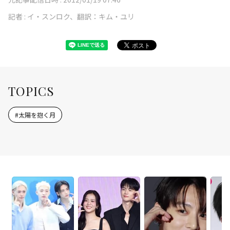
記者 :
イ・スンロク、翻訳：キム・ユリ
TOPICS
#
太陽を抱く月