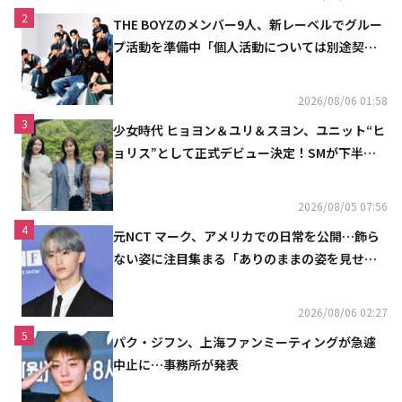
2
THE BOYZのメンバー9人、新レーベルでグルー
プ活動を準備中「個人活動については別途契約
へ」
2026/08/06 01:58
3
少女時代 ヒョヨン＆ユリ＆スヨン、ユニット“ヒ
ョリス”として正式デビュー決定！SMが下半期
の計画を公開
2026/08/05 07:56
4
元NCT マーク、アメリカでの日常を公開…飾ら
ない姿に注目集まる「ありのままの姿を見せた
い」（動画あり）
2026/08/06 02:27
5
パク・ジフン、上海ファンミーティングが急遽
中止に…事務所が発表