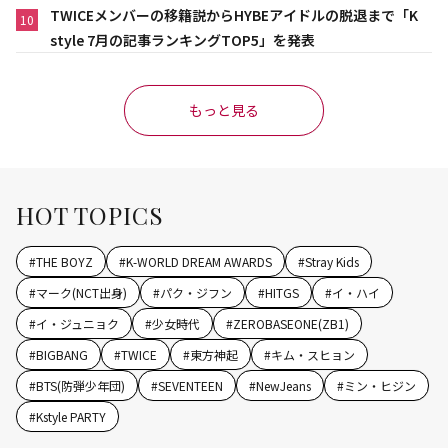
TWICEメンバーの移籍説からHYBEアイドルの脱退まで「K
10
style 7月の記事ランキングTOP5」を発表
もっと見る
HOT TOPICS
#
THE BOYZ
#
K-WORLD DREAM AWARDS
#
Stray Kids
#
マーク(NCT出身)
#
パク・ジフン
#
HITGS
#
イ・ハイ
#
イ・ジュニョク
#
少女時代
#
ZEROBASEONE(ZB1)
#
BIGBANG
#
TWICE
#
東方神起
#
キム・スヒョン
#
BTS(防弾少年団)
#
SEVENTEEN
#
NewJeans
#
ミン・ヒジン
#
Kstyle PARTY