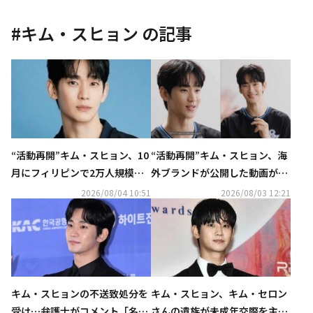
#
キム・スヒョン
の記事
“活動再開”キム・スヒョン、10
“活動再開”キム・スヒョン、海
月にフィリピンで2万人規模の
外ブランドが公開した動画が話
ファンミーティングを開催！
題…ほっそりとした姿に注目
2026/08/04 10:51
2026/08/03 12:21
キム・スヒョンの不送致処分を
キム・スヒョン、キム・セロン
受け…弁護士がコメント「名誉
さんの遺族が未成年交際を主張