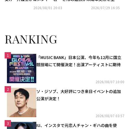
回復において重要な意味を持
し告訴も…不起訴処分に
2026/08/01 20:03
2026/07/29 16:35
つ」
RANKING
1
「MUSIC BANK」日本公演、今年も12月に国立
競技場にて開催決定！出演アーティストに期待
2026/08/07 10:00
2
ソ・ジソブ、大好評につき来日イベントの追加
公演が決定！
2026/08/07 03:57
3
IU、インスタで元恋人チャン・ギハの曲を使