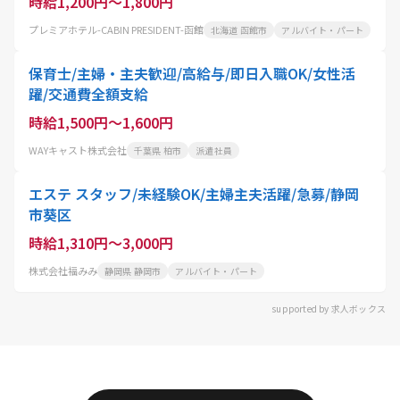
時給1,200円～1,800円
プレミアホテル-CABIN PRESIDENT-函館
北海道 函館市
アルバイト・パート
保育士/主婦・主夫歓迎/高給与/即日入職OK/女性活
躍/交通費全額支給
時給1,500円～1,600円
WAYキャスト株式会社
千葉県 柏市
派遣社員
エステ スタッフ/未経験OK/主婦主夫活躍/急募/静岡
市葵区
時給1,310円～3,000円
株式会社福みみ
静岡県 静岡市
アルバイト・パート
supported by 求人ボックス