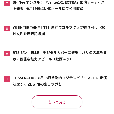
SHINee オンユも！「Venue101 EXTRA」出演アーティス
7
ト発表…9月19日にNHKホールにて公開収録
YG ENTERTAINMENT社屋前でゴルフクラブ振り回し…20
8
代女性を現行犯逮捕
BTS ジン「ELLE」デジタルカバーに登場！パリの古城を背
9
景に優雅な魅力アピール（動画あり）
LE SSERAFIM、8月13日放送のフジテレビ「STAR」に出演
10
決定！RIIZE＆INIの生コラボも
もっと見る