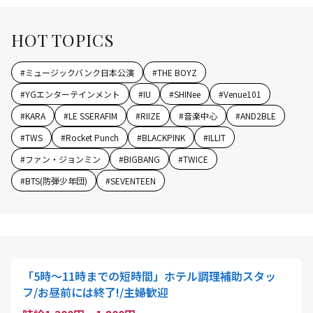
HOT TOPICS
#
ミュージックバンク日本公演
#
THE BOYZ
#
YGエンターテインメント
#
IU
#
SHINee
#
Venue101
#
KARA
#
LE SSERAFIM
#
RIIZE
#
音楽中心
#
AND2BLE
#
TWS
#
Rocket Punch
#
BLACKPINK
#
ILLIT
#
ファン・ジョンミン
#
BIGBANG
#
TWICE
#
BTS(防弾少年団)
#
SEVENTEEN
「5時〜11時までの短時間」ホテル調理補助スタッ
フ/お昼前には終了!/主婦歓迎