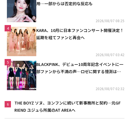
用…一部からは否定的な反応も
2026/08/07 08:25
4
KARA、10月に日本ファンコンサート開催決定！
延期を経てファンと再会へ
2026/08/07 03:42
5
BLACKPINK、デビュー10周年記念イベントに一
部ファンから不満の声…ロゼに関する憶測は否
定
2026/08/07 02:32
THE BOYZ ソヌ、ヨンフンに続いて新事務所と契約…元GF
6
RIEND ユジュら所属のAT AREAへ