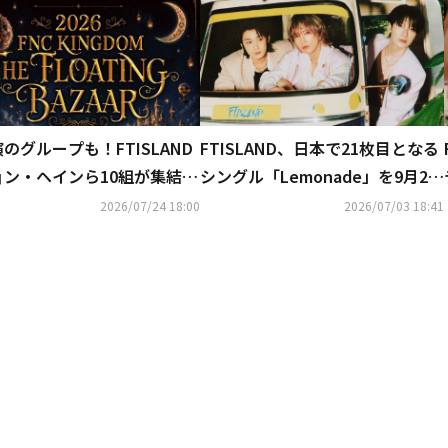
のグループも！FTISLAND
FTISLAND、日本で21枚目となる
ョン・ヘインら10組が集結
シングル「Lemonade」を9月2日
C KINGDOM」日本で12月に
にリリース
2026/07/24 18:00
2026/07/03 18:41
決定