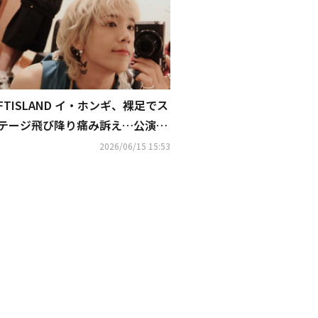
FTISLAND イ・ホンギ、裸足でス
テージ飛び降り痛み訴え…公演中
に思わぬハプニング（動画あり）
2026/06/15 15:53