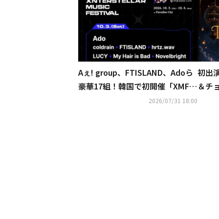
Aぇ! group、FTISLAND、Adoら
初出演
豪華17組！韓国で初開催「XMF 2
＆チ
026」第1弾ラインナップ発表
「FN
2026/07/31 18:00
開催