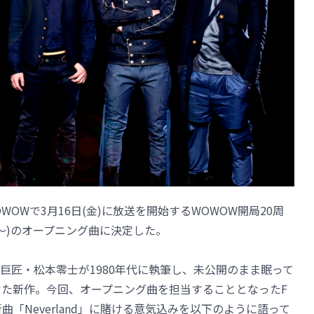
、WOWOWで3月16日(金)に放送を開始するWOWOW開局20周
0～)のオープニング曲に決定した。
巨匠・松本零士が1980年代に執筆し、未公開のまま眠って
せた新作。今回、オープニング曲を担当することとなったF
新曲「Neverland」に賭ける意気込みを以下のように語って