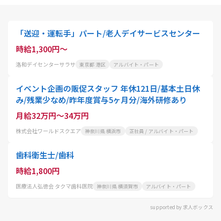
「送迎・運転手」パート/老人デイサービスセンター
時給1,300円～
洛和デイセンターサラサ
東京都 港区
アルバイト・パート
イベント企画の販促スタッフ 年休121日/基本土日休
み/残業少なめ/昨年度賞与5ヶ月分/海外研修あり
月給32万円～34万円
株式会社ワールドスクエア
神奈川県 横浜市
正社員 / アルバイト・パート
歯科衛生士/歯科
時給1,800円
医療法人弘徳会 タクマ歯科医院
神奈川県 横須賀市
アルバイト・パート
supported by 求人ボックス