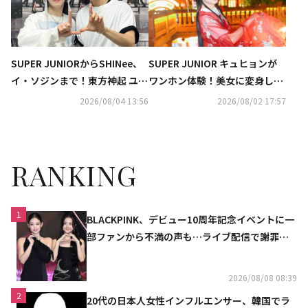
SUPER JUNIORからSHINee、
SUPER JUNIOR キュヒョンが
イ・ソジンまで！東方神起 ユン
ワンホン体験！美女に変身した
ホの初ソロコンサートに豪華芸
姿が話題に（動画あり）
2026/08/04 13:56
2026/08/02 17:57
能人が集結
RANKING
1
BLACKPINK、デビュー10周年記念イベントに一
部ファンから不満の声も…ライブ配信で謝罪
「コミュニケーション不足だった」
2026/08/08 08:39
2
20代の日本人女性インフルエンサー、韓国でラ