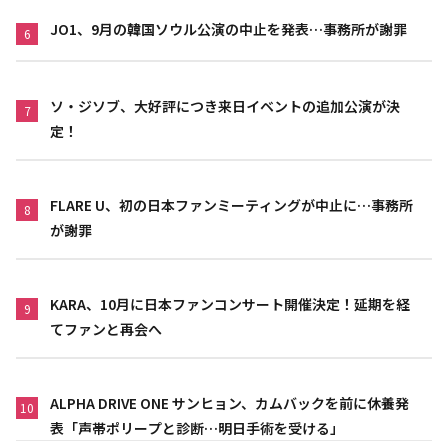
JO1、9月の韓国ソウル公演の中止を発表…事務所が謝罪
6
ソ・ジソブ、大好評につき来日イベントの追加公演が決
7
定！
FLARE U、初の日本ファンミーティングが中止に…事務所
8
が謝罪
KARA、10月に日本ファンコンサート開催決定！延期を経
9
てファンと再会へ
ALPHA DRIVE ONE サンヒョン、カムバックを前に休養発
10
表「声帯ポリープと診断…明日手術を受ける」