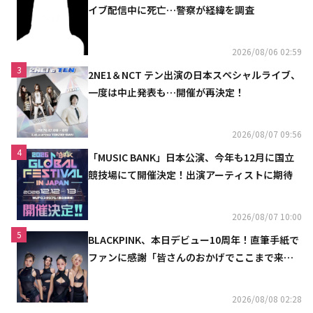
イブ配信中に死亡…警察が経緯を調査
2026/08/06 02:59
3
2NE1＆NCT テン出演の日本スペシャルライブ、
一度は中止発表も…開催が再決定！
2026/08/07 09:56
4
「MUSIC BANK」日本公演、今年も12月に国立
競技場にて開催決定！出演アーティストに期待
2026/08/07 10:00
5
BLACKPINK、本日デビュー10周年！直筆手紙で
ファンに感謝「皆さんのおかげでここまで来ら
れた」
2026/08/08 02:28