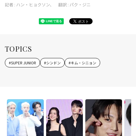
記者 :
ハン・ヒョクソン、 翻訳 : パク・ジニ
TOPICS
#
SUPER JUNIOR
#
シンドン
#
キム・シニョン