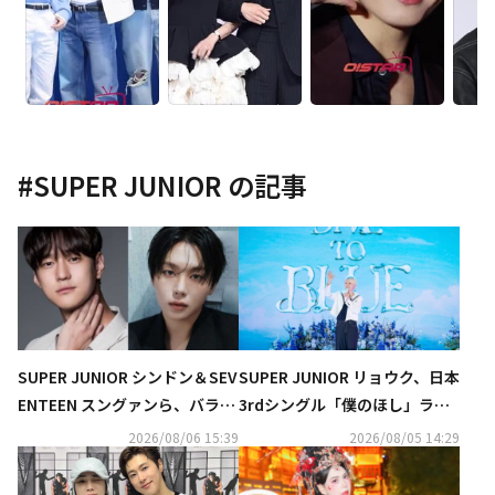
#
SUPER JUNIOR
の記事
SUPER JUNIOR シンドン＆SEV
SUPER JUNIOR リョウク、日本
ENTEEN スングァンら、バラエ
3rdシングル「僕のほし」ライ
ティ番組「大脱出」新シーズン
ブクリップ公開…東京公演にも
2026/08/06 15:39
2026/08/05 14:29
に出演決定
期待