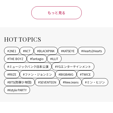
もっと見る
HOT TOPICS
#
2NE1
#
NCT
#
BLACKPINK
#
KATSEYE
#
Hearts2Hearts
#
THE BOYZ
#
fantagio
#
ILLIT
#
ミュージックバンク日本公演
#
YGエンターテインメント
#
RIIZE
#
ファン・ジョンミン
#
BIGBANG
#
TWICE
#
BTS(防弾少年団)
#
SEVENTEEN
#
NewJeans
#
ミン・ヒジン
#
Kstyle PARTY