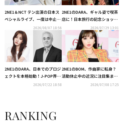
2NE1＆NCT テン出演の日本ス
2NE1のDARA、ギャル姿で喫茶
ペシャルライブ、一度は中止発
店に！日本旅行の記念ショット
表も…開催が再決定！
を公開（動画あり）
2026/08/07 18:56
2026/07/29 13:01
2NE1のDARA、日本でのプロジ
2NE1のBOM、作曲家に転身？
ェクトを本格始動！J-POP界の
活動休止中の近況に注目集まる
ベテランとタッグ
「どうにでもなって！」
2026/07/22 18:58
2026/07/08 17:25
RANKING