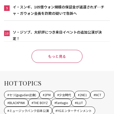
イ・スンギ、105億ウォン規模の保証金が返還されず…チ
9
ャ・ガウォン会長を詐欺の疑いで告訴へ
ソ・ジソブ、大好評につき来日イベントの追加公演が決
10
定！
もっと見る
HOT TOPICS
#
セリ(gugudan出身)
#
2PM
#
少女時代
#
2NE1
#
NCT
#
BLACKPINK
#
THE BOYZ
#
fantagio
#
ILLIT
#
ミュージックバンク日本公演
#
YGエンターテインメント