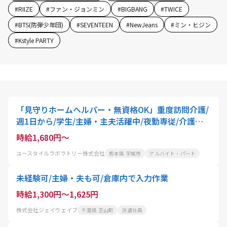
#
RIIZE
#
ファン・ジョンミン
#
BIGBANG
#
TWICE
#
BTS(防弾少年団)
#
SEVENTEEN
#
NewJeans
#
ミン・ヒジン
#
Kstyle PARTY
「見守りホームヘルパー・無資格OK」重度訪問介護/
週1日から/学生/主婦・主夫活躍中/夜勤専従/介護職
員
時給1,680円～
ユースタイルラボラトリー株式会社
熊本県 宇城市
アルバイト・パート
未経験可/主婦・夫も可/倉庫内で入力作業
時給1,300円～1,625円
株式会社ジェイウェイブ
千葉県 芝山町
派遣社員