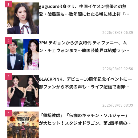
1
gugudan出身セリ、中国イケメン俳優との熱
愛・破局説も…数年間にわたる噂に終止符「邪
魔しないで」
2026/08/09 06:39
2
2PM テギョンから少女時代 ティファニー、ム
ン・チェウォンまで…韓国芸能界は結婚ラッシ
ュ
2026/08/09 02:56
3
BLACKPINK、デビュー10周年記念イベントに一
部ファンから不満の声も…ライブ配信で謝罪
「コミュニケーション不足だった」
2026/08/08 08:39
4
「鉄槌教師」「伝説のキッチン・ソルジャー」
が大ヒット！スタジオドラゴン、第2四半期の売
上高が黒字に