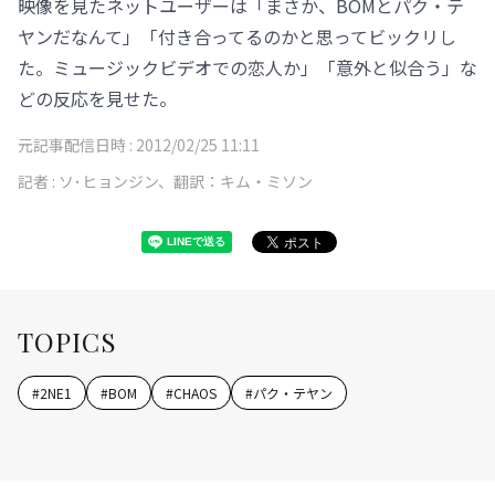
映像を見たネットユーザーは「まさか、BOMとパク・テ
ヤンだなんて」「付き合ってるのかと思ってビックリし
た。ミュージックビデオでの恋人か」「意外と似合う」な
どの反応を見せた。
元記事配信日時 :
2012/02/25 11:11
記者 :
ソ･ヒョンジン、翻訳：キム・ミソン
TOPICS
#
2NE1
#
BOM
#
CHAOS
#
パク・テヤン