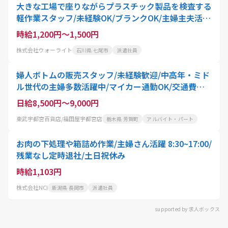
大きな工場で座りながらプラスチック製品を検査する
軽作業スタッフ/未経験OK/ブランクOK/主婦主夫活
躍/七尾市
時給1,200円～1,500円
株式会社ウォーライト
石川県 七尾市
派遣社員
婦人ボトムの販売スタッフ/未経験歓迎/中高年・ミド
ル世代の主婦多数活躍中/マイカー通勤OK/交通費あ
り/芳賀町より車で30分
日給8,500円～9,000円
東武宇都宮百貨店/福田屋宇都宮店
栃木県 芳賀町
アルバイト・パート
お肉の下処理や箱詰め作業/主婦さん活躍 8:30~17:00/
残業なし定時退社/土日祝休み
時給1,103円
株式会社NCI
新潟県 長岡市
派遣社員
supported by 求人ボックス