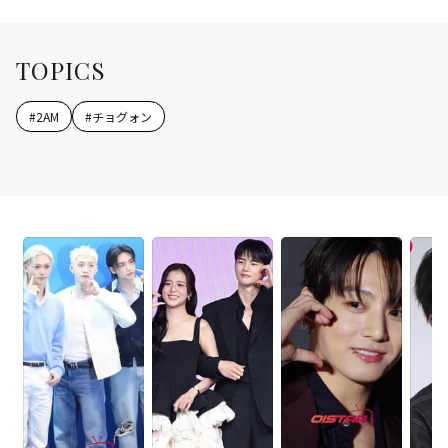
TOPICS
#
2AM
#
チョグォン