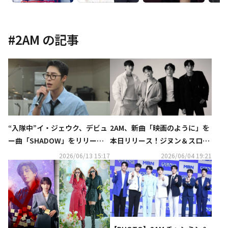
#
2AM
の記事
“入隊中”イ・ジェウク、デビュ
2AM、新曲「映画のように」を
ー曲「SHADOW」をリリー
本日リリース！ジヌン＆スロン
ス！2AM スロンがプロデュース
が制作に参加
2026/06/13 15:17
2026/06/04 19:21
に参加