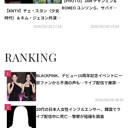
【PHOTO】2AM チャンミン＆
ROMEO ユンソンら、サバイバ
【KNTV】チェ・スヨン（少女
ル番組「無名伝説」TOP7の記
時代）＆キム・ジェヨン共演
者懇談会に出席
『アイドルアイ』7月放送決
2026/05/20 17:16
2026/05/20 13:04
定！
RANKING
1
BLACKPINK、デビュー10周年記念イベントに一
部ファンから不満の声も…ライブ配信で謝罪
「コミュニケーション不足だった」
2026/08/08 08:39
2
20代の日本人女性インフルエンサー、韓国でラ
イブ配信中に死亡…警察が経緯を調査