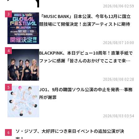
2026/08/06 02:59
3
「MUSIC BANK」日本公演、今年も12月に国立
競技場にて開催決定！出演アーティストに期待
2026/08/07 10:00
4
BLACKPINK、本日デビュー10周年！直筆手紙で
ファンに感謝「皆さんのおかげでここまで来ら
れた」
2026/08/08 02:28
5
JO1、9月の韓国ソウル公演の中止を発表…事務
所が謝罪
2026/08/03 03:54
ソ・ジソブ、大好評につき来日イベントの追加公演が決
6
定！