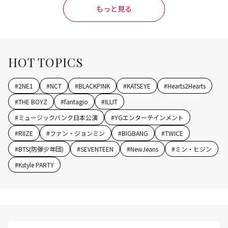
もっと見る
HOT TOPICS
#
2NE1
#
NCT
#
BLACKPINK
#
KATSEYE
#
Hearts2Hearts
#
THE BOYZ
#
fantagio
#
ILLIT
#
ミュージックバンク日本公演
#
YGエンターテインメント
#
RIIZE
#
ファン・ジョンミン
#
BIGBANG
#
TWICE
#
BTS(防弾少年団)
#
SEVENTEEN
#
NewJeans
#
ミン・ヒジン
#
Kstyle PARTY