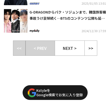
2025/01/05 13:01
G-DRAGONからパク・ソジュンまで、韓国旅客機
事故うけ哀悼続く…BTSのコンテンツ公開も延期
に
2024/12/30 17:59
<<
< PREV
NEXT >
>>
Kstyleを
Google検索でお気に入り登録