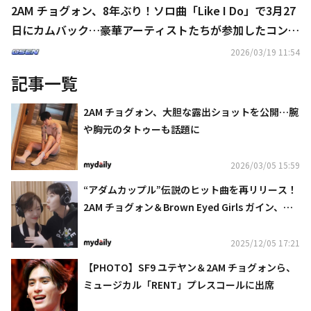
2AM チョグォン、8年ぶり！ソロ曲「Like I Do」で3月27
日にカムバック…豪華アーティストたちが参加したコンテ
ンツも話題
2026/03/19 11:54
記事一覧
2AM チョグォン、大胆な露出ショットを公開…腕
や胸元のタトゥーも話題に
2026/03/05 15:59
“アダムカップル”伝説のヒット曲を再リリース！
2AM チョグォン＆Brown Eyed Girls ガイン、収
録の様子を電撃公開
2025/12/05 17:21
【PHOTO】SF9 ユテヤン＆2AM チョグォンら、
ミュージカル「RENT」プレスコールに出席