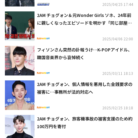
2025/04/25 17:44
2AM チョグォン＆元Wonder Girls ソネ、24年前
に親しくなったエピソードを明かす「同じ部屋で
寝泊まりも」（動画あり）
2025/04/06 22:00
フィソンさん突然の訃報うけ…K-POPアイドル、
韓国音楽界から哀悼続く
2025/03/11 18:13
2AM チョグォン、個人情報を悪用した金銭要求の
被害に…事務所が法的対応へ
2025/02/25 18:18
2AM チョグォン、旅客機事故の被害支援のため約
100万円を寄付