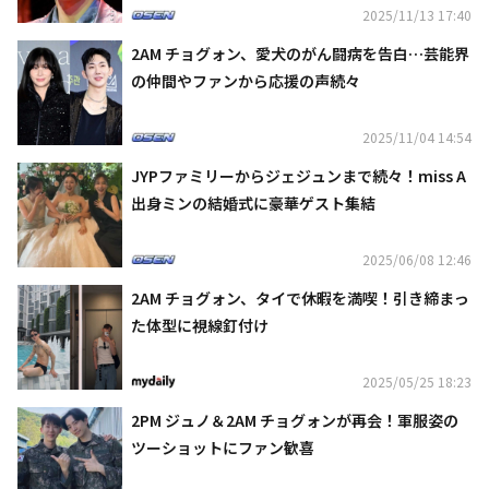
2025/11/13 17:40
2AM チョグォン、愛犬のがん闘病を告白…芸能界
の仲間やファンから応援の声続々
2025/11/04 14:54
JYPファミリーからジェジュンまで続々！miss A
出身ミンの結婚式に豪華ゲスト集結
2025/06/08 12:46
2AM チョグォン、タイで休暇を満喫！引き締まっ
た体型に視線釘付け
2025/05/25 18:23
2PM ジュノ＆2AM チョグォンが再会！軍服姿の
ツーショットにファン歓喜