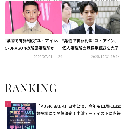
アル＆特報が解禁
話題
“薬物で有罪判決”ユ・アイン、
“薬物で有罪判決”ユ・アイン、
G-DRAGONの所属事務所から5
個人事務所の登録手続きを完了
0億ウォンでオファー？報道に
2026/07/01 11:24
2025/12/31 19:14
関心集まる
RANKING
1
「MUSIC BANK」日本公演、今年も12月に国立
競技場にて開催決定！出演アーティストに期待