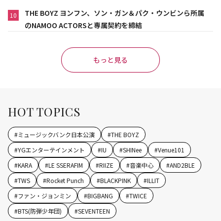
THE BOYZ ヨンフン、ソン・ガン＆パク・ウンビンら所属
10
のNAMOO ACTORSと専属契約を締結
もっと見る
HOT TOPICS
#
ミュージックバンク日本公演
#
THE BOYZ
#
YGエンターテインメント
#
IU
#
SHINee
#
Venue101
#
KARA
#
LE SSERAFIM
#
RIIZE
#
音楽中心
#
AND2BLE
#
TWS
#
Rocket Punch
#
BLACKPINK
#
ILLIT
#
ファン・ジョンミン
#
BIGBANG
#
TWICE
#
BTS(防弾少年団)
#
SEVENTEEN