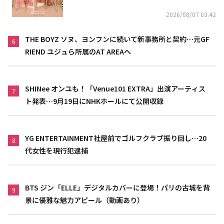
2026/08/07 03:42
THE BOYZ ソヌ、ヨンフンに続いて新事務所と契約…元GF
6
RIEND ユジュら所属のAT AREAへ
SHINee オンユも！「Venue101 EXTRA」出演アーティス
7
ト発表…9月19日にNHKホールにて公開収録
YG ENTERTAINMENT社屋前でゴルフクラブ振り回し…20
8
代女性を現行犯逮捕
BTS ジン「ELLE」デジタルカバーに登場！パリの古城を背
9
景に優雅な魅力アピール（動画あり）