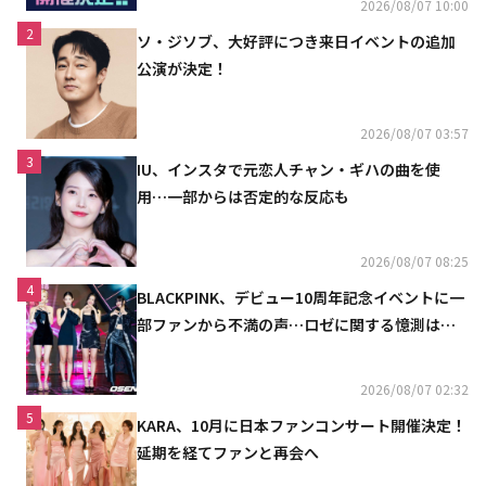
2026/08/07 10:00
2
ソ・ジソブ、大好評につき来日イベントの追加
公演が決定！
2026/08/07 03:57
3
IU、インスタで元恋人チャン・ギハの曲を使
用…一部からは否定的な反応も
2026/08/07 08:25
4
BLACKPINK、デビュー10周年記念イベントに一
部ファンから不満の声…ロゼに関する憶測は否
定
2026/08/07 02:32
5
KARA、10月に日本ファンコンサート開催決定！
延期を経てファンと再会へ