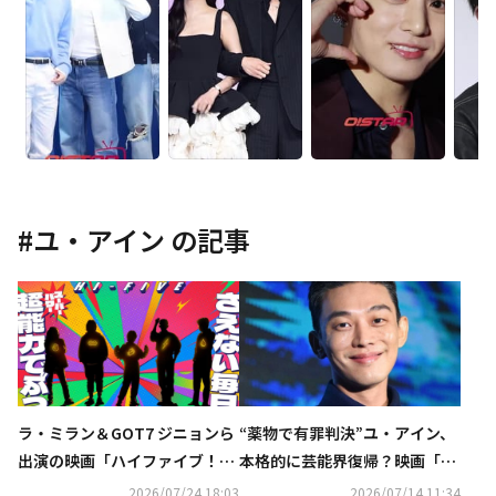
#
ユ・アイン
の記事
ラ・ミラン＆GOT7 ジニョンら
“薬物で有罪判決”ユ・アイン、
出演の映画「ハイファイブ！」
本格的に芸能界復帰？映画「ホ
10月16日より日本公開！ビジュ
ープ」VIP試写会での目撃談が
2026/07/24 18:03
2026/07/14 11:34