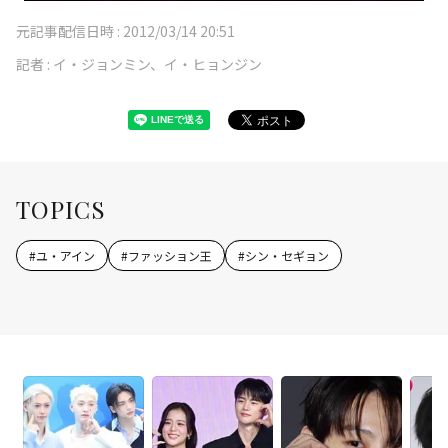
元記事配信日時 :
2012/03/14 20:51
記者 :
イ・ジョンミン、イ・ヒョンジン
TOPICS
#
ユ・アイン
#
ファッション王
#
シン・セギョン