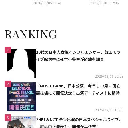
e 7月の記事ランキングTOP5」
アワード」に授賞者として登場
2026/08/05 11:46
2026/08/01 12:36
を発表
RANKING
1
20代の日本人女性インフルエンサー、韓国でラ
イブ配信中に死亡…警察が経緯を調査
2026/08/06 02:59
2
「MUSIC BANK」日本公演、今年も12月に国立
競技場にて開催決定！出演アーティストに期待
2026/08/07 10:00
3
2NE1＆NCT テン出演の日本スペシャルライブ、
一度は中止発表も…開催が再決定！