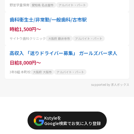
野並学童保育
愛知県 名古屋市
アルバイト・パート
歯科衛生士/非常勤/一般歯科/古市駅
時給1,500円～
サイトウ歯科クリニック
大阪府 藤井寺市
アルバイト・パート
高収入 「送りドライバー募集」 ガールズバー求人
日給8,000円～
3年B組 本町校
大阪府 大阪市
アルバイト・パート
supported by 求人ボックス
Kstyleを
Google検索でお気に入り登録