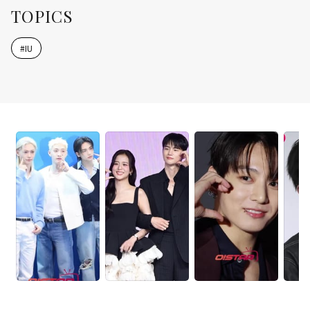
TOPICS
#
IU