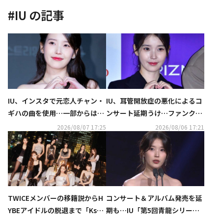
#
IU
の記事
IU、インスタで元恋人チャン・
IU、耳管開放症の悪化によるコ
ギハの曲を使用…一部からは否
ンサート延期うけ…ファンクラ
定的な反応も
ブ会員向けに特典を提供へ
2026/08/07 17:25
2026/08/06 17:21
TWICEメンバーの移籍説からH
コンサート＆アルバム発売を延
YBEアイドルの脱退まで「Kstyl
期も…IU「第5回青龍シリーズ