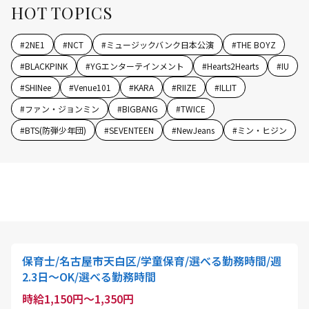
HOT TOPICS
#
2NE1
#
NCT
#
ミュージックバンク日本公演
#
THE BOYZ
#
BLACKPINK
#
YGエンターテインメント
#
Hearts2Hearts
#
IU
#
SHINee
#
Venue101
#
KARA
#
RIIZE
#
ILLIT
#
ファン・ジョンミン
#
BIGBANG
#
TWICE
#
BTS(防弾少年団)
#
SEVENTEEN
#
NewJeans
#
ミン・ヒジン
保育士/名古屋市天白区/学童保育/選べる勤務時間/週
2.3日～OK/選べる勤務時間
時給1,150円～1,350円