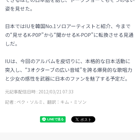
姿を見せた。
日本ではIUを韓国No.1ソロアーティストと紹介、今まで
の“見せるK-P0P”から“聞かせるK-POP”に転換させる見通
しだ。
IUは、今回のアルバムを皮切りに、本格的な日本活動に
突入し、“3オクターブの広い音域”を誇る爆発的な歌唱力
と少女の感性を武器に日本のファンを魅了する予定だ。
元記事配信日時 :
2012/03/21 07:33
記者 :
ペク・ソルミ、翻訳：キム・ミソン