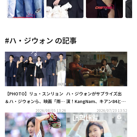
#
ハ・ジウォン
の記事
【PHOTO】リュ・スンリョン
ハ・ジウォンがサプライズ出
＆ハ・ジウォンら、映画「雨
演！KangNam、キアン84との
光」制作発表会に出席
コラボ曲「チキンと彼女」MV
2026/08/05 13:26
2026/07/23 13:52
公開