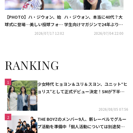
【PHOTO】ハ・ジウォン、始
ハ・ジウォン、本当に40代？大
球式に登場…美しい投球フォー
学生向けマガジンで24年ぶりに
ム
表紙モデルを務め話題
2026/07/17 12:02
2026/07/04 22:00
RANKING
1
少女時代 ヒョヨン＆ユリ＆スヨン、ユニット“ヒ
ョリス”として正式デビュー決定！SMが下半期
の計画を公開
2026/08/05 07:56
2
THE BOYZのメンバー9人、新レーベルでグルー
プ活動を準備中「個人活動については別途契約