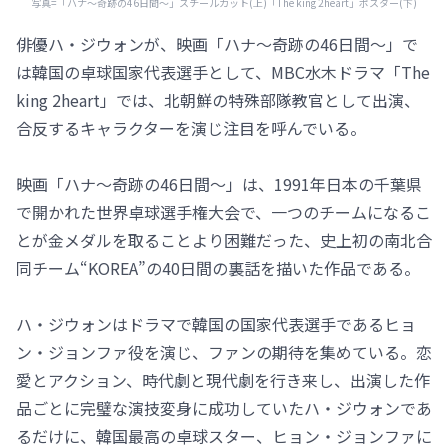
写真=「ハナ～奇跡の46日間～」スチールカット(上)「The king 2heart」ポスター(下)
俳優ハ・ジウォンが、映画「ハナ～奇跡の46日間～」で
は韓国の卓球国家代表選手として、MBC水木ドラマ「The
king 2heart」では、北朝鮮の特殊部隊教官として出演、
合反するキャラクターを演じ注目を呼んでいる。
映画「ハナ～奇跡の46日間～」は、1991年日本の千葉県
で開かれた世界卓球選手権大会で、一つのチームになるこ
とが金メダルを取ることより困難だった、史上初の南北合
同チーム“KOREA”の40日間の裏話を描いた作品である。
ハ・ジウォンはドラマで韓国の国家代表選手であるヒョ
ン・ジョンファ役を演じ、ファンの期待を集めている。恋
愛とアクション、時代劇と現代劇を行き来し、出演した作
品ごとに完璧な演技変身に成功していたハ・ジウォンであ
るだけに、韓国最高の卓球スター、ヒョン・ジョンファに