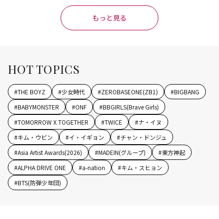
もっと見る
HOT TOPICS
#
THE BOYZ
#
少女時代
#
ZEROBASEONE(ZB1)
#
BIGBANG
#
BABYMONSTER
#
ONF
#
BBGIRLS(Brave Girls)
#
TOMORROW X TOGETHER
#
TWICE
#
ナ・イヌ
#
キム・ウビン
#
イ・イギョン
#
チャン・ドンジュ
#
Asia Artist Awards(2026)
#
MADEIN(グループ)
#
東方神起
#
ALPHA DRIVE ONE
#
a-nation
#
キム・スヒョン
#
BTS(防弾少年団)