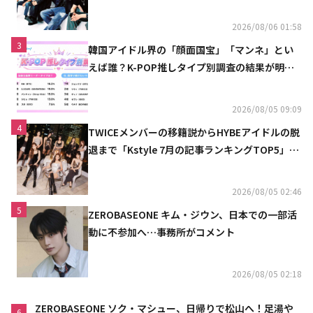
へ」
2026/08/06 01:58
3
韓国アイドル界の「顔面国宝」「マンネ」とい
えば誰？K-POP推しタイプ別調査の結果が明ら
かに
2026/08/05 09:09
4
TWICEメンバーの移籍説からHYBEアイドルの脱
退まで「Kstyle 7月の記事ランキングTOP5」を
発表
2026/08/05 02:46
5
ZEROBASEONE キム・ジウン、日本での一部活
動に不参加へ…事務所がコメント
2026/08/05 02:18
ZEROBASEONE ソク・マシュー、日帰りで松山へ！足湯や
6