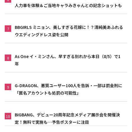
人力車を体験＆ご当地キャラみきゃんとの記念ショットも
BBGIRLS ミニョン、美しすぎる花嫁に！？清純美あふれる
7
ウエディングドレス姿を公開
As One イ・ミンさん、早すぎる別れから本日（8/5）で1
8
年
G-DRAGON、悪質ユーザー100人を告訴・一部は罰金刑に
9
「匿名アカウントも処罰の可能性」
BIGBANG、デビュー20周年記念メディア展示会を開催決
10
定！無料で実施も…予告ポスターに注目