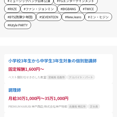
#
ミュージックバンク日本公演
#
YGエンターテインメント
#
RIIZE
#
ファン・ジョンミン
#
BIGBANG
#
TWICE
#
BTS(防弾少年団)
#
SEVENTEEN
#
NewJeans
#
ミン・ヒジン
#
Kstyle PARTY
小学校3年生から中学生3年生対象の個別塾講師
固定報酬1,600円～
ベスト個別 杜せきのした教室
宮城県 名取市
アルバイト・パート
調理師
月給30万1,000円～35万1,000円
PREMIUM KARUBI 神戸西店/株式会社神戸物産
兵庫県 明石市
正社員