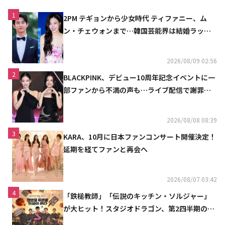
1
2PM テギョンから少女時代 ティファニー、ム
ン・チェウォンまで…韓国芸能界は結婚ラッシ
ュ
2026/08/09 02:56
2
BLACKPINK、デビュー10周年記念イベントに一
部ファンから不満の声も…ライブ配信で謝罪
「コミュニケーション不足だった」
2026/08/08 08:39
3
KARA、10月に日本ファンコンサート開催決定！
延期を経てファンと再会へ
2026/08/07 03:42
4
「鉄槌教師」「伝説のキッチン・ソルジャー」
が大ヒット！スタジオドラゴン、第2四半期の売
上高が黒字に