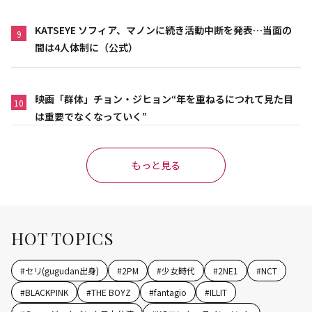
KATSEYE ソフィア、マノンに続き活動中断を発表…当面の
9
間は4人体制に（公式）
映画「群体」チョン・ジヒョン“年を重ねるにつれて見た目
10
は重要でなくなっていく”
もっと見る
HOT TOPICS
#
セリ(gugudan出身)
#
2PM
#
少女時代
#
2NE1
#
NCT
#
BLACKPINK
#
THE BOYZ
#
fantagio
#
ILLIT