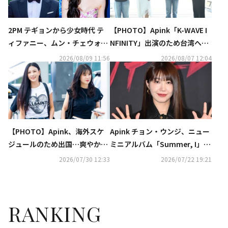
2PM テギョンから少女時代 テ
【PHOTO】Apink「K-WAVE I
ィファニー、ムン・チェウォン
NFINITY」出演のため台湾へ出
まで…韓国芸能界は結婚ラッシ
国
2026/08/09 11:56
2026/08/07 12:04
ュ
【PHOTO】Apink、海外スケ
Apink チョン・ウンジ、ニュー
ジュールのため出国…爽やかな
ミニアルバム「Summer, I」で
笑顔
8月11日にカムバック
2026/07/30 12:33
2026/07/22 19:21
RANKING