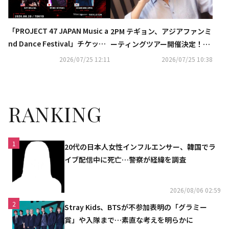
「PROJECT 47 JAPAN Music a
2PM テギョン、アジアファンミ
nd Dance Festival」チケット
ーティングツアー開催決定！爽
販売開始のお知らせ
やかなポスターも解禁
2026/07/25 12:11
2026/07/25 10:38
RANKING
1
20代の日本人女性インフルエンサー、韓国でラ
イブ配信中に死亡…警察が経緯を調査
2026/08/06 02:59
2
Stray Kids、BTSが不参加表明の「グラミー
賞」や入隊まで…素直な考えを明らかに