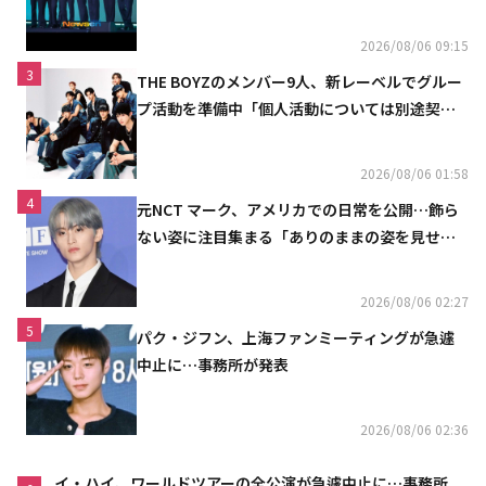
2026/08/06 09:15
3
THE BOYZのメンバー9人、新レーベルでグルー
プ活動を準備中「個人活動については別途契約
へ」
2026/08/06 01:58
4
元NCT マーク、アメリカでの日常を公開…飾ら
ない姿に注目集まる「ありのままの姿を見せた
い」（動画あり）
2026/08/06 02:27
5
パク・ジフン、上海ファンミーティングが急遽
中止に…事務所が発表
2026/08/06 02:36
イ・ハイ、ワールドツアーの全公演が急遽中止に…事務所