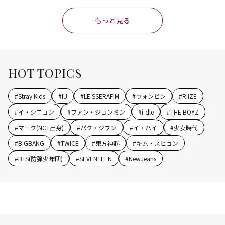
もっと見る
HOT TOPICS
#
Stray Kids
#
IU
#
LE SSERAFIM
#
ウォンビン
#
RIIZE
#
イ・シニョン
#
ファン・ジョンミン
#
i-dle
#
THE BOYZ
#
マーク(NCT出身)
#
パク・ジフン
#
イ・ハイ
#
少女時代
#
BIGBANG
#
TWICE
#
東方神起
#
キム・スヒョン
#
BTS(防弾少年団)
#
SEVENTEEN
#
NewJeans