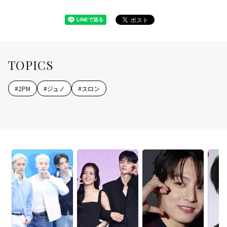
TOPICS
#
2PM
#
ジュノ
#
スロン