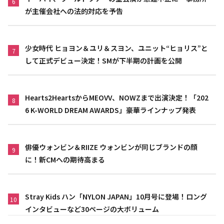
6
が主催会社への法的対応を予告
少女時代 ヒョヨン＆ユリ＆スヨン、ユニット“ヒョリス”と
7
して正式デビュー決定！SMが下半期の計画を公開
Hearts2HeartsからMEOVV、NOWZまで出演決定！「202
8
6 K-WORLD DREAM AWARDS」豪華ラインナップ発表
俳優ウォンビン＆RIIZE ウォンビンが同じブランドの顔
9
に！新CMへの期待高まる
Stray Kids ハン「NYLON JAPAN」10月号に登場！ロング
10
インタビューなど30ページの大ボリューム