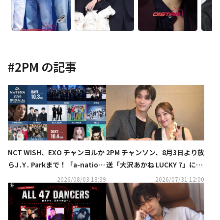
#
2PM
の記事
NCT WISH、EXO チャンヨルか
2PM チャンソン、8月3日より放
らJ․Y․ Parkまで！「a-nation
送「大沢あかね LUCKY 7」に出
2026」第1弾出演アーティスト
演！オフの日の過ごし方＆体づ
2026/08/03 18:39
2026/07/31 12:00
発表
くりへのこだわりも明らかに