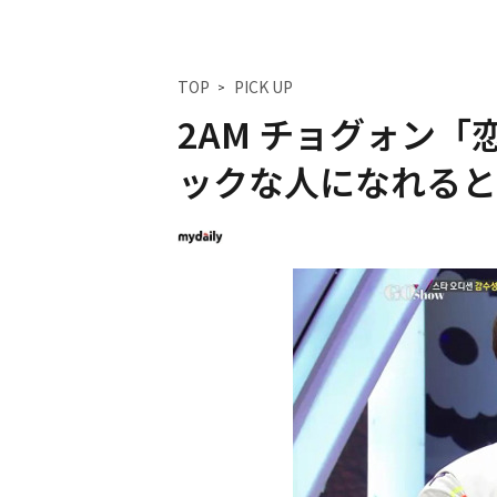
TOP
PICK UP
2AM チョグォン
ックな人になれると