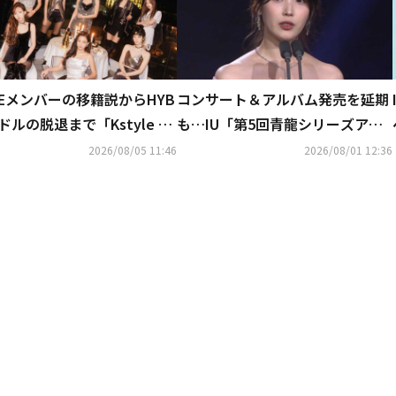
CEメンバーの移籍説からHYB
コンサート＆アルバム発売を延期
ドルの脱退まで「Kstyle 7
も…IU「第5回青龍シリーズアワ
事ランキングTOP5」を発
ード」に授賞者として登場
2026/08/05 11:46
2026/08/01 12:36