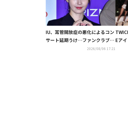
IU、耳管開放症の悪化によるコン
TWI
サート延期うけ…ファンクラブ会
Eアイ
員向けに特典を提供へ
月の記
2026/08/06 17:21
表