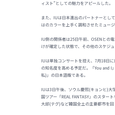
ィスト”としての魅力をアピールした。
また、IUは日本進出のパートナーとし
はのカラーを上手く調和させたミュージ
IU側の関係者は25日午前、OSENと
けが確定した状態で、その他のスケジュ
IUは単独コンサートを控え、7月18日に日
の知名度を高める予定だ。「You and
私)」の日本語版である。
IUは3日午後、ソウル慶煕(キョンヒ)
国ツアー「REAL FANTASY」のスタ
大邱(テグ)など韓国全土の主要都市を