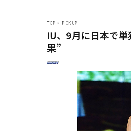
TOP
PICK UP
IU、9月に日本で
果”