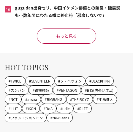
gugudan出身セリ、中国イケメン俳優との熱愛・破局説
10
も…数年間にわたる噂に終止符「邪魔しないで」
もっと見る
HOT TOPICS
#
TWICE
#
SEVENTEEN
#
ソ・ヘウォン
#
BLACKPINK
#
スンハン
#
鉄槌教師
#
PENTAGON
#
BTS(防弾少年団)
#
NCT
#
aespa
#
BIGBANG
#
THE BOYZ
#
中島健人
#
ILLIT
#
iKON
#
BoA
#
i-dle
#
RIIZE
#
ファン・ジョンミン
#
NewJeans