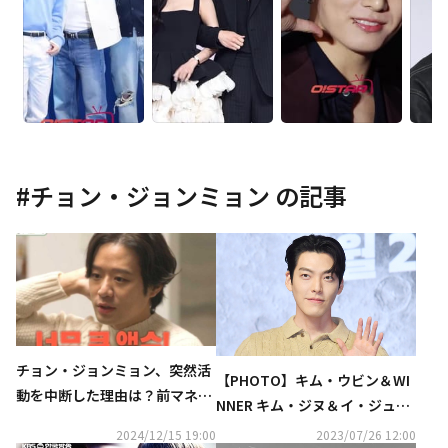
#
チョン・ジョンミョン
の記事
チョン・ジョンミョン、突然活
【PHOTO】キム・ウビン＆WI
動を中断した理由は？前マネー
NNER キム・ジヌ＆イ・ジュニ
ジャーから詐欺に「現在は服役
ョクら、映画「THE MOON」VI
2024/12/15 19:00
2023/07/26 12:00
中」