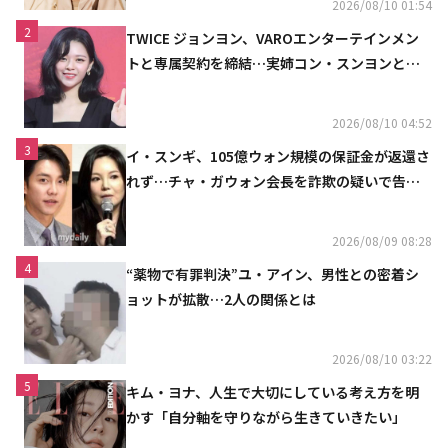
2026/08/10 01:54
2
TWICE ジョンヨン、VAROエンターテインメン
トと専属契約を締結…実姉コン・スンヨンと同
じ事務所（公式）
2026/08/10 04:52
3
イ・スンギ、105億ウォン規模の保証金が返還さ
れず…チャ・ガウォン会長を詐欺の疑いで告訴
へ
2026/08/09 08:28
4
“薬物で有罪判決”ユ・アイン、男性との密着シ
ョットが拡散…2人の関係とは
2026/08/10 03:22
5
キム・ヨナ、人生で大切にしている考え方を明
かす「自分軸を守りながら生きていきたい」