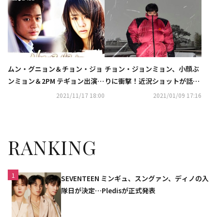
P試写会に出席
ムン・グニョン＆チョン・ジョ
チョン・ジョンミョン、小顔ぶ
ンミョン＆2PM テギョン出演、
りに衝撃！近況ショットが話題
ドラマ「シンデレラのお姉さ
に…「肩幅もすごい」と驚きの
2021/11/17 18:00
2021/01/09 17:16
ん」リマスター版が約10年ぶり
声
に公開
RANKING
1
SEVENTEEN ミンギュ、スングァン、ディノの入
隊日が決定…Pledisが正式発表