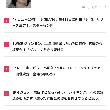
2026/08/09 11:30
“デビュー20周年”BIGBANG、8月19日に新曲「BiiiG」リリ
6
ース決定！ポスターも公開
TWICE ジョンヨン、11年間所属したJYPに感謝…移籍の心
7
境明かす「グループを守り続ける」
BoA、日本デビュー25周年！9月にプレミアムライブツア
8
ー開催決定…会場も明らかに
2PM ジュノ、次回作となるNetflix「バイキング」への意気
9
込みを明かす「違った雰囲気の姿をお見せできると思う」