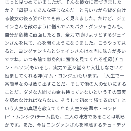
じっと見つめていましたが、そんな彼女に気づきました
か？「母親ってあんな感じなんだ」と言いながら背を向け
る彼女の後ろ姿がとても寂しく見えました。だけど、ジェ
インさんを敵のように憎んでいたパク・グンジャさんも、
自分が危機に直面したとき、全力で助けようとするジェイ
ンさんを見て、心を開くようになりました。こうやって見
ると、ヨングァンさんとジェインさんは本当に味方が多い
ですね。いつも陰で献身的に面倒を見てくれる祖母(チョ
ン・ヘソン)もいるし、実力で正々堂々と入社しなさいと
励ましてくれる姉(キム・ヨンジュ)もいます。「人生で一
番簡単なのは放り出すことだ。そして他の人のせいにする
ことだ。ダメな人間でお金も持っていないというその事実
を認めなければならない。そうして初めて勝てるのだ」と
いう人生の真理を教えてくれた人生の先輩ホ・ヨンド
(イ・ムンシク)チーム長も、二人の味方であることは明ら
かです。また、今はヨングァンさんを軽蔑するチュ・デソ