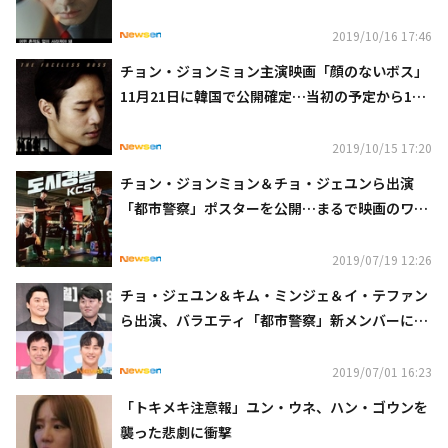
あり）
2019/10/16 17:46
チョン・ジョンミョン主演映画「顔のないボス」
11月21日に韓国で公開確定…当初の予定から1週
間延期へ
2019/10/15 17:20
チョン・ジョンミョン＆チョ・ジェユンら出演
「都市警察」ポスターを公開…まるで映画のワン
シーンのような緊張感
2019/07/19 12:26
チョ・ジェユン＆キム・ミンジェ＆イ・テファン
ら出演、バラエティ「都市警察」新メンバーにチ
ョン・ジョンミョンが登場！
2019/07/01 16:23
「トキメキ注意報」ユン・ウネ、ハン・ゴウンを
襲った悲劇に衝撃