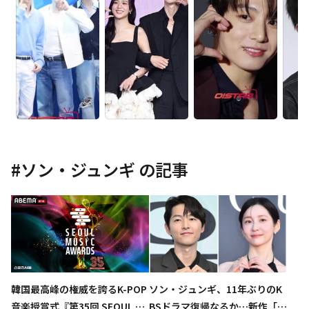
#
ソン・ジュンギ
の記事
ソン・ジュンギ、11年ぶりのK
韓国最高峰の権威を誇るK-POP
BSドラマ復帰なるか…新作「ラ
音楽授賞式『第35回 SEOUL M