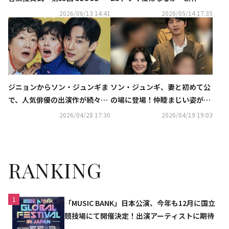
ブクラウド」2027年上半期に放
USIC AWARDS』2026年6月20
2026/06/13 14:41
2026/05/14 17:35
送へ
日（土）夜6時より、「ABEM
A」にて日韓同時・独占無料生
中継が決定
ジニョンからソン・ジュンギま
ソン・ジュンギ、妻と初めて公
で、人気俳優の出演作が続々！
の場に登場！仲睦まじい姿が話
ソ・イングクのファンコンも…
題に
2026/04/28 17:30
2026/04/19 19:03
5月のCSホームドラマチャンネ
ルも豊富
RANKING
1
「MUSIC BANK」日本公演、今年も12月に国立
競技場にて開催決定！出演アーティストに期待