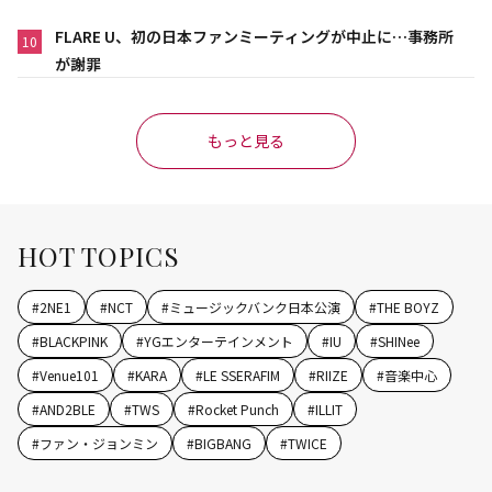
FLARE U、初の日本ファンミーティングが中止に…事務所
10
が謝罪
もっと見る
HOT TOPICS
#
2NE1
#
NCT
#
ミュージックバンク日本公演
#
THE BOYZ
#
BLACKPINK
#
YGエンターテインメント
#
IU
#
SHINee
#
Venue101
#
KARA
#
LE SSERAFIM
#
RIIZE
#
音楽中心
#
AND2BLE
#
TWS
#
Rocket Punch
#
ILLIT
#
ファン・ジョンミン
#
BIGBANG
#
TWICE