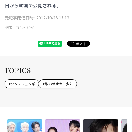
日から韓国で公開される。
元記事配信日時 :
2012/10/15 17:12
記者 :
ユン･ガイ
TOPICS
#
ソン・ジュンギ
#
私のオオカミ少年