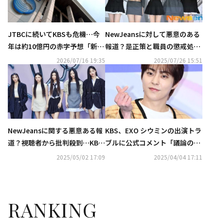
JTBCに続いてKBSも危機…今
NewJeansに対して悪意のある
年は約10億円の赤字予想「新た
報道？是正策と職員の懲戒処分
な生存戦略が必要」
求める請願にKBSが回答
2026/07/16 19:35
2025/07/26 15:51
NewJeansに関する悪意ある報
KBS、EXO シウミンの出演トラ
道？視聴者から批判殺到…KBS
ブルに公式コメント「議論の方
がサムネイルめぐる議論に謝罪
向性に相違があった」
2025/05/02 17:09
2025/04/04 17:11
RANKING