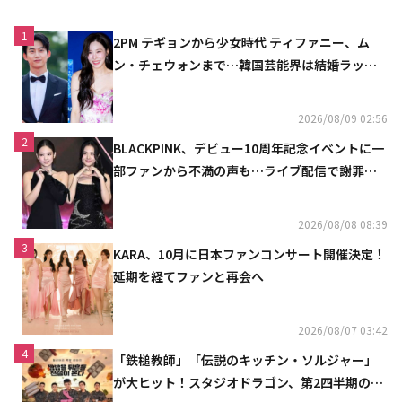
1
2PM テギョンから少女時代 ティファニー、ム
ン・チェウォンまで…韓国芸能界は結婚ラッシ
ュ
2026/08/09 02:56
2
BLACKPINK、デビュー10周年記念イベントに一
部ファンから不満の声も…ライブ配信で謝罪
「コミュニケーション不足だった」
2026/08/08 08:39
3
KARA、10月に日本ファンコンサート開催決定！
延期を経てファンと再会へ
2026/08/07 03:42
4
「鉄槌教師」「伝説のキッチン・ソルジャー」
が大ヒット！スタジオドラゴン、第2四半期の売