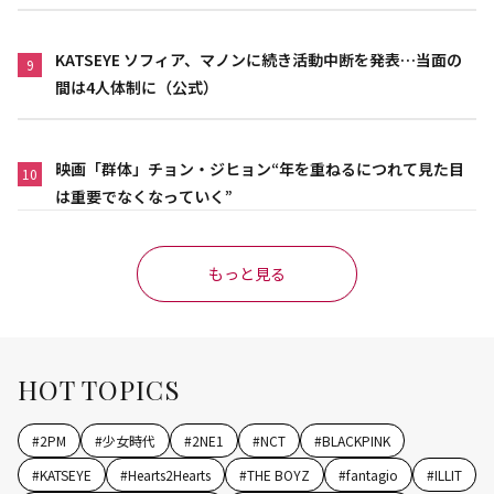
KATSEYE ソフィア、マノンに続き活動中断を発表…当面の
9
間は4人体制に（公式）
映画「群体」チョン・ジヒョン“年を重ねるにつれて見た目
10
は重要でなくなっていく”
もっと見る
HOT TOPICS
#
2PM
#
少女時代
#
2NE1
#
NCT
#
BLACKPINK
#
KATSEYE
#
Hearts2Hearts
#
THE BOYZ
#
fantagio
#
ILLIT