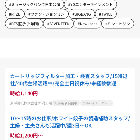
#
ミュージックバンク日本公演
#
YGエンターテインメント
#
RIIZE
#
ファン・ジョンミン
#
BIGBANG
#
TWICE
#
BTS(防弾少年団)
#
SEVENTEEN
#
NewJeans
#
ミン・ヒジン
カートリッジフィルター加工・検査スタッフ/15時退
社/40代主婦活躍中/完全土日祝休み/未経験歓迎
時給1,140円
東洋濾紙株式会社 新潟工場
新潟県 新発田市
アルバイト・パート
10～15時のお仕事/ホワイト餃子の製造補助スタッフ/
主婦・主夫さんも活躍中/週3日～OK
時給1,200円～