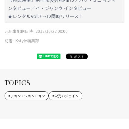
ンタビュー／イ・ジャンウ インタビュー
★レンタルVol.7～12同時リリース！
元記事配信日時 :
2012/10/22 00:00
記者 :
Kstyle編集部
TOPICS
#
チョン・ジョンミョン
#
栄光のジェイン