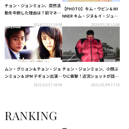
チョン・ジョンミョン、突然活
【PHOTO】キム・ウビン＆WI
動を中断した理由は？前マネー
NNER キム・ジヌ＆イ・ジュニ
ジャーから詐欺に「現在は服役
ョクら、映画「THE MOON」VI
2024/12/15 19:00
2023/07/26 12:00
中」
P試写会に出席
ムン・グニョン＆チョン・ジョ
チョン・ジョンミョン、小顔ぶ
ンミョン＆2PM テギョン出演、
りに衝撃！近況ショットが話題
ドラマ「シンデレラのお姉さ
に…「肩幅もすごい」と驚きの
2021/11/17 18:00
2021/01/09 17:16
ん」リマスター版が約10年ぶり
声
に公開
RANKING