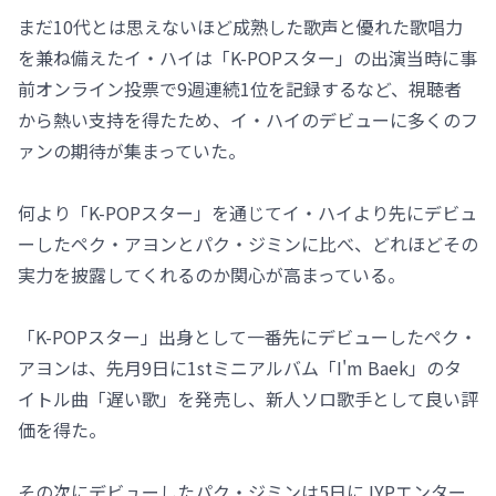
まだ10代とは思えないほど成熟した歌声と優れた歌唱力
を兼ね備えたイ・ハイは「K-POPスター」の出演当時に事
前オンライン投票で9週連続1位を記録するなど、視聴者
から熱い支持を得たため、イ・ハイのデビューに多くのフ
ァンの期待が集まっていた。
何より「K-POPスター」を通じてイ・ハイより先にデビュ
ーしたペク・アヨンとパク・ジミンに比べ、どれほどその
実力を披露してくれるのか関心が高まっている。
「K-POPスター」出身として一番先にデビューしたペク・
アヨンは、先月9日に1stミニアルバム「I'm Baek」のタ
イトル曲「遅い歌」を発売し、新人ソロ歌手として良い評
価を得た。
その次にデビューしたパク・ジミンは5日にJYPエンター