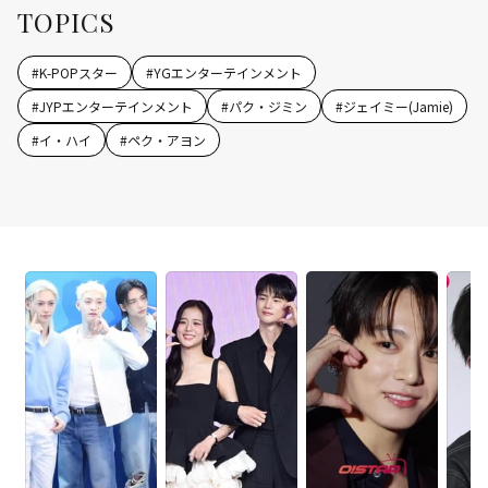
TOPICS
#
K-POPスター
#
YGエンターテインメント
#
JYPエンターテインメント
#
パク・ジミン
#
ジェイミー(Jamie)
#
イ・ハイ
#
ペク・アヨン