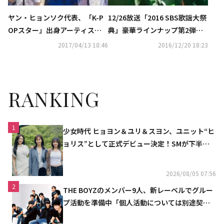
ヤン・ヒョンソク代表、「K-P
12/26放送「2016 SBS歌謡大祭
OPスター」出身アーティスト
典」豪華ラインナップ第2弾を
からの感謝のメッセージを公開
公開！夢のコラボステージを予
2017/04/13 18:46
2016/12/20 18:23
告
RANKING
1
少女時代 ヒョヨン＆ユリ＆スヨン、ユニット“ヒ
ョリス”として正式デビュー決定！SMが下半期
の計画を公開
2026/08/05 07:56
2
THE BOYZのメンバー9人、新レーベルでグルー
プ活動を準備中「個人活動については別途契約
へ」