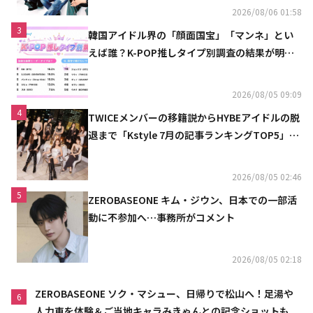
2026/08/06 01:58
3
韓国アイドル界の「顔面国宝」「マンネ」とい
えば誰？K-POP推しタイプ別調査の結果が明ら
かに
2026/08/05 09:09
4
TWICEメンバーの移籍説からHYBEアイドルの脱
退まで「Kstyle 7月の記事ランキングTOP5」を
発表
2026/08/05 02:46
5
ZEROBASEONE キム・ジウン、日本での一部活
動に不参加へ…事務所がコメント
2026/08/05 02:18
ZEROBASEONE ソク・マシュー、日帰りで松山へ！足湯や
6
人力車を体験＆ご当地キャラみきゃんとの記念ショットも