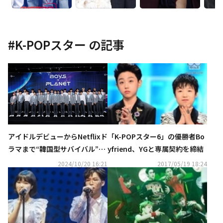
#
K-POPスター
の記事
アイドルデビューからNetflixド
「K-POPスター6」の優勝者Bo
ラマまで“韓国型サバイバル”の
yfriend、YGと専属契約を締結
人気の理由とは？
2024/10/20 16:21
2017/05/19 18:24