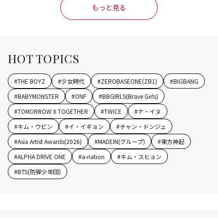
もっと見る
HOT TOPICS
#
THE BOYZ
#
少女時代
#
ZEROBASEONE(ZB1)
#
BIGBANG
#
BABYMONSTER
#
ONF
#
BBGIRLS(Brave Girls)
#
TOMORROW X TOGETHER
#
TWICE
#
ナ・イヌ
#
キム・ウビン
#
イ・イギョン
#
チャン・ドンジュ
#
Asia Artist Awards(2026)
#
MADEIN(グループ)
#
東方神起
#
ALPHA DRIVE ONE
#
a-nation
#
キム・スヒョン
#
BTS(防弾少年団)