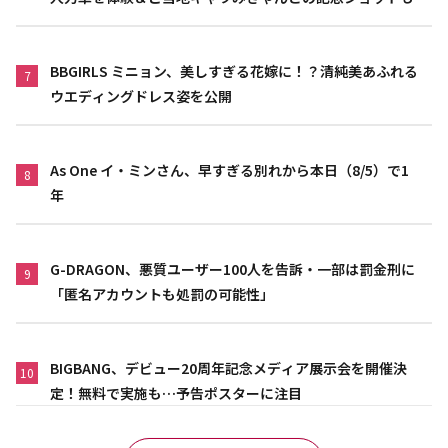
BBGIRLS ミニョン、美しすぎる花嫁に！？清純美あふれる
7
ウエディングドレス姿を公開
As One イ・ミンさん、早すぎる別れから本日（8/5）で1
8
年
G-DRAGON、悪質ユーザー100人を告訴・一部は罰金刑に
9
「匿名アカウントも処罰の可能性」
BIGBANG、デビュー20周年記念メディア展示会を開催決
10
定！無料で実施も…予告ポスターに注目