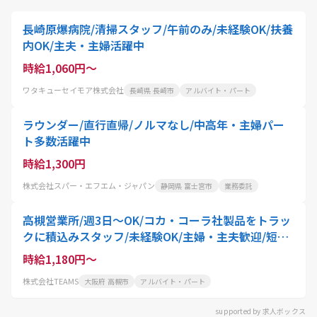
長崎原爆病院/清掃スタッフ/午前のみ/未経験OK/扶養
内OK/主夫・主婦活躍中
時給1,060円～
ワタキューセイモア株式会社
長崎県 長崎市
アルバイト・パート
ラウンダー/直行直帰/ノルマなし/中高年・主婦パー
ト多数活躍中
時給1,300円
株式会社スパー・エフエム・ジャパン
静岡県 富士宮市
業務委託
高槻営業所/週3日～OK/コカ・コーラ社製品をトラッ
クに積込みスタッフ/未経験OK/主婦・主夫歓迎/短時
間
時給1,180円～
株式会社TEAMS
大阪府 高槻市
アルバイト・パート
supported by 求人ボックス