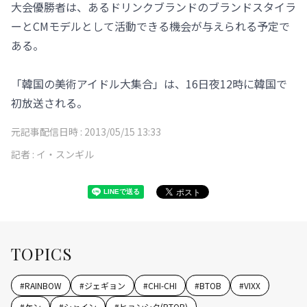
大会優勝者は、あるドリンクブランドのブランドスタイラ
ーとCMモデルとして活動できる機会が与えられる予定で
ある。
「韓国の美術アイドル大集合」は、16日夜12時に韓国で
初放送される。
元記事配信日時 :
2013/05/15 13:33
記者 :
イ・スンギル
TOPICS
#
RAINBOW
#
ジェギョン
#
CHI-CHI
#
BTOB
#
VIXX
#
ケン
#
シャイン
#
ヒョンシク(BTOB)