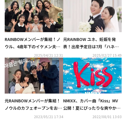
RAINBOWメンバーが集結！ノ
元RAINBOW ユネ、妊娠を発
ウル、4歳年下のイケメン夫と
表！出産予定日は7月「ハネム
結婚
ーンベイビーです」と報告も
2025/04/21 12:31
2025/02/27 15:49
元RAINBOWメンバーが集結！
NMIXX、カバー曲「Kiss」MV
ノウルのカフェオープンをお祝
公開！夏にぴったりな爽やかな
い…笑顔の写真が話題
サウンド
2023/05/21 17:34
2022/08/01 13:03