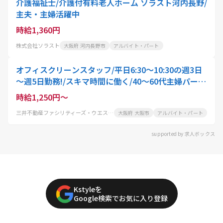
介護福祉士/介護付有料老人ホーム ソラスト河内長野/
主夫・主婦活躍中
時給1,360円
株式会社ソラスト
大阪府 河内長野市
アルバイト・パート
オフィスクリーンスタッフ/平日6:30～10:30の週3日
～週5日勤務!/スキマ時間に働く/40～60代主婦パート
活躍中
時給1,250円～
三井不動産ファシリティーズ・ウエスト株式会社
大阪府 大阪市
アルバイト・パート
supported by 求人ボックス
Kstyleを
Google検索でお気に入り登録