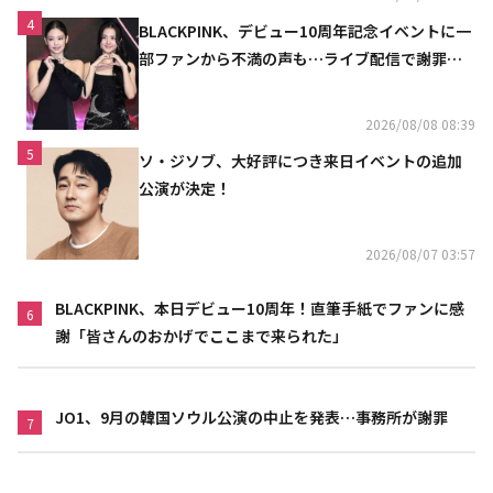
4
BLACKPINK、デビュー10周年記念イベントに一
部ファンから不満の声も…ライブ配信で謝罪
「コミュニケーション不足だった」
2026/08/08 08:39
5
ソ・ジソブ、大好評につき来日イベントの追加
公演が決定！
2026/08/07 03:57
BLACKPINK、本日デビュー10周年！直筆手紙でファンに感
6
謝「皆さんのおかげでここまで来られた」
JO1、9月の韓国ソウル公演の中止を発表…事務所が謝罪
7