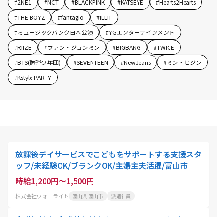
#
2NE1
#
NCT
#
BLACKPINK
#
KATSEYE
#
Hearts2Hearts
#
THE BOYZ
#
fantagio
#
ILLIT
#
ミュージックバンク日本公演
#
YGエンターテインメント
#
RIIZE
#
ファン・ジョンミン
#
BIGBANG
#
TWICE
#
BTS(防弾少年団)
#
SEVENTEEN
#
NewJeans
#
ミン・ヒジン
#
Kstyle PARTY
放課後デイサービスでこどもをサポートする支援スタ
ッフ/未経験OK/ブランクOK/主婦主夫活躍/富山市
時給1,200円～1,500円
株式会社ウォーライト
富山県 富山市
派遣社員