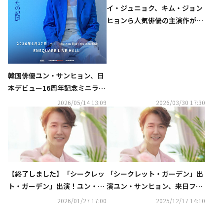
イ・ジュニョク、キム・ジョン
ヒョンら人気俳優の主演作が
続々！「花郎＜ファラン＞」
も…4月のCSホームドラマチャ
ンネルも豊富
韓国俳優ユン・サンヒョン、日
本デビュー16周年記念ミニライ
ブ開催決定！ドラマOSTの名曲
2026/05/14 13:09
2026/03/30 17:30
披露＆お見送り握手会も
【終了しました】「シークレッ
「シークレット・ガーデン」出
ト・ガーデン」出演！ユン・サ
演ユン・サンヒョン、来日ファ
ンヒョン、2月東京・大阪公演
ンミが決定！2026年2月に東京
2026/01/27 17:00
2025/12/17 14:10
に各2組4名様をご招待
＆大阪で開催