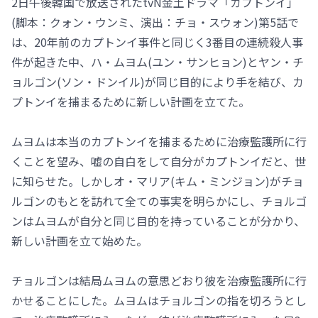
2日午後韓国で放送されたtvN金土ドラマ「カプトンイ」
(脚本：クォン・ウンミ、演出：チョ・スウォン)第5話で
は、20年前のカプトンイ事件と同じく3番目の連続殺人事
件が起きた中、ハ・ムヨム(ユン・サンヒョン)とヤン・チ
ョルゴン(ソン・ドンイル)が同じ目的により手を結び、カ
プトンイを捕まるために新しい計画を立てた。
ムヨムは本当のカプトンイを捕まるために治療監護所に行
くことを望み、嘘の自白をして自分がカプトンイだと、世
に知らせた。しかしオ・マリア(キム・ミンジョン)がチョ
ルゴンのもとを訪れて全ての事実を明らかにし、チョルゴ
ンはムヨムが自分と同じ目的を持っていることが分かり、
新しい計画を立て始めた。
チョルゴンは結局ムヨムの意思どおり彼を治療監護所に行
かせることにした。ムヨムはチョルゴンの指を切ろうとし