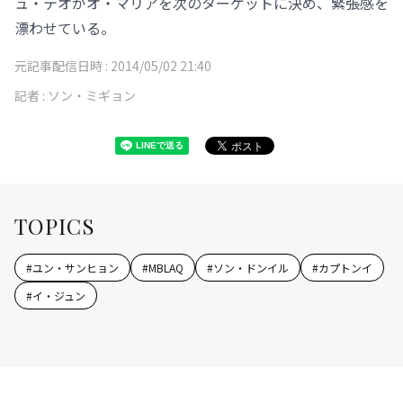
ュ・テオがオ・マリアを次のターゲットに決め、緊張感を
漂わせている。
元記事配信日時 :
2014/05/02 21:40
記者 :
ソン・ミギョン
TOPICS
#
ユン・サンヒョン
#
MBLAQ
#
ソン・ドンイル
#
カプトンイ
#
イ・ジュン