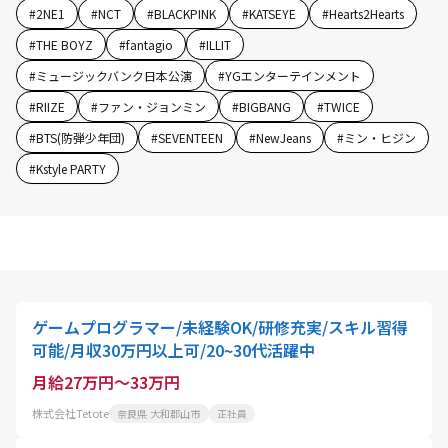
#
2NE1
#
NCT
#
BLACKPINK
#
KATSEYE
#
Hearts2Hearts
#
THE BOYZ
#
fantagio
#
ILLIT
#
ミュージックバンク日本公演
#
YGエンターテインメント
#
RIIZE
#
ファン・ジョンミン
#
BIGBANG
#
TWICE
#
BTS(防弾少年団)
#
SEVENTEEN
#
NewJeans
#
ミン・ヒジン
#
Kstyle PARTY
ゲームプログラマー/未経験OK/研修充実/スキル習得
可能/月収30万円以上可/20~30代活躍中
月給27万円～33万円
株式会社Tetote
奈良県 大和郡山市
正社員