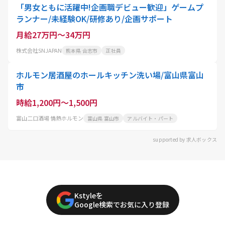
「男女ともに活躍中!企画職デビュー歓迎」ゲームプ
ランナー/未経験OK/研修あり/企画サポート
月給27万円～34万円
株式会社SNJAPAN
熊本県 合志市
正社員
ホルモン居酒屋のホールキッチン洗い場/富山県富山
市
時給1,200円～1,500円
富山二口酒場 情熱ホルモン
富山県 富山市
アルバイト・パート
supported by 求人ボックス
Kstyleを
Google検索でお気に入り登録