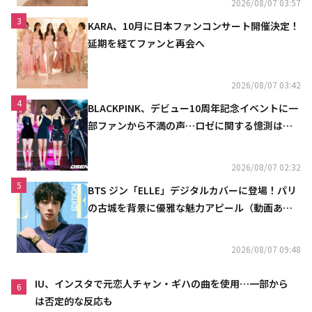
2026/08/07 03:57
3
KARA、10月に日本ファンコンサート開催決定！
延期を経てファンと再会へ
2026/08/07 03:42
4
BLACKPINK、デビュー10周年記念イベントに一
部ファンから不満の声…ロゼに関する憶測は否
定
2026/08/07 02:32
5
BTS ジン「ELLE」デジタルカバーに登場！パリ
の古城を背景に優雅な魅力アピール（動画あ
り）
2026/08/07 09:48
IU、インスタで元恋人チャン・ギハの曲を使用…一部から
6
は否定的な反応も