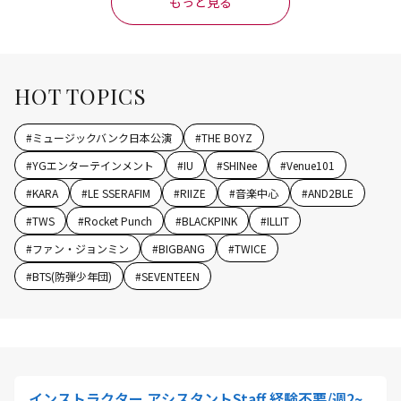
もっと見る
HOT TOPICS
#
ミュージックバンク日本公演
#
THE BOYZ
#
YGエンターテインメント
#
IU
#
SHINee
#
Venue101
#
KARA
#
LE SSERAFIM
#
RIIZE
#
音楽中心
#
AND2BLE
#
TWS
#
Rocket Punch
#
BLACKPINK
#
ILLIT
#
ファン・ジョンミン
#
BIGBANG
#
TWICE
#
BTS(防弾少年団)
#
SEVENTEEN
インストラクター アシスタントStaff 経験不要/週2~