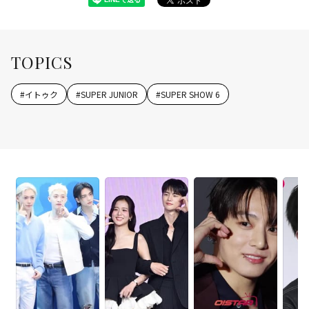
TOPICS
#
イトゥク
#
SUPER JUNIOR
#
SUPER SHOW 6