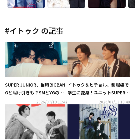
#
イトゥク
の記事
SUPER JUNIOR、当時BIGBAN
イトゥク＆ヒチョル、制服姿で
Gと駆け引きも？SMとYGの勢
学生に変身！ユニットSUPER J
力争いを語る「すべて敵だっ
UNIOR-83zとして本日デビュ
2026/07/18 11:47
2026/07/13 19:48
た」（動画あり）
ー…タイトル曲「Promise」M
V公開