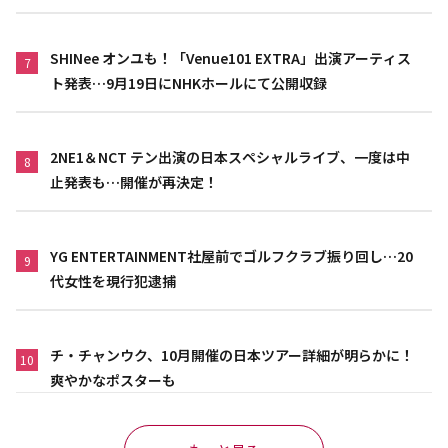
SHINee オンユも！「Venue101 EXTRA」出演アーティス
7
ト発表…9月19日にNHKホールにて公開収録
2NE1＆NCT テン出演の日本スペシャルライブ、一度は中
8
止発表も…開催が再決定！
YG ENTERTAINMENT社屋前でゴルフクラブ振り回し…20
9
代女性を現行犯逮捕
チ・チャンウク、10月開催の日本ツアー詳細が明らかに！
10
爽やかなポスターも