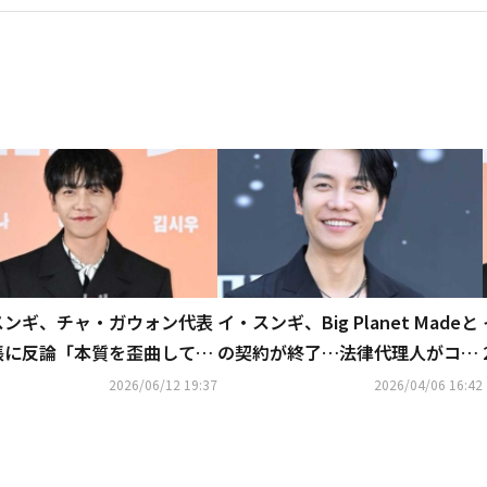
スンギ、チャ・ガウォン代表
イ・スンギ、Big Planet Madeと
張に反論「本質を歪曲してい
の契約が終了…法律代理人がコメ
ント「事務所側の契約違反による
2026/06/12 19:37
2026/04/06 16:42
もの」