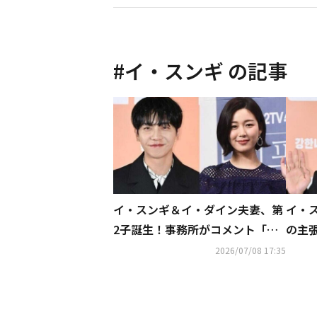
#
イ・スンギ
の記事
イ・スンギ＆イ・ダイン夫妻、第
イ・
2子誕生！事務所がコメント「母
の主
子ともに健康」
る」
2026/07/08 17:35