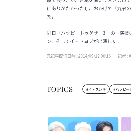
屋で会ったが、台本を開いて大きな声で
にありがたかったし、おかげで『九家の
た。
同日「ハッピートゥゲザー3」の「演技
ン、そしてイ・ドヨプが出演した。
元記事配信日時 :
2014/09/12 00:16
記者 :
TOPICS
#
イ・スンギ
#
ハッピー