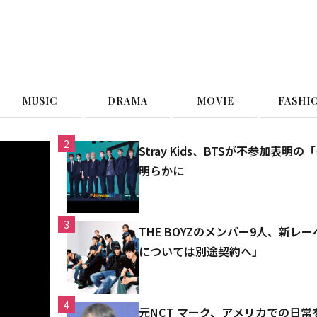
G
MUSIC
DRAMA
MOVIE
FASHI
2
Stray Kids、BTSが不参加
明らかに
3
THE BOYZのメンバー9人、新
については別途契約へ」
4
元NCT マーク、アメリカでの日