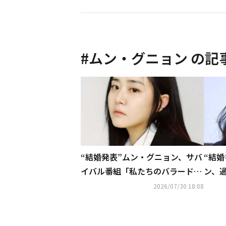
#
ムン・グニョン
の記
“結婚発表”ムン・グニョン、サバ
“結
イバル番組「私たちのバラード
ン、
2」に出演決定！
目「
2026/07/30 18:08
る」