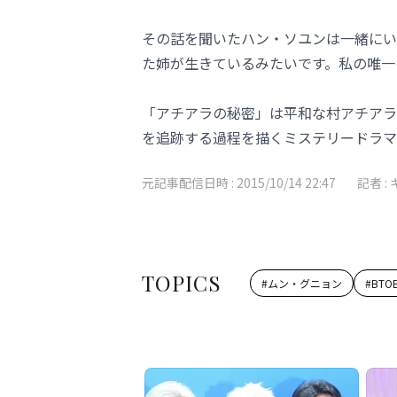
その話を聞いたハン・ソユンは一緒にい
た姉が生きているみたいです。私の唯一
「アチアラの秘密」は平和な村アチアラ
を追跡する過程を描くミステリードラマ
元記事配信日時 :
2015/10/14 22:47
記者 :
TOPICS
#
ムン・グニョン
#
BTO