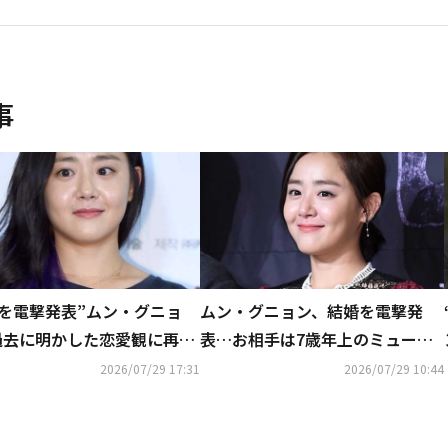
事
婚を電撃発表”ムン・グニョ
ムン・グニョン、結婚を電撃発
過去に明かした恋愛観に再注
表…お相手は7歳年上のミュージ
相手が望むなら仕事もやめ
カル俳優
2026/07/29 17:31
2026/07/29 10:44