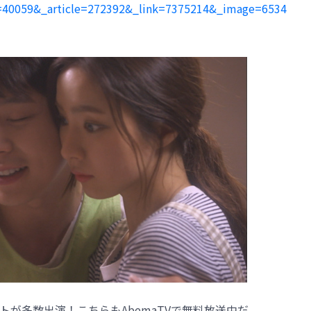
ite=40059&_article=272392&_link=7375214&_image=6534
ストが多数出演！こちらもAbemaTVで無料放送中だ。