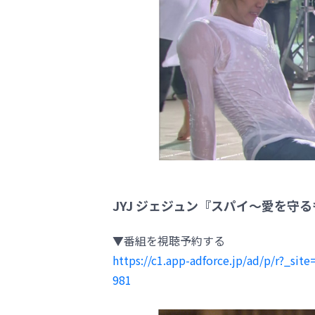
JYJ ジェジュン『スパイ～愛を守
▼番組を視聴予約する
https://c1.app-adforce.jp/ad/p/r?_s
981