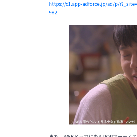
https://c1.app-adforce.jp/ad/p/r?_s
982
また、WEBドラマにもK-POPアーティ