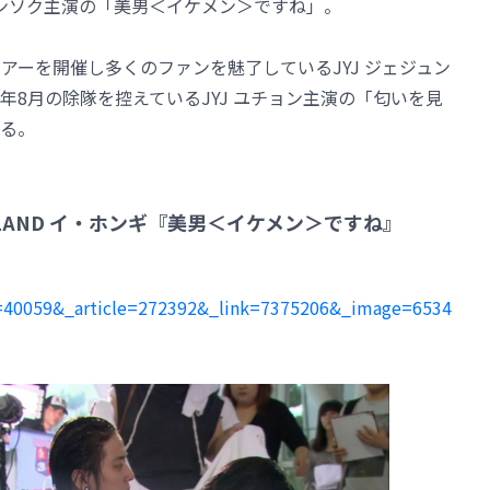
ンソク主演の「美男＜イケメン＞ですね」。
アーを開催し多くのファンを魅了しているJYJ ジェジュン
8月の除隊を控えているJYJ ユチョン主演の「匂いを見
る。
ISLAND イ・ホンギ『美男＜イケメン＞ですね』
ite=40059&_article=272392&_link=7375206&_image=6534