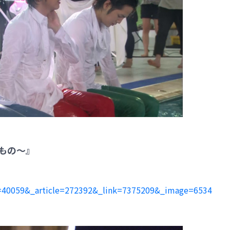
るもの～』
ite=40059&_article=272392&_link=7375209&_image=6534