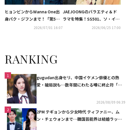
ヒョンビンからWanna One出
JAEJOONGのバラエティ＆ド
身パク・ジフンまで！「第5回
ラマを特集！SS501、ソ・イン
青龍シリーズアワード」最終ノ
グクのライブや日本初放送のド
2026/07/01 16:07
2026/06/25 17:00
ミネートを発表
ラマも…7月のCS衛星劇場
RANKING
1
gugudan出身セリ、中国イケメン俳優との熱
愛・破局説も…数年間にわたる噂に終止符「邪
魔しないで」
2026/08/09 06:39
2
2PM テギョンから少女時代 ティファニー、ム
ン・チェウォンまで…韓国芸能界は結婚ラッシ
ュ