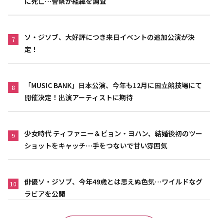
に死亡…警察が経緯を調査
ソ・ジソブ、大好評につき来日イベントの追加公演が決
7
定！
「MUSIC BANK」日本公演、今年も12月に国立競技場にて
8
開催決定！出演アーティストに期待
少女時代 ティファニー＆ピョン・ヨハン、結婚後初のツー
9
ショットをキャッチ…手をつないで甘い雰囲気
俳優ソ・ジソブ、今年49歳とは思えぬ色気…ワイルドなグ
10
ラビアを公開