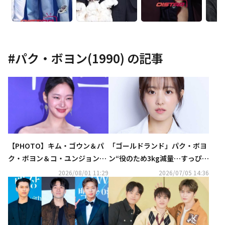
#
パク・ボヨン(1990)
の記事
【PHOTO】キム・ゴウン＆パ
「ゴールドランド」パク・ボヨ
ク・ボヨン＆コ・ユンジョンら
ン“役のため3kg減量…すっぴん
「第5回青龍シリーズアワー
での撮影にプレッシャーがあっ
2026/08/01 11:29
2026/07/05 14:36
ド」レッドカーペットに登場
た”