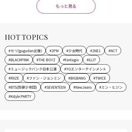
もっと見る
HOT TOPICS
#
セリ(gugudan出身)
#
2PM
#
少女時代
#
2NE1
#
NCT
#
BLACKPINK
#
THE BOYZ
#
fantagio
#
ILLIT
#
ミュージックバンク日本公演
#
YGエンターテインメント
#
RIIZE
#
ファン・ジョンミン
#
BIGBANG
#
TWICE
#
BTS(防弾少年団)
#
SEVENTEEN
#
NewJeans
#
ミン・ヒジン
#
Kstyle PARTY