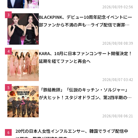
2026/08/09 02:56
3
BLACKPINK、デビュー10周年記念イベントに一
部ファンから不満の声も…ライブ配信で謝罪
「コミュニケーション不足だった」
2026/08/08 08:39
4
KARA、10月に日本ファンコンサート開催決定！
延期を経てファンと再会へ
2026/08/07 03:42
5
「鉄槌教師」「伝説のキッチン・ソルジャー」
が大ヒット！スタジオドラゴン、第2四半期の売
上高が黒字に
2026/08/08 06:21
20代の日本人女性インフルエンサー、韓国でライブ配信中
6