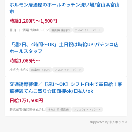
ホルモン居酒屋のホールキッチン洗い場/富山県富山
市
時給1,200円～1,500円
富山二口酒場 情熱ホルモン
富山県 富山市
アルバイト・パート
「週2日、4時間～OK」土日祝は時給UP!パチンコ店
ホールスタッフ
時給1,065円～
株式会社紀文
岐阜県 下呂市
アルバイト・パート
交通誘導警備／【週1～OK】シフト自由で高日給！豪
華待遇てんこ盛り☆即面接ok/日払いok
日給1万1,500円
新武蔵警備保障株式会社
神奈川県 横浜市
アルバイト・パート
supported by 求人ボックス