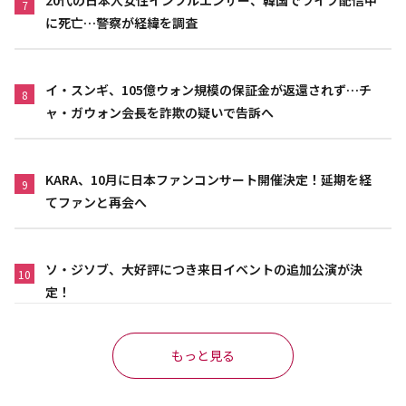
20代の日本人女性インフルエンサー、韓国でライブ配信中
7
に死亡…警察が経緯を調査
イ・スンギ、105億ウォン規模の保証金が返還されず…チ
8
ャ・ガウォン会長を詐欺の疑いで告訴へ
KARA、10月に日本ファンコンサート開催決定！延期を経
9
てファンと再会へ
ソ・ジソブ、大好評につき来日イベントの追加公演が決
10
定！
もっと見る