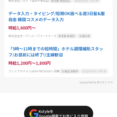
株式会社アエナ 下高井戸駅前店
東京都 世田谷区
アルバイト・パート
データ入力・タイピング/短期OK選べる週3日髪&服
自由 韓国コスメのデータ入力
時給1,600円～
株式会社オープンループパートナーズ
東京都 新宿区
派遣社員
「5時〜11時までの短時間」ホテル調理補助スタッ
フ/お昼前には終了!/主婦歓迎
時給1,200円～1,800円
プレミアホテル-CABIN PRESIDENT-函館
北海道 函館市
アルバイト・パート
supported by 求人ボックス
Kstyleを
Google検索でお気に入り登録