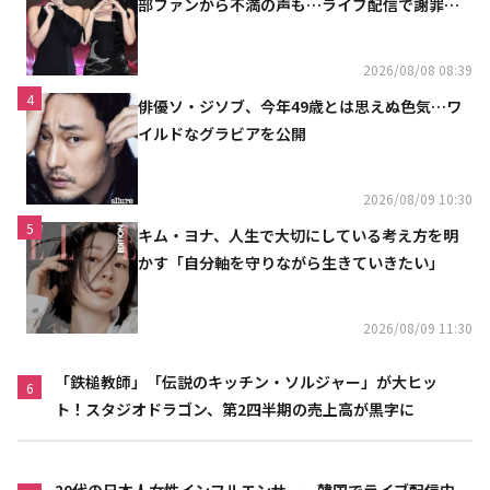
部ファンから不満の声も…ライブ配信で謝罪
「コミュニケーション不足だった」
2026/08/08 08:39
4
俳優ソ・ジソブ、今年49歳とは思えぬ色気…ワ
イルドなグラビアを公開
2026/08/09 10:30
5
キム・ヨナ、人生で大切にしている考え方を明
かす「自分軸を守りながら生きていきたい」
2026/08/09 11:30
「鉄槌教師」「伝説のキッチン・ソルジャー」が大ヒッ
6
ト！スタジオドラゴン、第2四半期の売上高が黒字に