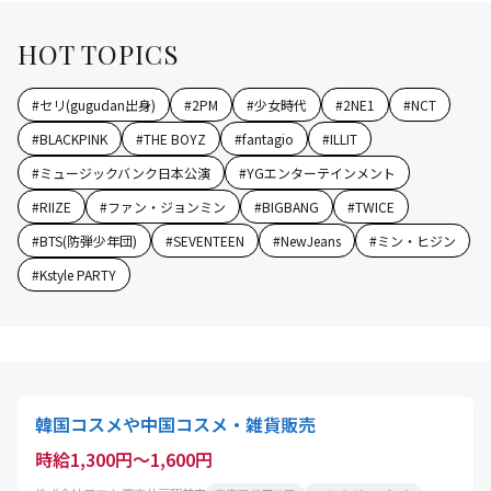
HOT TOPICS
#
セリ(gugudan出身)
#
2PM
#
少女時代
#
2NE1
#
NCT
#
BLACKPINK
#
THE BOYZ
#
fantagio
#
ILLIT
#
ミュージックバンク日本公演
#
YGエンターテインメント
#
RIIZE
#
ファン・ジョンミン
#
BIGBANG
#
TWICE
#
BTS(防弾少年団)
#
SEVENTEEN
#
NewJeans
#
ミン・ヒジン
#
Kstyle PARTY
韓国コスメや中国コスメ・雑貨販売
時給1,300円～1,600円