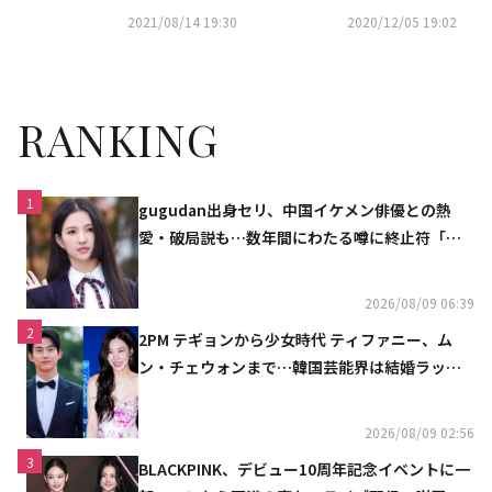
ース姿を披露…清純な魅力をア
賞を受賞…新人演技賞は女優シ
2021/08/14 19:30
2020/12/05 19:02
ピール
ン・スヒョン
RANKING
1
gugudan出身セリ、中国イケメン俳優との熱
愛・破局説も…数年間にわたる噂に終止符「邪
魔しないで」
2026/08/09 06:39
2
2PM テギョンから少女時代 ティファニー、ム
ン・チェウォンまで…韓国芸能界は結婚ラッシ
ュ
2026/08/09 02:56
3
BLACKPINK、デビュー10周年記念イベントに一