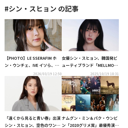
#
シン・スヒョン
の記事
【PHOTO】LE SSERAFIM ホ
女優シン・スヒョン、韓国発ビ
ン・ウンチェ、IVE イソら、ブ
ューティブランド「MELLMOO
ランド「maje」のイベントに
N」モデルに抜擢！新作リップ
2026/03/19 12:50
2025/10/19 18:31
出席
が登場
「遠くから見ると青い春」出演
ナムグン・ミン＆パク・ウンビ
シン・スヒョン、空色のワンピ
ン「2020グリメ賞」最優秀演技