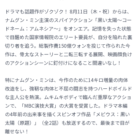
ドラマも話題作がゾクゾク！ 8月11日（木・祝）からは、
ナムグン・ミン主演のスパイアクション「黒い太陽～コー
ドネーム：アムネシア～」をオンエア。記憶を失った状態
で目醒めた国家情報院のエリート要員が、自分を陥れた裏
切り者を追う。総製作費150億ウォンを投じて作られた今
作は、骨太なストーリーと二転三転する展開、映画顔負け
のアクションシーンに釘付けになること間違いなし！
特にナムグン・ミンは、今作のために14キロ増量の肉体
改造をし、強靭な肉体と不屈の闘志を持つハードボイルド
な主人公を熱演。ムキムキボディで臨んだ重厚なアクショ
ンで、「MBC演技大賞」の大賞を受賞した。ドラマ本編
の4年前の出来事を描くスピンオフ作品「メビウス：黒い
太陽（原題）」（全2話）も放送するので、最後まで目が
離せない！