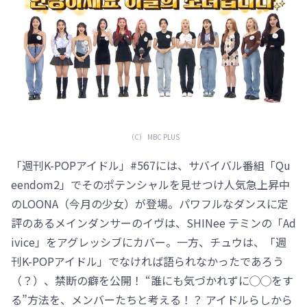
（C） MBC PLUS
「週刊K-POPアイドル」#567には、サバイバル番組「Qu
eendom2」でそのポテンシャルを見せつけ人気急上昇中
のLOONA（今月の少女）が登場。パワフルなダンスに定
評のあるメインダンサーのイヴは、SHINee テミンの「Ad
ivice」をアグレッシブにカバー。一方、チュウは、「週
刊K-POPアイドル」でなければ語られなかったであろう
（？）、禁断の癖を公開！ “誰にも気づかれずに◯◯をす
る”方法を、メンバーたちと考える！？ アイドルらしから