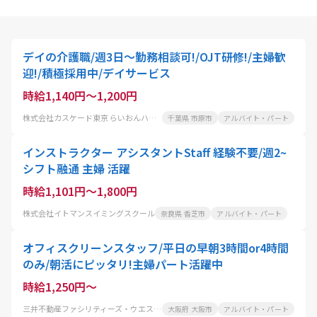
デイの介護職/週3日～勤務相談可!/OJT研修!/主婦歓
迎!/積極採用中/デイサービス
時給1,140円～1,200円
株式会社カスケード東京 らいおんハートリハビリ温泉デイサービス五井
千葉県 市原市
アルバイト・パート
インストラクター アシスタントStaff 経験不要/週2~
シフト融通 主婦 活躍
時給1,101円～1,800円
株式会社イトマンスイミングスクール
奈良県 香芝市
アルバイト・パート
オフィスクリーンスタッフ/平日の早朝3時間or4時間
のみ/朝活にピッタリ!主婦パート活躍中
時給1,250円～
三井不動産ファシリティーズ・ウエスト株式会社
大阪府 大阪市
アルバイト・パート