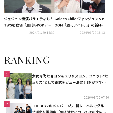
ジェジュン出演バラエティも！
Golden Child ジャンジュン＆B
TWS初登場「週刊K-POPアイ
OOM「週刊アイドル」の新MC
ドル」やソ・イングク＆パク・
に抜擢！1月17日よりリニュー
2024/01/29 18:30
2024/01/02 18:13
ヒョンシク出演番組まで…2月
アル
の衛星劇場も充実
RANKING
1
少女時代 ヒョヨン＆ユリ＆スヨン、ユニット“ヒ
ョリス”として正式デビュー決定！SMが下半期
の計画を公開
2026/08/05 07:56
2
THE BOYZのメンバー9人、新レーベルでグルー
プ活動を準備中「個人活動については別途契約