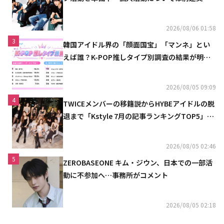
へ」
2026/08/06 01:58
3
韓国アイドル界の「顔面国宝」「マンネ」とい
えば誰？K-POP推しタイプ別調査の結果が明ら
かに
2026/08/05 09:09
4
TWICEメンバーの移籍説からHYBEアイドルの脱
退まで「Kstyle 7月の記事ランキングTOP5」を
発表
2026/08/05 02:46
5
ZEROBASEONE キム・ジウン、日本での一部活
動に不参加へ…事務所がコメント
2026/08/05 02:18