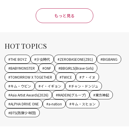
もっと見る
HOT TOPICS
#
THE BOYZ
#
少女時代
#
ZEROBASEONE(ZB1)
#
BIGBANG
#
BABYMONSTER
#
ONF
#
BBGIRLS(Brave Girls)
#
TOMORROW X TOGETHER
#
TWICE
#
ナ・イヌ
#
キム・ウビン
#
イ・イギョン
#
チャン・ドンジュ
#
Asia Artist Awards(2026)
#
MADEIN(グループ)
#
東方神起
#
ALPHA DRIVE ONE
#
a-nation
#
キム・スヒョン
#
BTS(防弾少年団)