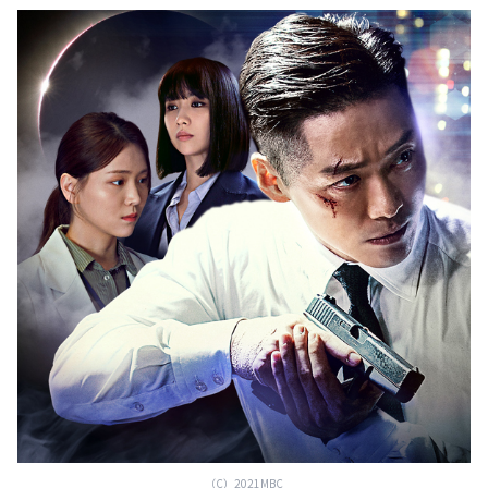
（C）2021MBC