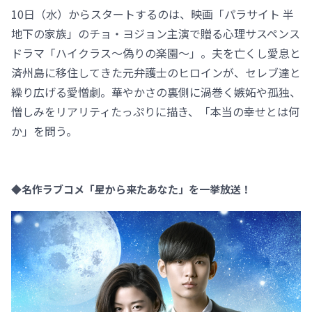
10日（水）からスタートするのは、映画「パラサイト 半
地下の家族」のチョ・ヨジョン主演で贈る心理サスペンス
ドラマ「ハイクラス～偽りの楽園～」。夫を亡くし愛息と
済州島に移住してきた元弁護士のヒロインが、セレブ達と
繰り広げる愛憎劇。華やかさの裏側に渦巻く嫉妬や孤独、
憎しみをリアリティたっぷりに描き、「本当の幸せとは何
か」を問う。
◆名作ラブコメ「星から来たあなた」を一挙放送！