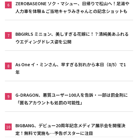
ZEROBASEONE ソク・マシュー、日帰りで松山へ！足湯や
6
人力車を体験＆ご当地キャラみきゃんとの記念ショットも
BBGIRLS ミニョン、美しすぎる花嫁に！？清純美あふれる
7
ウエディングドレス姿を公開
As One イ・ミンさん、早すぎる別れから本日（8/5）で1
8
年
G-DRAGON、悪質ユーザー100人を告訴・一部は罰金刑に
9
「匿名アカウントも処罰の可能性」
BIGBANG、デビュー20周年記念メディア展示会を開催決
10
定！無料で実施も…予告ポスターに注目