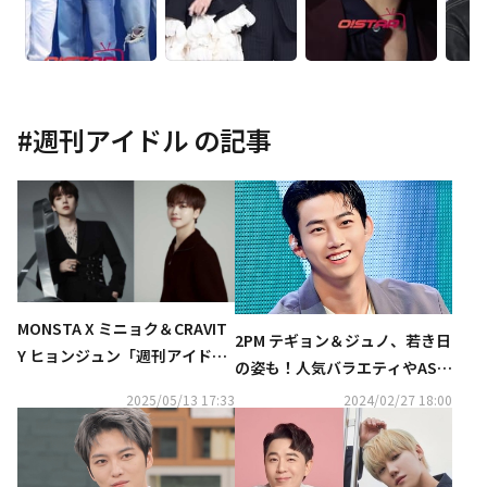
#
週刊アイドル
の記事
MONSTA X ミニョク＆CRAVIT
2PM テギョン＆ジュノ、若き日
Y ヒョンジュン「週刊アイド
の姿も！人気バラエティやAST
ル」の新MCに抜擢！
ROのイベント、話題ドラマま
2025/05/13 17:33
2024/02/27 18:00
で…3月の衛星劇場も見どころ
満載