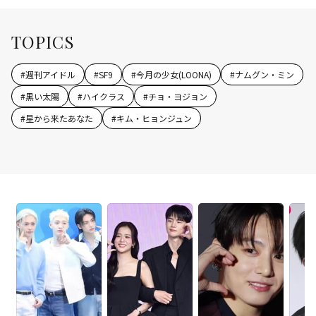
TOPICS
#
週刊アイドル
#
SF9
#
今月の少女(LOONA)
#
ナムグン・ミン
#
黒い太陽
#
ハイクラス
#
チョ・ヨジョン
#
星から来たあなた
#
キム・ヒョンジュン