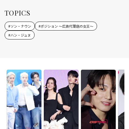
TOPICS
#
ソン・ナウン
#
ポジション ～広告代理店の女王～
#
ハン・ジュヌ