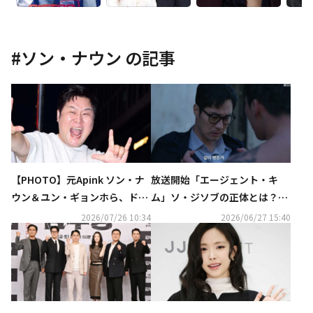
#
ソン・ナウン
の記事
【PHOTO】元Apink ソン・ナ
放送開始「エージェント・キ
ウン＆ユン・ギョンホら、ドラ
ム 」ソ・ジソブの正体とは？衝
マ「エージェント・キム 」最終
撃の過去に注目【ネタバレあ
2026/07/26 10:34
2026/06/27 15:40
回の放送記念パーティーに参加
り】