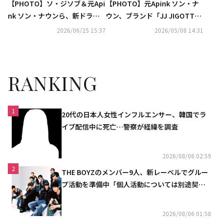
【PHOTO】ソ・ジソブ＆元Api
【PHOTO】元Apink ソン・ナ
nk ソン・ナウンら、新ドラマ
ウン、ブランド「JJ JIGOTT」
「エージェント・キム 」制作発
のイベントに出席
2026/06/25 15:37
2026/05/08 14:31
表会に出席
RANKING
1
20代の日本人女性インフルエンサー、韓国でラ
イブ配信中に死亡…警察が経緯を調査
2026/08/06 02:59
2
THE BOYZのメンバー9人、新レーベルでグルー
プ活動を準備中「個人活動については別途契約
へ」
2026/08/06 01:58