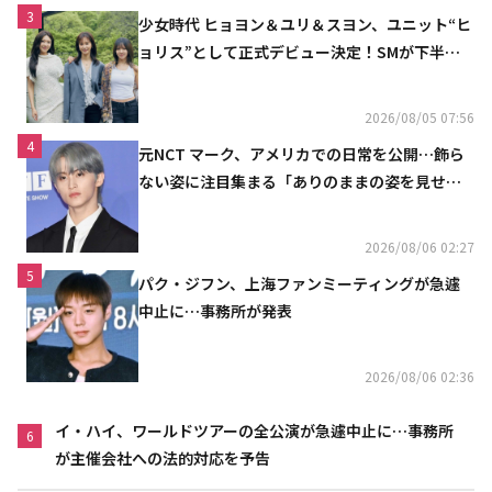
3
少女時代 ヒョヨン＆ユリ＆スヨン、ユニット“ヒ
ョリス”として正式デビュー決定！SMが下半期
の計画を公開
2026/08/05 07:56
4
元NCT マーク、アメリカでの日常を公開…飾ら
ない姿に注目集まる「ありのままの姿を見せた
い」（動画あり）
2026/08/06 02:27
5
パク・ジフン、上海ファンミーティングが急遽
中止に…事務所が発表
2026/08/06 02:36
イ・ハイ、ワールドツアーの全公演が急遽中止に…事務所
6
が主催会社への法的対応を予告