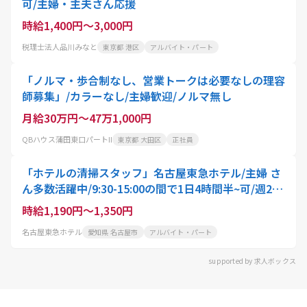
可/主婦・主夫さん応援
時給1,400円～3,000円
税理士法人品川みなと
東京都 港区
アルバイト・パート
「ノルマ・歩合制なし、営業トークは必要なしの理容
師募集」/カラーなし/主婦歓迎/ノルマ無し
月給30万円～47万1,000円
QBハウス蒲田東口パートII
東京都 大田区
正社員
「ホテルの清掃スタッフ」名古屋東急ホテル/主婦 さ
ん多数活躍中/9:30-15:00の間で1日4時間半~可/週2勤
務可/接客ナシ/ひとり作業が中心
時給1,190円～1,350円
名古屋東急ホテル
愛知県 名古屋市
アルバイト・パート
supported by 求人ボックス