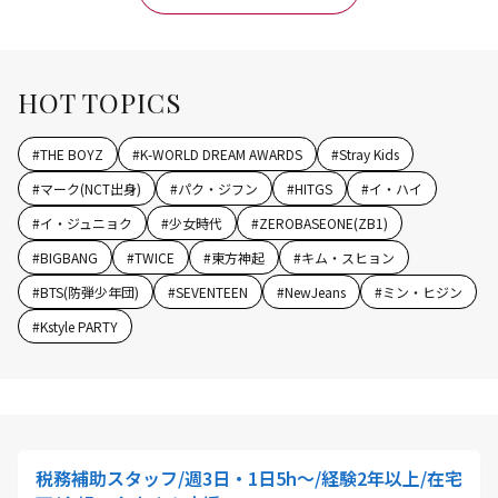
HOT TOPICS
#
THE BOYZ
#
K-WORLD DREAM AWARDS
#
Stray Kids
#
マーク(NCT出身)
#
パク・ジフン
#
HITGS
#
イ・ハイ
#
イ・ジュニョク
#
少女時代
#
ZEROBASEONE(ZB1)
#
BIGBANG
#
TWICE
#
東方神起
#
キム・スヒョン
#
BTS(防弾少年団)
#
SEVENTEEN
#
NewJeans
#
ミン・ヒジン
#
Kstyle PARTY
税務補助スタッフ/週3日・1日5h～/経験2年以上/在宅