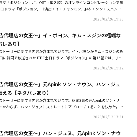
ラマ「ポジション」が、OST（挿入歌）のオンラインコンピレーションで感
C土日ドラマ「ポジション」（演出：イ・チャンミン、脚本：ソン・スハン）
ンアルバムが、26日午後6時に音楽配信サイトで発売された。今回のアルバム
2023/02/26 19:33
まだ関係が終わってないと歌うジョニー・スティムソンの「Don't Sa
誰もいないと感じた時に自分の味方になってくれる人について歌ったソヌ・
広告代理店の女王～」イ・ボヨン、キム・スジンの極端な
さい」、現実と夢の世界で夢と恋を追いかけ、本当の自分を探していくNIve
ところに秘めておき、目をそらしていた純粋な感情が、実は失うことが怖かった
バレあり】
ことに気づき、それを失わないと誓っているクォン・ジナの「You」、劇中
ストーリーに関する内容が含まれています。イ・ボヨンがキム・スジンの極
・ボヨン）のテーマ曲であるキム・プルムの「Never Let Go」が収録され
日に韓国で放送されたJTBC土日ドラマ「ポジション」の第15話では、チ
な感情の導火線に火をつけるジェフィの「Bird」は、韓国語の歌詞と英語の
ンハ）の下心のせいで企業案件を受けられなかったチェ・ジョンミン（キ
が収録され、リスナーを喜ばせた。傷ついて困難な少女を応援する切実な心
2023/02/26 15:12
えをした。この日、ユ・ジョンソク（チャン・ヒョンソン）はチェ・チャン
v Edvardsenの「Scream」、一人で大人になれない世界に閉じこもったよう
選ぶためにVCグループ本社からある種のサポートを受けたことを知り、過
認めてくれない寂しい心を表現したSE Oの「Neverland」、不安な現実を
告代理店の女王～」元Apink ソン・ナウン、ハン・ジュ
理店の代表のチェ・ジョンミン（キム・スジン）に案件ドロップを勧めた。
ードナンバー、ミンヒョクの「冷たい風」まで、ドラマの正式放送とともに
乳の案件に目覚めて多額のお金をかけたチェ・ジョンミンは、「職員に未払
伝える【ネタバレあり】
いる。さらにスコア音源の25曲が加わり、計35トラックとなっている。ド
回の案件を必ず受けなければならない」と拒否した。以後、チェ・ジョンミ
来るのかな春」「2度目の二十歳」「メンタルコーチ チェガル・ギル」な
トーリーに関する内容が含まれています。財閥3世の元Apinkのソン・ナ
ルを提案し、ウソン牛乳の心をつかむことに成功するが、チェ・チャンスが
音楽を担当したキム・ジョンヒョン音楽監督の音源がドラマの完成度を上
かかわらず、ハン・ジュヌにストレートにアプローチすることを決めた。韓
とウソン牛乳が共にするならばVCグループすべての系列会社の構内食堂で食
倍増させたと好評されている。ドラマ「ポジション」は、韓国で26日に放
たJTBC土日ドラマ「ポジション」第11話では、カン・ハンナ（ソン・ナウ
供する」と提案したため、広告はVC企画の独占保有になった。ユ・ジョン
2023/02/12 17:31
ン・ジュヌ）に改めて気持ちを伝えた。以前も彼女はパク・ヨンウにプロポ
に「下心があるとは思ったが、この程度だとは思わなかった」と代わりに謝
柄の違いで断られた。この日も「道理に従って生きて」と間接的に断られた
・ジョンミンは「あなたが正しい。私が愚かだった。韓国国民を虜にするた
告代理店の女王～」ハン・ジュヌ、元Apink ソン・ナウ
ら私たちは代理店の職員らしく、クリエイティブにやる。世間が作った秩序
の強い者の下にいなければならないのに。元気に暮らせ」という意味深長な