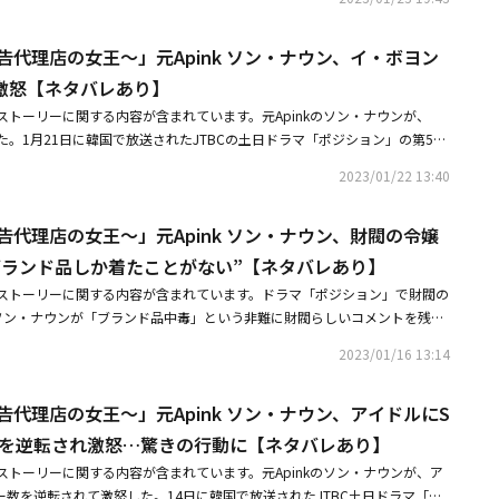
ク・ヨンウ（ハン・ジュヌ）に異性としての好感を示した。同日、カン・ハ
ということです。何も知らない方ではありませんね、トラブルは起こすけ
力を見て「やはり、さすが」と満足した。カン・ハンナの祖父カン・グンチ
際に、必ずくしで入れる必要はありません。刃物で入れることもできますか
告代理店の女王～」元Apink ソン・ナウン、イ・ボヨン
ン）は、彼女に「作男でも、全部同じではない。主より頭の回転が不思議な
私は歓迎です」と説明し、応じた。
の時は、嫉妬するのではなく、必ず君の人にするんだ」とアドバイスしてい
激怒【ネタバレあり】
思議な作男」だと思ったカン・ハンナは、突然パク・ヨンウに「パク次長、
ストーリーに関する内容が含まれています。元Apinkのソン・ナウンが、
できたとか、今日できる予定とか、そんなのないよね？」と質問した。パ
。1月21日に韓国で放送されたJTBCの土日ドラマ「ポジション」の第5話
言っているんですか？」と答えを避けたが、カン・ハンナが答えを求めると
ボヨン）とカン・ハンナ（ソン・ナウン）が初対面した。この日コ・アイン
です」と答えた。カン・ハンナは「見れば見るほど、あなたは他の子にはあ
2023/01/22 13:40
ハンナと初めて挨拶する際、「常務は初めてですよね？ 代理店、いや会社
るかのように、満足した視線を送った。カン・ハンナはパク・ヨンウに「い
多いと思うから、これからは聞きながら仕事をしなさい。何も知らないくせ
（男女が付き合う前の段階）になろう」と言い、彼を当惑させた。パク・ヨン
告代理店の女王～」元Apink ソン・ナウン、財閥の令嬢
をして事故を起こさないように。今後気になることがあればいつでも私の部
。僕とは、絶対にダメです」と断ったが、それは誤解だった。カン・ハンナ
ン・ハンナはその後、クールに背を向けたコ・アインを呼んで「部屋がどこ
ブランド品しか着たことがない”【ネタバレあり】
思ったのは、パク・ヨンウではなくVC企画の二人の常務、コ・アイン（イ・ボ
」と言ったが、コ・アインは「そうだろう。私の部屋がどこなのかも分から
（チョ・ソンハ）だった。Someというのも、社内政治に例えただけだっ
ストーリーに関する内容が含まれています。ドラマ「ポジション」で財閥の
さい」と答え、カン・ハンナを傷つけた。カン・ハンナは自分の事務所に入
をしたパク・ヨンウに「すでに私のものなのに、Someになんかなる？」と
kのソン・ナウンが「ブランド品中毒」という非難に財閥らしいコメントを残し
た。カン・ハンナはカバンを投げ捨て、大声で「完全に狂った奴じゃない。
て目を引いた。
れたJTBC土日ドラマ「ポジション」第4話ではコ・アイン（イ・ボヨン）
ク・ヨンウ（ハン・ジュンウ）に命令した。しかし、解雇指示は下されなか
2023/01/16 13:14
ナウン）が甘い人ではないことに気づくシーンが描かれた。同日、コ・アイ
したパク・ヨンウは、「人をそんなに適当にクビにすることはできない。韓
ョ・ソンハ）との戦いに、もうすぐVC企画の常務に発令されるカン・ハン
底しているか。そしてコ・アイン常務は私たちグループの顔だ」と明かし
告代理店の女王～」元Apink ソン・ナウン、アイドルにS
その一方でコ・アインは「カン・ハンナが僕が思ったよりバカだったらうま
一体記事がいくつ出たからって顔なのよ。あんな狂った奴が」として怒った
配した。コ・アインはカン・ハンナがどんな人なのか知るために彼女のSNS
数を逆転され激怒…驚きの行動に【ネタバレあり】
事が出た人が1ヶ月も経たないうちに解雇されれば人々がじっとしているだ
ン・ヨンホ（ソン・ヨンチャン）に試みたヨーグルトの蓋の隠しカメラから
ストーリーに関する内容が含まれています。元Apinkのソン・ナウンが、ア
ンジ、児童虐待に反対する1人デモ、日常写真などを一つ一つ見た。彼女が
ー数を逆転されて激怒した。14日に韓国で放送されたJTBC土日ドラマ「ポ