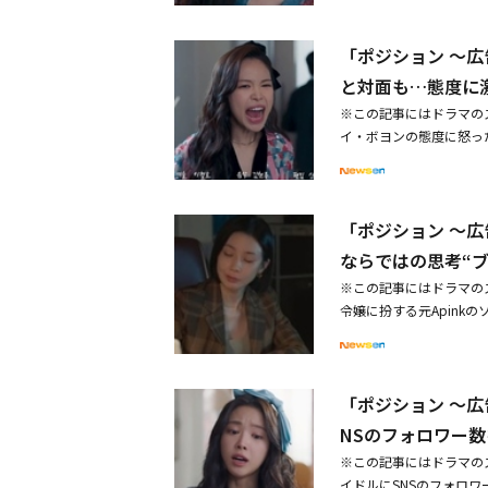
ナ（ソン・ナウン）がパ
してトラブルを起こすな
ンナはパク・ヨンウの実
ど。髪の分け目を入れる
「ポジション ～広
ョル（チョン・グクファ
ら。こんなトラブルなら
ほど早い作男がいる。そ
と対面も…態度に
た。パク・ヨンウが「不
※この記事にはドラマの
恋人いないよね？ 昨日
イ・ボヨンの態度に怒った
ク・ヨンウは「突然何を
では、コ・アイン（イ・
「いません。予定もない
は、常務になったカン・
げたくない」と言ってい
生活。分からないことが
いよ。私たち、Some
「ポジション ～広
にやらせてもいないこと
ウは「それはできません
屋に来て」と話した。カ
ならではの思考“
がSomeになりたいと
なのか教えてから行って
ヨン）とチェ・チャンス
※この記事にはドラマの
ない。それも聞いて来な
た。カン・ハンナは誤解
令嬢に扮する元Apin
ってから怒りを露わにし
言い、強い所有欲を見せ
た。韓国で15日に放送さ
今すぐクビにして」とパ
がカン・ハンナ（ソン・
った。本社と通話を交わ
ンはチェ・チャンス（チ
国の労働法がどれほど徹
「ポジション ～広
ナを利用しようとした。
た。カン・ハンナは、「
くいかないだろう」と心
NSのフォロワー
が、パク・ヨンウは「記
を見た。そして父親のカ
ろうか」と話した。
※この記事にはドラマの
アイス・バケツ・チャレ
イドルにSNSのフォロワ