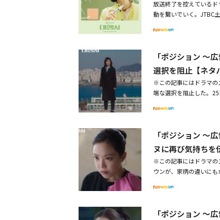
放送終了を控えているド
動を繋いでいく。JTB
のOSTコンピレーショ
には、過去を追憶しながら
y」、世の中に傷つき、
「ポジション ～
ジョンアの「話してくだ
の「Alarm」、深い
選択を阻止【ネタ
最も大事なものであった
※この記事にはドラマの
で主人公のコ・アイン（イ
端な選択を阻止した。25
ている。劇中で弾けそう
ェ・チャンス（チョ・ソ
歌詞の2つのバージョン
ム・スジン）が極端な考
を表現したBjørn Ola
スがウソン牛乳の案件を
に、誰もが共感するが誰も
「ポジション ～広
去に同僚だった現独立代
冷たい風に描写したバラ
しかし、すでにウソン牛
ヌに再び気持ちを
発売された曲が含まれて
いの給料を払うには、今
ラマ「花様年華」「春が
※この記事にはドラマのス
ンは流行するためのシー
ど、多数の人気ドラマの
ウンが、家柄の違いにも
案件とは別に「VC企画
げ、ストーリーの魅力を
国で2月11日に放送され
事の度にウソン牛乳を提
送が終了する。
ン）がパク・ヨンウ（ハ
ソクはチェ・ジョンミン
ーズして告白したが、家
った。これに対してチェ
「ポジション ～広
カン・ハンナは「今日か
めには、頭を上げずに力