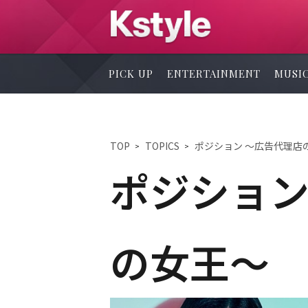
PICK UP
ENTERTAINMENT
MUSI
TOP
TOPICS
ポジション ～広告代理店
ポジション
の女王～