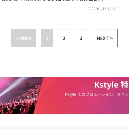
ンナが「ブランド品中毒」「目立ちたがり屋」という誹謗中傷に「中毒では
フォロワー数に一喜一憂する財閥の娘でありインフルエンサーのカン・ハン
着たことがないだけ」「目立ちたがり屋です。関心を集めることが大好きで
2023/01/15 12:40
が描かれた。この日、カン・ハンナは大声を出すと驚いて駆けつけたパク・
とはもっと好きです。皆さん、目立ちたがり屋になってください」と答えた
）に「とんでもない」とスマートフォンの画面を突きつけた。画面を確認し
インは「話題性もあるしも、世論も読むことができるし、悪い人のふりをし
はアイドルのSNSですが。何が？」と戸惑うと、カン・ハンナは273万人の
があるように言える」とカン・ハンナの性格を把握し、心配することをや
昨日までは私がこの子よりフォロワーが多かったの。でも曲を一つ出して私
した。しばらく悩んでいたカン・ハンナは「仕方ない。劇薬処方をしなけれ
< PREV
1
2
3
NEXT >
パク・ヨンウに「私たちの会社のヨーグルトを買ってきて」と指示した。そ
事の時間にSNSでライブ放送を始めた。そして視聴者たちに「ドッキリしよ
気になっていたことの一つ、果たして財閥はヨーグルトのふたを舐めるので
しょうか。期待してほしい」とし、食卓がよく見えるようにスマートフォン
・ハンナは父親でVCグループ会長のカン・ヨンホ（ソン・ヨンチャン）に
した。カン・ヨンホは訳も分からないままヨーグルトを開け、自然にふたを
ちた目でカン・ヨンホの行動を見守っていたカン・ハンナは、すぐに「ジャ
設置しておいたスマートフォンを取って、「皆さん見ましたよね。ヨーグル
るうちの父もふた舐めて食べる。みんなYOLO（人生は一度きり）なんかし
で、大事にしながら生きていけ」と助言し、笑いを誘った。父親カン・ヨン
たカン・ハンナは、その後事故を起こすなら予告しなさいというパク・ヨン
で進行したことだ。見て。一発で（フォロワー数が）逆転するじゃない？」
分のSNSのフォロワー数をパク・ヨンウに自慢した。