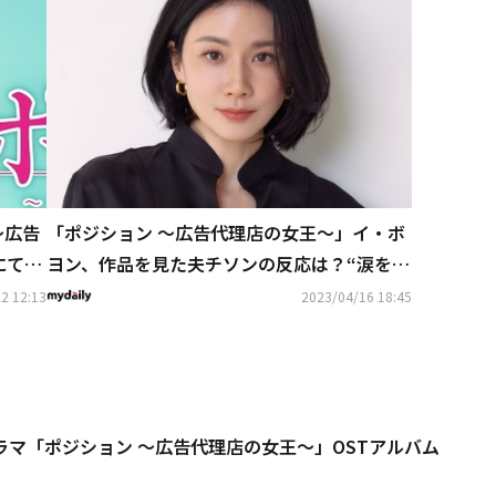
～広告
「ポジション ～広告代理店の女王～」イ・ボ
にて独
ヨン、作品を見た夫チソンの反応は？“涙を流
していた”【ネタバレあり】
2 12:13
2023/04/16 18:45
ラマ「ポジション ～広告代理店の女王～」OSTアルバム