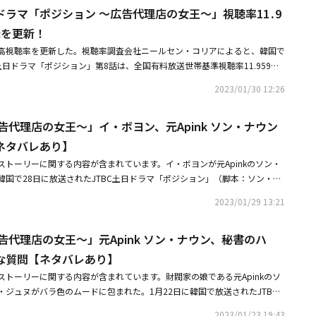
・ボクレ）を思い出し、「何でも直観が一番面白いでしょう」と笑った。そ
、そのすべてを覆ってしまう本当の短所が1つある」とし、ハンナが財閥の
ラマ「ポジション ～広告代理店の女王～」視聴率11․9
食わない顔をした。これに対し「知ってる女の人」と答えると、さらにカッ
・ハンスがウウォンプレゼンテーションに来ているのを見て怒ったカン・ハ
た。ヨンウは「秘書と付き合えば常務の未来は終わるだろう。お嬢さんのこ
時間なのに女の人とトークのやりとりして笑ってるの？ こんなに重要な時
録を更新！
部知って私を呼んだようだが、これが私をはめているのか、手伝ってくれて
追い出される。僕と常務は混ぜたら相乗効果が出ない。お互いに毒だ」と断
にしていいの？」と問い詰めた。パク・ヨンウは「まだ8時だから業務開始
悩み、「私もこれを自分に有利にしないと」と決め、プレゼンテーション会
高視聴率を更新した。視聴率調査会社ニールセン・コリアによると、韓国で
らチョコミント味が好きなハンナに「ミントはミント同士、チョコはチョコ
6時までの勤務だから」と反論しながらも、「コ常務（イ・ボヨン）だ」
C土日ドラマ「ポジション」第8話は、全国有料放送世帯基準視聴率11.959％
ない」と比喩し、2人は決して結ばれないことを間接的に伝えた。
明かした。やっと表情がほぐれたカン・ハンナは「コ常務が何？ 何かある
が記録した既存の自己最高視聴率9.15％を上回る数値だ。10％を突破して
あるウウォングループのプレゼンテーションに関する話をしたことを確認
2023/01/30 12:26
も目を引く。KBS 2TV週末ドラマ「三姉弟が勇敢に」第37話も26.3％で自
子を見せた。
TV朝鮮の週末ドラマ「赤い風船」第12話も6.744％、7.913％で自己最高
告代理店の女王～」イ・ボヨン、元Apink ソン・ナウン
ネタバレあり】
ストーリーに関する内容が含まれています。イ・ボヨンが元Apinkのソン・
韓国で28日に放送されたJTBC土日ドラマ「ポジション」（脚本：ソン・ス
ミン）第7話では、コ・アイン（イ・ボヨン）がカン・ハンナ（ソン・ナウ
2023/01/29 13:21
力を認めた。この日、カン・ハンナはコ・アインとチェ・チャンス（チョ・
のウウォングループのPTは、企画と制作を分けて行います。それぞれ臨ん
告代理店の女王～」元Apink ソン・ナウン、秘書のハ
をした。ライバル関係である2人を競争させて、勝つ方を自身の味方にする
ャンスが慌てながら「PTは企画と制作が協力しながら臨まなければなりま
な質問【ネタバレあり】
行機は飛べません」と引き留める中、コ・アインはカン・ハンナより、彼女
ストーリーに関する内容が含まれています。財閥家の娘である元Apinkのソ
ク・ヨンウ（ハン・ジュヌ）の慌てない表情に目を止めた。そしてこれがカ
ジュヌがバラ色のムードに包まれた。1月22日に韓国で放送されたJTBC
ことに気づき、「ハンナ常務、前回私がした話はキャンセルします」と言い
」（脚本：ソン・スハン、演出：イ・チャンミン）第6話では、カン・ハン
「どういうことか」と聞くと、彼女は「何も知らないくせに、勝手なことを
2023/01/23 19:43