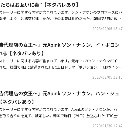
無視してGO！ だから、パク次長はずっと私を好きでいて。私もずっと好き
僕たちはお互いに毒”【ネタバレあり】
して去っていった。尋常でない雰囲気を感じたユ・ジョンソクはすぐにコ・
・ヨンウは真剣に「そんなことをしたら、全部奪われるかもしれない。時に
電話し、「今すぐジョンミンの会社に行ってほしい」と頼んだ。そして実際
ストーリーに関する内容が含まれています。ソン・ナウンのプロポーズにハ
と話したが、カン・ハンナは「私が世界を作ればいい。パク次長がいなけれ
今回の案件を取ればすぐ月給が出るだろう」と、期待する職員の声を聞い
提出しよう」と猪突猛進したが、彼の本音は拒絶だった。韓国で5日に放送
いない。だから私が言う通りにして」と求めた。
ベーターに乗って会社の屋上に向かった。チェ・ジョンミンが屋上に立って
「ポジション」第10話で、カン・ハンナ（元Apink ソン・ナウン）が秘書の
2023/02/06 15:47
ろから現れた。コ・アインは「お前は何だ」と尋ねるチェ・ジョンミンに
ュヌ）に自身の気持ちを表現した。この日、ハンナはヨンウと相乗効果や融
件に落ちたという噂を聞いてからからかいに来た」と意地悪に話した。チ
ころ、「私と付き合おう？ 全く異なる2つが合わされば、相乗効果が出るん
コ・アインを「行け」と送り返そうとしたが、コ・アインは黙ってその場に
告代理店の女王～」元Apink ソン・ナウン、イ・ボヨン
と融合しよう、結婚」と突然プロポーズをした。しかし、ヨンウの反応は思
は「お前のせいで死なないだろ」とし、「いったい私になぜそんなことをす
。付き合おうという言葉に「そうしよう。では今日から1日目」と答えた彼
れる【ネタバレあり】
アインは「まあ仕方ないし、どうせ死ぬなら血色をよくして死のう」とし、
らく黙ってから「僕について何を知っている？」と質問した。ハンナが「ク
ストーリーに関する内容が含まれています。元Apinkのソン・ナウンがイ・
おごると言った。そのようにして、屋上で2人きりでお酒を飲むようになっ
てくれた靴を履いていて、元ボクシング選手で」と一つ一つ並べると、ヨン
れた。韓国で4日に放送されたJTBC土日ドラマ「ポジション」（脚本：ソ
ジョンミンに自分が通う精神科の名刺を渡しながら相談を勧めた。
。ハンナは彼と目を合わせ「まあ、仕事も上手でイケメンで、一緒にいれば
チャンミン）では、ウウォングループのプレゼンテーションを控えて対立す
た。自身の目を避けるハンナの姿から真心を感じたヨンウは「それでは行き
2023/02/05 12:15
ン）とカン・ハンナ（ソン・ナウン）の姿が描かれた。この日、カン・ハン
いう意味深な言葉を残して席から立ち上がった。その後、2人が着いたのは
ョ・ソンハ）と約束した時間にレビューを用意してきたが、コ・アインは何
ウは「結婚しようと言ったじゃないか。婚姻届を出そう」とし「ああ、僕っ
告代理店の女王～」元Apink ソン・ナウン、ハン・ジュ
像が出来上がっていないとし、レビューしないと伝えた。これにカン・ハン
るんだ。すごいな」と淡々と話した。ハンナが「ふざけてるの？」と反応す
時間に完成できなかったから、コ常務の敗北でいいですよね？」と聞き、
【ネタバレあり】
を握って「行こう。早速、婚姻届から出そう」と言った。ハンナがこれを拒
のは今日の午後1時、ウウォンプレゼンテーション会場です」と余裕を見せ
務、僕のことが好きですか？」と真剣な会話を求めた。そして「あなたは私
ストーリーに関する内容が含まれています。Apinkのソン・ナウンが、ハ
・チャンスにレビューをするなら聞くと話し、チェ・チャンスは競争プレゼ
ハンナに「好きだ。みんなは君のことをキチガイと言っているけれど、僕は
を取り合うのを見て、嫉妬した。韓国で昨日（29日）放送されたJTBC土日
でレビューできないと断った。すると、コ・アインは「1分1秒が重要な状況
。ありふれた感じではないから。怖がりで寂しがり屋で、人に気づかれると
脚本：ソン・スハン、演出：イ・チャンミン）第8話では、パク・ヨンウ
。ハンナ常務、気になるならウウォンに直接来てみてください」と提案し
2023/01/30 12:42
ているのを見ると、かわいそうだし。本当におかしい。人々が挙げる君の短
るカン・ハンナ（ソン・ナウン）の好意が明らかになった。この日、パク・
がどうしてですか？」と反応すると、コ・アインは当然来ると言っていた副
は長所に感じられる」とし、自身も彼女と同じ気持ちであることを告白し
り合って笑顔を見せると、カン・ハンナは「何？ 朝から誰とやりとりして