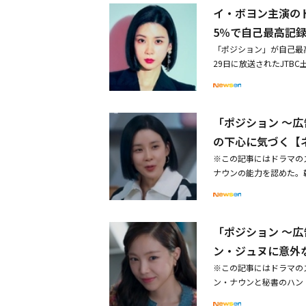
社長カン・ハンス（チョ
た。ただし、彼は「でも
イ・ボヨン主演のド
て笑ってるの？」と気に
の後、後継競争者のカン
令嬢であることに言及し
とした彼女は「今、業務
5％で自己最高記
ンナは「コ・アインは全
とが好きになった秘書は
期に？ 仕事をそんな風
いるのかわからない」と
「ポジション」が自己最
った。ヨンウは、普段か
前。契約上では9時から
場に向かった。
29日に放送されたJTB
同士で生きなければなら
と、連絡している相手を
を記録した。これは第7話
の？」と聞き、もうすぐ
2桁の視聴率を記録したの
し、興味深そうにする様
己最高視聴率を更新。また
「ポジション ～広
視聴率を記録した。
の下心に気づく【
※この記事にはドラマの
ナウンの能力を認めた。
ハン、演出：イ・チャン
ン）の下心に気づき、能
ソンハ）を呼んで「今回
「ポジション ～広
でください」と爆弾発言
つもりなのだ。チェ・チ
ン・ジュヌに意外
せん。分けて行ったら飛
※この記事にはドラマの
の仕事をサポートするパ
ン・ナウンと秘書のハン・
ン・ハンナの計画である
土日ドラマ「ポジション
出した。カン・ハンナが