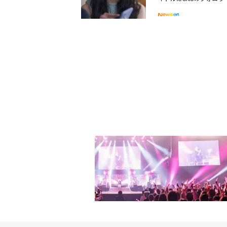
注目したのは、カン・ハ
ジション」第3話では、
ない。ブランド品以外に
ナ（ソン・ナウン）の姿
す。『いいね』を貰うこ
ヨンウ（ハン・ジュンウ
コメントだった。コ・ア
たパク・ヨンウが「これ
ているけれど、さすが裏
フォロワー数を指して「
め、喜んだ。
の上に上がった」と激怒
ばならない」と決心し、
の後、カン・ハンナは食
うと思う。皆さんが一番
しょうか、舐めないので
を設置した。続いてカン
ヨーグルトを食べろと渡
なめて食べた。期待に満
ジャーン」と叫びながら
トを作る会社を持ってい
て死ぬ危機に直面しない
ホの小言から急いで逃げ
ウに「徹底した計画の下
と、332万人になった自