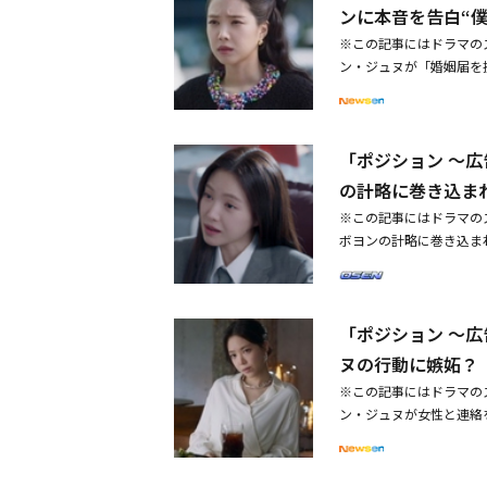
や慣習、道理とかは全部
ンに本音を告白“
言葉を言って、車を運転
だから」と言った。パク
アイン（イ・ボヨン）に
※この記事にはドラマの
は諦めることも必要だ」
にチェ・ジョンミンは「
ン・ジュヌが「婚姻届を
ば、世界に私の味方など
て、靴を脱いだままエレ
されたJTBC土日ドラマ
いる時、コ・アインが後
パク・ヨンウ（ハン・ジ
「見物に来た。元々は案
合について話していたと
ェ・ジョンミンはそんな
「ポジション ～広
じゃないかな。いや、私
いた。チェ・ジョンミン
ったより淡々としていた
の計略に巻き込ま
るんだ」と嘆いた。コ・
は、結婚についてはしば
※この記事にはドラマの
チェ・ジョンミンに酒を
ッパが好きで、母が買っ
ボヨンの計略に巻き込ま
たコ・アインは、チェ・
ウは彼女に顔を近づけた
ン・スハン、演出：イ・
心強いし」と真心を表し
るコ・アイン（イ・ボヨ
ましょう、融合しに」と
ナはチェ・チャンス（チ
区役所の前だった。ヨン
「ポジション ～広
も持たずに入ってきて映
てVCグループの婿にな
ナは困惑し、「約束した
ヌの行動に嫉妬？
ると、ヨンウは彼女の手
コ・アインは「約束した
否すると、ようやく「常
※この記事にはドラマの
た。続いて、彼女はチェ
のことが好き？」と聞く
ン・ジュヌが女性と連絡
ンテーションなのに1人
そういうところが好きだ
ドラマ「ポジション」（
なので、先に失礼します
思ってわざとカッとなっ
（ハン・ジュヌ）に対す
た。カン・ハンナが「私
所すべてが、僕にとって
ヨンウが誰かと連絡を取