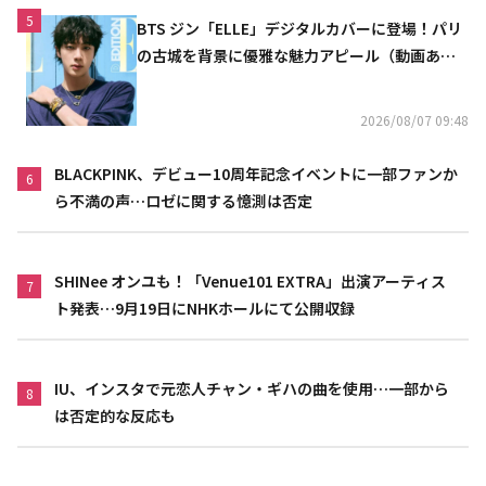
5
BTS ジン「ELLE」デジタルカバーに登場！パリ
の古城を背景に優雅な魅力アピール（動画あ
り）
2026/08/07 09:48
BLACKPINK、デビュー10周年記念イベントに一部ファンか
6
ら不満の声…ロゼに関する憶測は否定
SHINee オンユも！「Venue101 EXTRA」出演アーティス
7
ト発表…9月19日にNHKホールにて公開収録
IU、インスタで元恋人チャン・ギハの曲を使用…一部から
8
は否定的な反応も