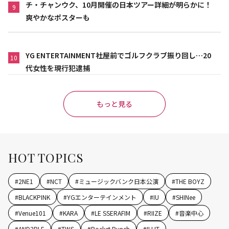
チ・チャンウク、10月開催の日本ツアー詳細が明らかに！
9
爽やかなポスターも
YG ENTERTAINMENT社屋前でゴルフクラブ振り回し…20
10
代女性を現行犯逮捕
もっと見る
HOT TOPICS
#
2NE1
#
NCT
#
ミュージックバンク日本公演
#
THE BOYZ
#
BLACKPINK
#
YGエンターテインメント
#
IU
#
SHINee
#
Venue101
#
KARA
#
LE SSERAFIM
#
RIIZE
#
音楽中心
#
AND2BLE
#
TWS
#
Rocket Punch
#
ILLIT