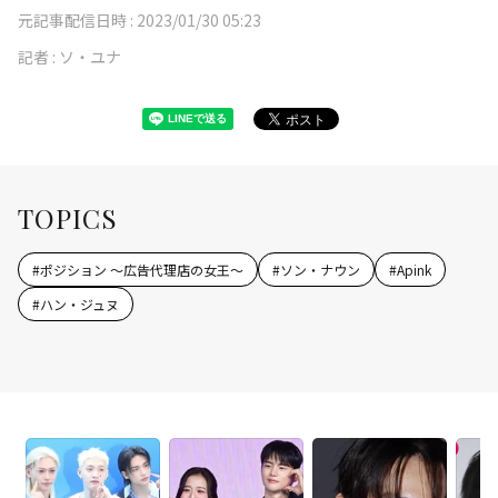
元記事配信日時 :
2023/01/30 05:23
記者 :
ソ・ユナ
TOPICS
#
ポジション ～広告代理店の女王～
#
ソン・ナウン
#
Apink
#
ハン・ジュヌ