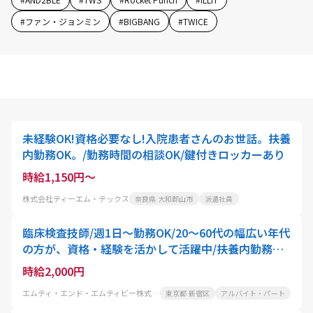
#
ファン・ジョンミン
#
BIGBANG
#
TWICE
未経験OK!資格必要なし!入院患者さんのお世話。扶養
内勤務OK。/勤務時間の相談OK/鍵付きロッカーあり
時給1,150円～
株式会社ティーエム・テックス
奈良県 大和郡山市
派遣社員
臨床検査技師/週1日～勤務OK/20～60代の幅広い年代
の方が、資格・経験を活かして活躍中/扶養内勤務可!
家事や育児と両立したい方におすすめ
時給2,000円
エムティ・エンド・エムティビー株式会社
東京都 新宿区
アルバイト・パート