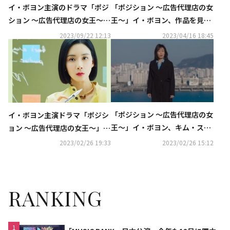
イ・ボヨン主演のドラマ「ポジ
「ポジション ～広告代理店の女
ション ～広告代理店の女王～」
王～」イ・ボヨン、作品を見た
9月28日よりU-NEXTにて独占
夫チソンの反応は？“涙を流し
2023/09/22 12:13
2023/04/16 18:45
配信
ていた”【ネタバレあり】
「ポジション ～広告代理店の女
イ・ボヨン主演ドラマ「ポジシ
王～」イ・ボヨン、キム・スジ
ョン ～広告代理店の女王～」O
ンの極端な選択を阻止【ネタバ
STアルバムを本日リリース
2023/02/26 19:33
2023/02/26 15:12
レあり】
RANKING
1