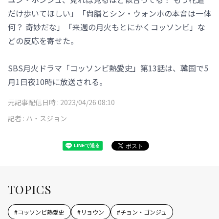
だけ歩いてほしい」「尙膳とシン・ウォンホの本音は一体
何？ 奇妙だな」「来週の月火もとにかくコッソンビ」な
どの反応を寄せた。
SBS月火ドラマ「コッソンビ熱愛史」第13話は、韓国で5
月1日夜10時に放送される。
元記事配信日時 :
2023/04/26 08:10
記者 :
ハ・スジョン
TOPICS
#
コッソンビ熱愛史
#
リョウン
#
チョン・ゴンジュ