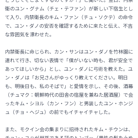
衛のユン・グナム（チェ・テファン）が新しい下宿生とし
て入り、内禁衛長のキム・ファン（チュ・ソクテ）の命令
で、ユン・ダノの安否を確認するために来たと伝え、不吉
な雰囲気を漂わせた。
内禁衛長に命じられ、カン・サンはユン・ダノを竹林園に
連れて行き、切ない表情で「僕がいない時も、君が安全で
あってほしいから」とし、ユン・ダノに弓術を教えた。ユ
ン・ダノは「お兄さんがゆっくり教えてください。明日
も、明後日も、私のそばで」と愛情を示し、その後、酒幕
（チュマク：朝鮮時代の田舎の宿屋を兼ねた居酒屋）で会
ったキム・シヨル（カン・フン）と男装したユン・ホンジ
ュ（チョ・ヘジュ）の前でもイチャイチャした。
また、モクイン会の集まりに招待されたキム・チウンは、
チョン・ユハが世孫である証のトンゴッ（男性の髪を止め