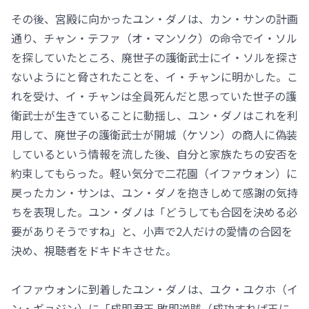
その後、宮殿に向かったユン・ダノは、カン・サンの計画
通り、チャン・テファ（オ・マンソク）の命令でイ・ソル
を探していたところ、廃世子の護衛武士にイ・ソルを探さ
ないようにと脅されたことを、イ・チャンに明かした。こ
れを受け、イ・チャンは全員死んだと思っていた世子の護
衛武士が生きていることに動揺し、ユン・ダノはこれを利
用して、廃世子の護衛武士が開城（ケソン）の商人に偽装
しているという情報を流した後、自分と家族たちの安否を
約束してもらった。軽い気分で二花園（イファウォン）に
戻ったカン・サンは、ユン・ダノを抱きしめて感謝の気持
ちを表現した。ユン・ダノは「どうしても合図を決める必
要がありそうですね」と、小声で2人だけの愛情の合図を
決め、視聴者をドキドキさせた。
イファウォンに到着したユン・ダノは、ユク・ユクホ（イ
ン・ギョジン）に「成即君王 敗即逆賊（成功すれば王に