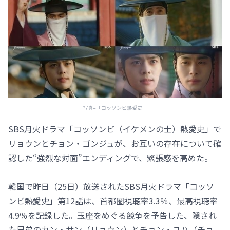
写真=「コッソンビ熱愛史」
SBS月火ドラマ「コッソンビ（イケメンの士）熱愛史」で
リョウンとチョン・ゴンジュが、お互いの存在について確
認した“強烈な対面”エンディングで、緊張感を高めた。
韓国で昨日（25日）放送されたSBS月火ドラマ「コッソ
ンビ熱愛史」第12話は、首都圏視聴率3.3％、最高視聴率
4.9％を記録した。玉座をめぐる競争を予告した、隠され
た兄弟のカン・サン（リョウン）とチョン・ユハ（チョ