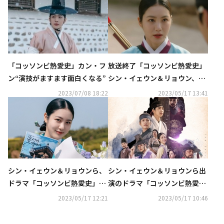
放送終了「コッソンビ熱愛史」
「コッソンビ熱愛史」カン・フ
シン・イェウン＆リョウン、2
ン“演技がますます面白くなる”
人が迎えた結末とは？【ネタバ
2023/07/08 18:22
2023/05/17 13:41
レあり】
シン・イェウン＆リョウンら、
シン・イェウン＆リョウンら出
ドラマ「コッソンビ熱愛史」放
演のドラマ「コッソンビ熱愛
送終了の感想を語る
史」視聴率5％を記録…自己最
2023/05/17 12:21
2023/05/17 10:46
高で有終の美