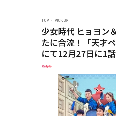
TOP
PICK UP
少女時代 ヒョヨン＆T
たに合流！「天才ペク
にて12月27日に1