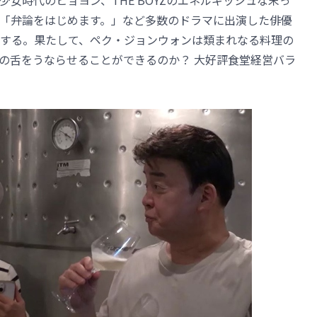
女時代のヒョヨン、THE BOYZのエネルギッシュな末っ
「弁論をはじめます。」など多数のドラマに出演した俳優
する。果たして、ペク・ジョンウォンは類まれなる料理の
の舌をうならせることができるのか？ 大好評食堂経営バラ