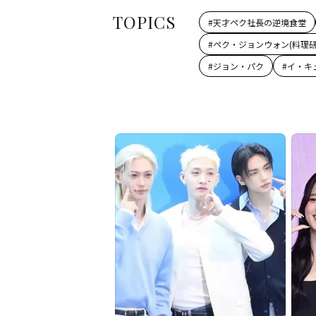
TOPICS
#
天才ペク社長の逆境食堂
#
ペク・ジョンウォン(料理研
#
ジョン・パク
#
イ・キ