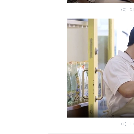
（C） CJ E
（C） CJ E