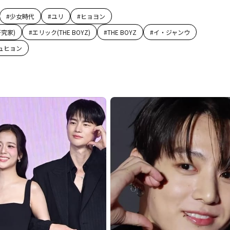
#
少女時代
#
ユリ
#
ヒョヨン
究家)
#
エリック(THE BOYZ)
#
THE BOYZ
#
イ・ジャンウ
ュヒョン