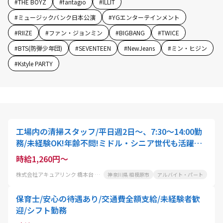
#
THE BOYZ
#
fantagio
#
ILLIT
#
ミュージックバンク日本公演
#
YGエンターテインメント
#
RIIZE
#
ファン・ジョンミン
#
BIGBANG
#
TWICE
#
BTS(防弾少年団)
#
SEVENTEEN
#
NewJeans
#
ミン・ヒジン
#
Kstyle PARTY
工場内の清掃スタッフ/平日週2日～、7:30～14:00勤
務/未経験OK!年齢不問!ミドル・シニア世代も活躍中!
別現場もあるのでご相談ください
時給1,260円～
株式会社アキュアリンク 橋本台 工場
神奈川県 相模原市
アルバイト・パート
保育士/安心の待遇あり/交通費全額支給/未経験者歓
迎/シフト勤務