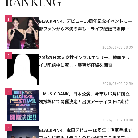
RANKING
1
BLACKPINK、デビュー10周年記念イベントに一
部ファンから不満の声も…ライブ配信で謝罪
「コミュニケーション不足だった」
2026/08/08 08:39
2
20代の日本人女性インフルエンサー、韓国でラ
イブ配信中に死亡…警察が経緯を調査
2026/08/06 02:59
3
「MUSIC BANK」日本公演、今年も12月に国立
競技場にて開催決定！出演アーティストに期待
2026/08/07 10:00
4
BLACKPINK、本日デビュー10周年！直筆手紙で
ファンに感謝「皆さんのおかげでここまで来ら