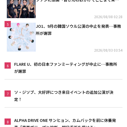
れた」
2026/08/08 02:28
5
JO1、9月の韓国ソウル公演の中止を発表…事務
所が謝罪
2026/08/03 03:54
FLARE U、初の日本ファンミーティングが中止に…事務所
6
が謝罪
ソ・ジソブ、大好評につき来日イベントの追加公演が決
7
定！
ALPHA DRIVE ONE サンヒョン、カムバックを前に休養発
8