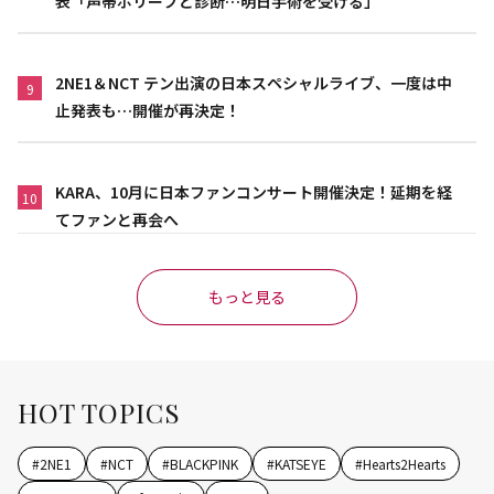
表「声帯ポリープと診断…明日手術を受ける」
2NE1＆NCT テン出演の日本スペシャルライブ、一度は中
9
止発表も…開催が再決定！
KARA、10月に日本ファンコンサート開催決定！延期を経
10
てファンと再会へ
もっと見る
HOT TOPICS
#
2NE1
#
NCT
#
BLACKPINK
#
KATSEYE
#
Hearts2Hearts