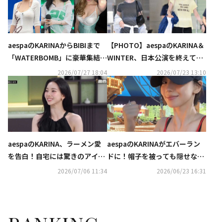
aespaのKARINAからBIBIまで
【PHOTO】aespaのKARINA＆
「WATERBOMB」に豪華集結！
WINTER、日本公演を終えて韓
ビキニ＆上半身裸のパフォーマ
国に到着（動画あり）
2026/07/27 18:04
2026/07/23 13:10
ンスが話題…過激すぎると賛否
の声も
aespaのKARINA、ラーメン愛
aespaのKARINAがエバーラン
を告白！自宅には驚きのアイテ
ドに！帽子を被っても隠せない
ムも
美しさ（動画あり）
2026/07/06 11:34
2026/06/23 16:31