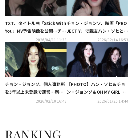
TXT、タイトル曲「Stick With
チョン・ジョンソ、映画「PRO
You」MV予告映像を公開…チョ
JECT Y」で親友ハン・ソヒと共
ン・ジョンソの登場にも注目
演“1人じゃないと思えた初めて
2026/04/11 11:33
2026/02/14 16:53
の作品”
チョン・ジョンソ、個人事務所
【PHOTO】ハン・ソヒ＆チョ
を3年以上未登録で運営…所属
ン・ジョンソ＆OH MY GIRL ユ
事務所が手続き完了を報告
アら、映画「PROJECT Y」舞台
2026/02/10 16:43
2026/01/25 14:44
挨拶に出席
RANKING