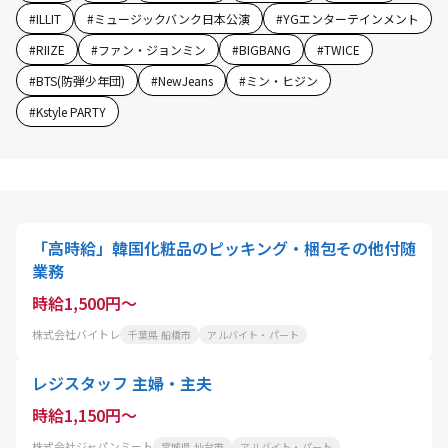
#
ILLIT
#
ミュージックバンク日本公演
#
YGエンターテインメント
#
RIIZE
#
ファン・ジョンミン
#
BIGBANG
#
TWICE
#
BTS(防弾少年団)
#
NewJeans
#
ミン・ヒジン
#
Kstyle PARTY
「高時給」韓国化粧品のピッキング・梱包その他付随
業務
時給1,500円～
株式会社バイトレ
千葉県 船橋市
アルバイト・パート
レジスタッフ 主婦・主夫
時給1,150円～
株式会社ジャパンミート
宮城県 仙台市
アルバイト・パート