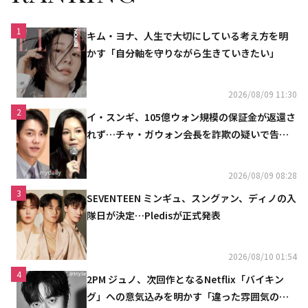
1
キム・ヨナ、人生で大切にしている考え方を明
かす「自分軸を守りながら生きていきたい」
2026/08/09 11:30
2
イ・スンギ、105億ウォン規模の保証金が返還さ
れず…チャ・ガウォン会長を詐欺の疑いで告訴
へ
2026/08/09 08:28
3
SEVENTEEN ミンギュ、スングァン、ディノの入
隊日が決定…Pledisが正式発表
2026/08/10 01:54
4
2PM ジュノ、次回作となるNetflix「バイキン
グ」への意気込みを明かす「違った雰囲気の姿