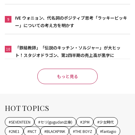
IVE ウォニョン、代名詞のポジティブ思考「ラッキービッキ
9
ー」についての考え方を明かす
「鉄槌教師」「伝説のキッチン・ソルジャー」が大ヒッ
10
ト！スタジオドラゴン、第2四半期の売上高が黒字に
もっと見る
HOT TOPICS
#
SEVENTEEN
#
セリ(gugudan出身)
#
2PM
#
少女時代
#
2NE1
#
NCT
#
BLACKPINK
#
THE BOYZ
#
fantagio