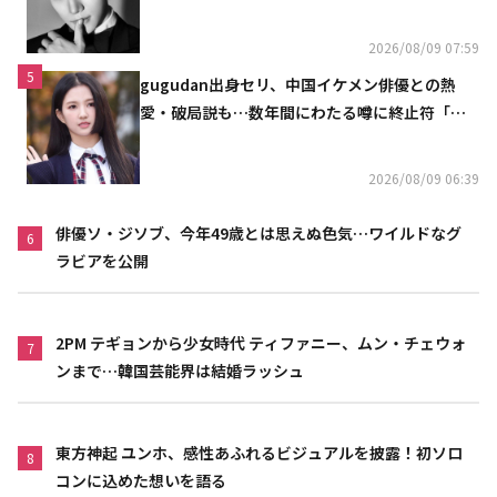
をお見せできると思う」
2026/08/09 07:59
5
gugudan出身セリ、中国イケメン俳優との熱
愛・破局説も…数年間にわたる噂に終止符「邪
魔しないで」
2026/08/09 06:39
俳優ソ・ジソブ、今年49歳とは思えぬ色気…ワイルドなグ
6
ラビアを公開
2PM テギョンから少女時代 ティファニー、ムン・チェウォ
7
ンまで…韓国芸能界は結婚ラッシュ
東方神起 ユンホ、感性あふれるビジュアルを披露！初ソロ
8
コンに込めた想いを語る