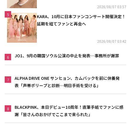
2026/08/07 03:57
5
KARA、10月に日本ファンコンサート開催決定！
延期を経てファンと再会へ
2026/08/07 03:42
JO1、9月の韓国ソウル公演の中止を発表…事務所が謝罪
6
ALPHA DRIVE ONE サンヒョン、カムバックを前に休養発
7
表「声帯ポリープと診断…明日手術を受ける」
BLACKPINK、本日デビュー10周年！直筆手紙でファンに感
8
謝「皆さんのおかげでここまで来られた」