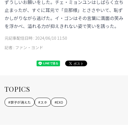
ずうしいお願いをした。チェ・ミョンユンはしばらく立ち
止まったが、すぐに耳元で「旦那様」とささやいて、恥ず
かしがりながら逃げた。イ・ゴンはその言葉に満面の笑み
を浮かべ、溢れる力が抑えきれない姿で笑いを誘った。
元記事配信日時 :
2024/06/10 11:50
記者 :
ファン・ヨンド
TOPICS
#
世子が消えた
#
スホ
#
EXO