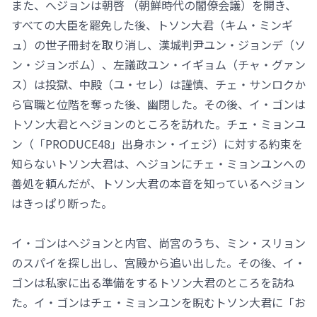
また、へジョンは朝啓 （朝鮮時代の閣僚会議）を開き、
すべての大臣を罷免した後、トソン大君（キム・ミンギ
ュ）の世子冊封を取り消し、漢城判尹ユン・ジョンデ（ソ
ン・ジョンボム）、左議政ユン・イギョム（チャ・グァン
ス）は投獄、中殿（ユ・セレ）は謹慎、チェ・サンロクか
ら官職と位階を奪った後、幽閉した。その後、イ・ゴンは
トソン大君とヘジョンのところを訪れた。チェ・ミョンユ
ン（「PRODUCE48」出身ホン・イェジ）に対する約束を
知らないトソン大君は、へジョンにチェ・ミョンユンへの
善処を頼んだが、トソン大君の本音を知っているヘジョン
はきっぱり断った。
イ・ゴンはへジョンと内官、尚宮のうち、ミン・スリョン
のスパイを探し出し、宮殿から追い出した。その後、イ・
ゴンは私家に出る準備をするトソン大君のところを訪ね
た。イ・ゴンはチェ・ミョンユンを睨むトソン大君に「お