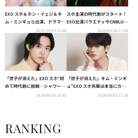
EXO スホ＆ホン・イェジ＆キ
スホ主演の時代劇がスタート！
ム・ミンギュら出演、ドラマ
EXO出演バラエティやCNBLUE
「世子が消えた」12月よりDVD
ジョン・ヨンファのライブま
2025/10/03 12:06
2025/03/26 17:00
発売＆レンタル開始！
で…4月の衛星劇場も充実
「世子が消えた」EXO スホ“初
「世子が消えた」キム・ミンギ
めて時代劇に挑戦…シャワーを
ュ“EXO スホ先輩は本当にカッ
浴びながら台本を読んだ”
コいいと思った”【ネタバレあ
2024/08/03 20:43
2024/08/03 17:28
り】
RANKING