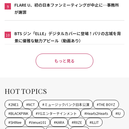
FLARE U、初の日本ファンミーティングが中止に…事務所
9
が謝罪
BTS ジン「ELLE」デジタルカバーに登場！パリの古城を背
10
景に優雅な魅力アピール（動画あり）
もっと見る
HOT TOPICS
#
2NE1
#
NCT
#
ミュージックバンク日本公演
#
THE BOYZ
#
BLACKPINK
#
YGエンターテインメント
#
Hearts2Hearts
#
IU
#
SHINee
#
Venue101
#
KARA
#
RIIZE
#
ILLIT