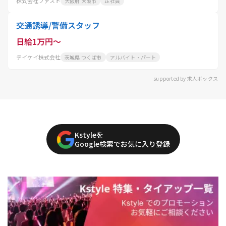
株式会社ファスト
大阪府 大阪市
正社員
交通誘導/警備スタッフ
日給1万円～
テイケイ株式会社
茨城県 つくば市
アルバイト・パート
supported by 求人ボックス
Kstyleを
Google検索でお気に入り登録