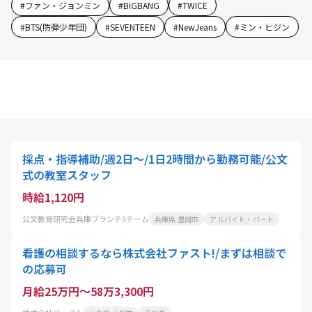
#
ファン・ジョンミン
#
BIGBANG
#
TWICE
#
BTS(防弾少年団)
#
SEVENTEEN
#
NewJeans
#
ミン・ヒジン
採点・指導補助/週2日～/1日2時間から勤務可能/公文
式の教室スタッフ
時給1,120円
公文教育研究会兵庫ブランチ3チーム
兵庫県 豊岡市
アルバイト・パート
看護の相談するなら株式会社ファスト!/まずは相談で
の応募可
月給25万円～58万3,300円