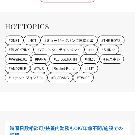
HOT TOPICS
#
2NE1
#
NCT
#
ミュージックバンク日本公演
#
THE BOYZ
#
BLACKPINK
#
YGエンターテインメント
#
IU
#
SHINee
#
Venue101
#
KARA
#
LE SSERAFIM
#
RIIZE
#
音楽中心
#
AND2BLE
#
TWS
#
Rocket Punch
#
ILLIT
#
ファン・ジョンミン
#
BIGBANG
#
TWICE
時間日数相談可/扶養内勤務もOK/年齢不問/施設での
調理