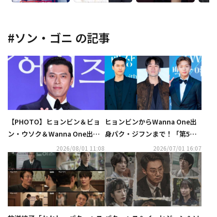
#
ソン・ゴニ
の記事
【PHOTO】ヒョンビン＆ビョ
ヒョンビンからWanna One出
ン・ウソク＆Wanna One出身
身パク・ジフンまで！「第5回
パク・ジフンら「第5回青龍シ
青龍シリーズアワード」最終ノ
2026/08/01 11:08
2026/07/01 16:07
リーズアワード」レッドカーペ
ミネートを発表
ットに登場