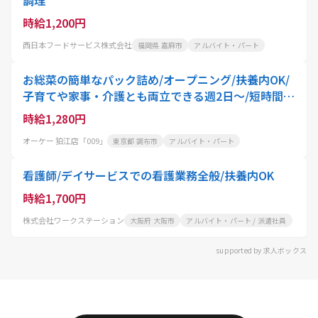
時給1,200円
西日本フードサービス株式会社
福岡県 嘉麻市
アルバイト・パート
お総菜の簡単なパック詰め/オープニング/扶養内OK/
子育てや家事・介護とも両立できる週2日～/短時間O
K
時給1,280円
オーケー 狛江店「009」
東京都 調布市
アルバイト・パート
看護師/デイサービスでの看護業務全般/扶養内OK
時給1,700円
株式会社ワークステーション
大阪府 大阪市
アルバイト・パート / 派遣社員
supported by 求人ボックス