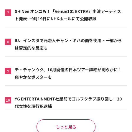
SHINee オンユも！「Venue101 EXTRA」出演アーティス
7
ト発表…9月19日にNHKホールにて公開収録
IU、インスタで元恋人チャン・ギハの曲を使用…一部から
8
は否定的な反応も
チ・チャンウク、10月開催の日本ツアー詳細が明らかに！
9
爽やかなポスターも
YG ENTERTAINMENT社屋前でゴルフクラブ振り回し…20
10
代女性を現行犯逮捕
もっと見る