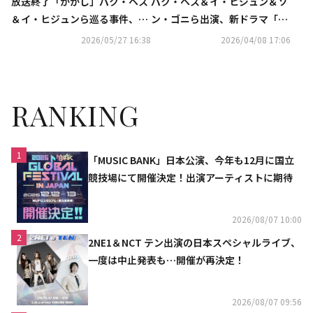
放送終了「かかし」パク・ヘス
パク・ヘス＆イ・ヒジュン＆ソ
＆イ・ヒジュンら巡る事件、30
ン・ゴニら出演、新ドラマ「か
年越しの真実が明らかに【ネタ
かし」団体ポスターを公開
2026/05/27 16:38
2026/04/08 17:06
バレあり】
RANKING
1
「MUSIC BANK」日本公演、今年も12月に国立
競技場にて開催決定！出演アーティストに期待
2026/08/07 10:00
2
2NE1＆NCT テン出演の日本スペシャルライブ、
一度は中止発表も…開催が再決定！
2026/08/07 09:56