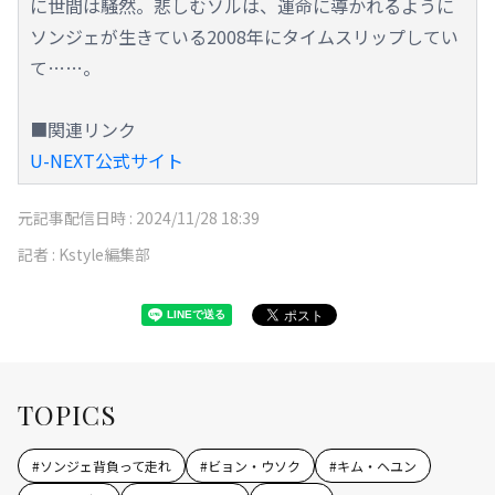
に世間は騒然。悲しむソルは、運命に導かれるように
ソンジェが生きている2008年にタイムスリップしてい
て……。
■関連リンク
U-NEXT公式サイト
元記事配信日時 :
2024/11/28 18:39
記者 :
Kstyle編集部
TOPICS
#
ソンジェ背負って走れ
#
ビョン・ウソク
#
キム・ヘユン