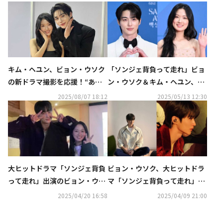
キム・ヘユン、ビョン・ウソク
「ソンジェ背負って走れ」ビョ
の新ドラマ撮影を応援！“ある
ン・ウソク＆キム・ヘユン、そ
アイテム”ゲットに大喜び
れぞれが演じたキャラクターに
2025/08/07 18:12
2025/05/13 12:30
深い愛情…ビデオレターを公開
大ヒットドラマ「ソンジェ背負
ビョン・ウソク、大ヒットドラ
って走れ」出演のビョン・ウソ
マ「ソンジェ背負って走れ」未
ク＆キム・ヘユンが再会！ツー
公開ショットを一挙公開！
2025/04/20 16:58
2025/04/09 21:00
ショットにファン歓喜