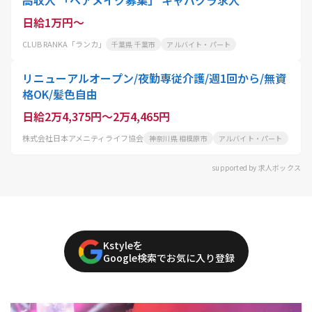
日給1万円～
CLUB RANKA「ランカ」
千葉県 千葉市
アルバイト・パート
リニューアルオープン/夜勤専従介護/週1回から/無資
格OK/髪色自由
日給2万4,375円～2万4,465円
株式会社日本アメニティライフ協会
神奈川県 相模原市
アルバイト・パート
supported by 求人ボックス
Kstyleを
Google検索でお気に入り登録