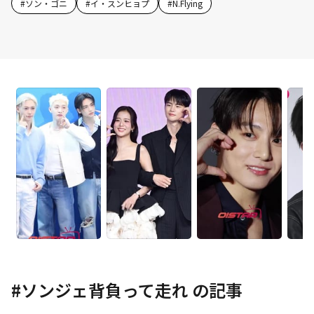
#
ソン・ゴニ
#
イ・スンヒョプ
#
N.Flying
#
ソンジェ背負って走れ
の記事