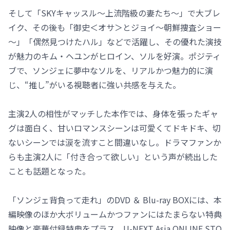
そして「SKYキャッスル～上流階級の妻たち～」で大ブレ
イク、その後も「御史＜オサ＞とジョイ～朝鮮捜査ショー
～」「偶然見つけたハル」などで活躍し、その優れた演技
が魅力のキム・ヘユンがヒロイン、ソルを好演。ポジティ
ブで、ソンジェに夢中なソルを、リアルかつ魅力的に演
じ、“推し”がいる視聴者に強い共感を与えた。
主演2人の相性がマッチした本作では、身体を張ったギャ
グは面白く、甘いロマンスシーンは可愛くてドキドキ、切
ないシーンでは涙を流すこと間違いなし。ドラマファンか
らも主演2人に「付き合って欲しい」という声が続出した
ことも話題となった。
「ソンジェ背負って走れ」のDVD ＆ Blu-ray BOXには、本
編映像のほか大ボリュームかつファンにはたまらない特典
映像と豪華付録特典をプラス。U-NEXT Asia ONLINE STO