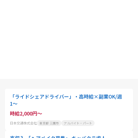
「ライドシェアドライバー」・高時給×副業OK/週
1〜
時給2,000円～
日本交通株式会社
東京都 三鷹市
アルバイト・パート
高収入 「ヘアメイク募集」 キャバクラ求人