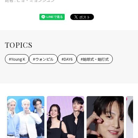
TOPICS
#
Young K
#
ウォンピル
#
DAY6
#
始球式・始打式