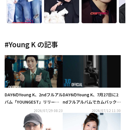
#
Young K
の記事
DAY6のYoung K、2ndフルアル
DAY6のYoung K、7月27日に2
バム「YOUNGEST」リリー
ndフルアルバムでカムバック…
ス！タイトル曲「Shut The Do
コンセプトフィルムを公開
2026/07/29 08:23
2026/07/12 11:30
or」レトロな感性のMVに注目