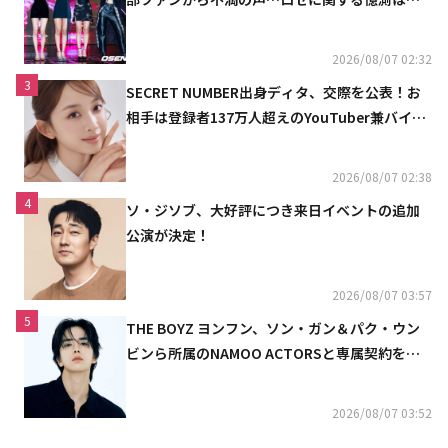
定
2026/08/07 02:32
3
SECRET NUMBER出身ディタ、交際を公表！お
相手は登録者137万人超えのYouTuber兼バイオ
リニスト
2026/08/07 02:38
4
ソ・ジソブ、大好評につき来日イベントの追加
公演が決定！
2026/08/07 03:57
5
THE BOYZ ヨンフン、ソン・ガン＆パク・ウン
ビンら所属のNAMOO ACTORSと専属契約を締
結
2026/08/07 03:52