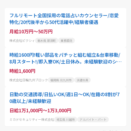
フルリモート全国採用の電話占いカウンセラー/恋愛
特化/20代後半から50代活躍中/経験者優遇
月給10万円～50万円
株式会社ピクシィ
栃木県 那須町
業務委託
時給1600円!軽い部品をパチッと組む組立&台車移動/
8月スタート!/即入寮OK/土日休み。未経験歓迎のシン
プルワークで月収32万円以上可能。北九州市八幡西
時給1,600円
区で新生活を始めよう
株式会社日輪九州ブロック
福岡県 北九州市
派遣社員
日勤の交通誘導/日払いOK/週1日～OK/在籍の8割が7
0歳以上/未経験歓迎
日給1万1,000円～1万3,000円
ミカドセキュリティー株式会社
埼玉県 川越市
アルバイト・パート