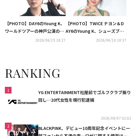
【PHOTO】DAY6のYoung K、
【PHOTO】TWICE ナヨン＆D
ワールドツアーの神戸公演のた
AY6のYoung K、シューズブラ
め日本へ出国
ンド「FitFlop」のイベントに
2026/06/19 18:27
2026/06/10 18:37
出席
RANKING
1
YG ENTERTAINMENT社屋前でゴルフクラブ振り
回し…20代女性を現行犯逮捕
2026/08/07 02:02
2
BLACKPINK、デビュー10周年記念イベントに一
部ファンから不満の声…ロゼに関する憶測は否