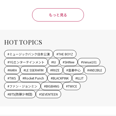
作品”
もっと見る
HOT TOPICS
#
ミュージックバンク日本公演
#
THE BOYZ
#
YGエンターテインメント
#
IU
#
SHINee
#
Venue101
#
KARA
#
LE SSERAFIM
#
RIIZE
#
音楽中心
#
AND2BLE
#
TWS
#
Rocket Punch
#
BLACKPINK
#
ILLIT
#
ファン・ジョンミン
#
BIGBANG
#
TWICE
#
BTS(防弾少年団)
#
SEVENTEEN