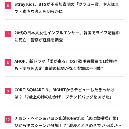
Stray Kids、BTSが不参加表明の「グラミー賞」や入隊ま
6
で…素直な考えを明らかに
20代の日本人女性インフルエンサー、韓国でライブ配信中
7
に死亡…警察が経緯を調査
AHOF、新ドラマ「愛が来る」OST歌唱者投票で1位獲得
8
も…関与を否定“事前の協議がなく参加は不可能”
CORTISのMARTIN、BIGHITからデビューしたきっかけ
9
は？「7歳上の姉のおかげ…ブランドバッグをあげた」
チョン・ヘイン＆ハヨン出演のNetflix「恋は飴模様」第1
10
話からキスシーンが登場！？“浪漫とときめきでいっぱいの