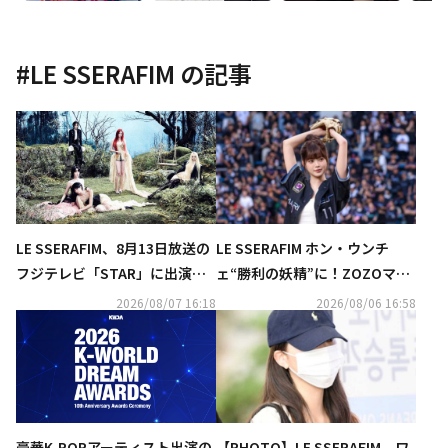
#
LE SSERAFIM
の記事
LE SSERAFIM、8月13日放送の
LE SSERAFIM ホン・ウンチ
フジテレビ「STAR」に出演決
ェ“勝利の妖精”に！ZOZOマリ
定！RIIZE＆INIの生コラボも
ンスタジアムで始球式
2026/08/07 16:18
2026/08/06 16:58
【PHOTO】LE SSERAFIM、ワ
豪華K-POPアーティスト出演の