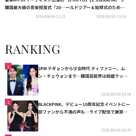
ールドツアー＆始球式のため日
韓国最大級の音楽授賞式『2026
本へ！（動画あり）
K-WORLD DREAM AWARDS』8
2026/08/06 15:22
2026/08/05 15:54
月27日にU-NEXTが日本独占で
見放題ライブ配信
RANKING
1
2PM テギョンから少女時代 ティファニー、ム
ン・チェウォンまで…韓国芸能界は結婚ラッシ
ュ
2026/08/09 02:56
2
BLACKPINK、デビュー10周年記念イベントに一
部ファンから不満の声も…ライブ配信で謝罪
「コミュニケーション不足だった」
2026/08/08 08:39