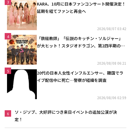
3
KARA、10月に日本ファンコンサート開催決定！
延期を経てファンと再会へ
2026/08/07 03:42
4
「鉄槌教師」「伝説のキッチン・ソルジャー」
が大ヒット！スタジオドラゴン、第2四半期の売
上高が黒字に
2026/08/08 06:21
5
20代の日本人女性インフルエンサー、韓国でラ
イブ配信中に死亡…警察が経緯を調査
2026/08/06 02:59
ソ・ジソブ、大好評につき来日イベントの追加公演が決
6
定！