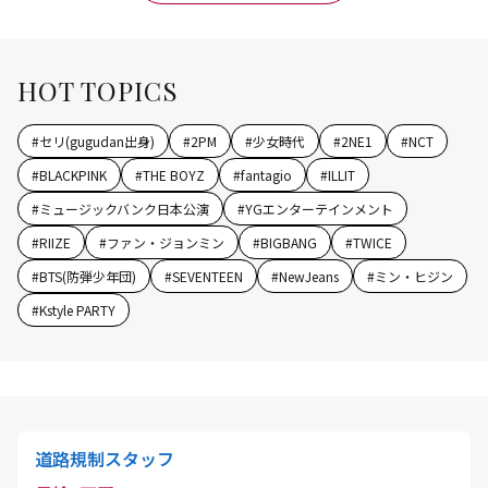
HOT TOPICS
#
セリ(gugudan出身)
#
2PM
#
少女時代
#
2NE1
#
NCT
#
BLACKPINK
#
THE BOYZ
#
fantagio
#
ILLIT
#
ミュージックバンク日本公演
#
YGエンターテインメント
#
RIIZE
#
ファン・ジョンミン
#
BIGBANG
#
TWICE
#
BTS(防弾少年団)
#
SEVENTEEN
#
NewJeans
#
ミン・ヒジン
#
Kstyle PARTY
道路規制スタッフ