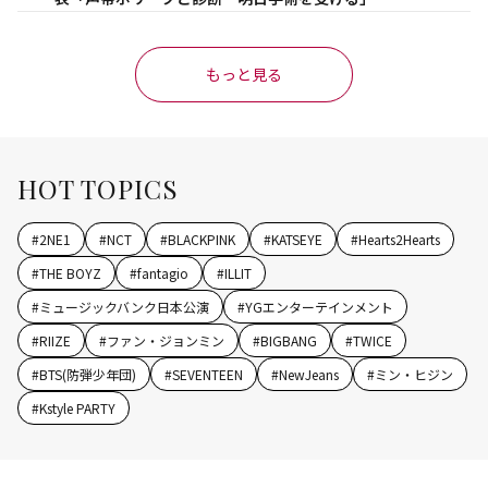
もっと見る
HOT TOPICS
#
2NE1
#
NCT
#
BLACKPINK
#
KATSEYE
#
Hearts2Hearts
#
THE BOYZ
#
fantagio
#
ILLIT
#
ミュージックバンク日本公演
#
YGエンターテインメント
#
RIIZE
#
ファン・ジョンミン
#
BIGBANG
#
TWICE
#
BTS(防弾少年団)
#
SEVENTEEN
#
NewJeans
#
ミン・ヒジン
#
Kstyle PARTY