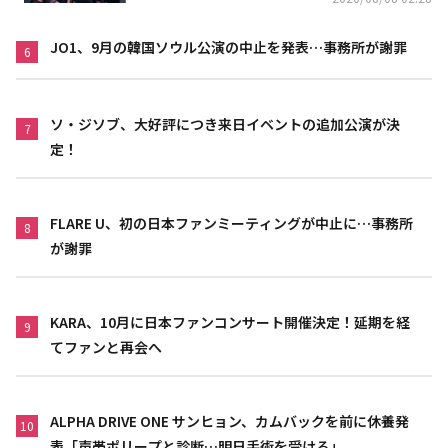
JO1、9月の韓国ソウル公演の中止を発表…事務所が謝罪
6
ソ・ジソブ、大好評につき来日イベントの追加公演が決
7
定！
FLARE U、初の日本ファンミーティングが中止に…事務所
8
が謝罪
KARA、10月に日本ファンコンサート開催決定！延期を経
9
てファンと再会へ
ALPHA DRIVE ONE サンヒョン、カムバックを前に休養発
10
表「声帯ポリープと診断…明日手術を受ける」