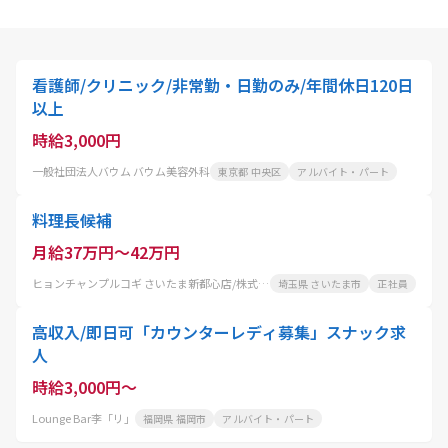
看護師/クリニック/非常勤・日勤のみ/年間休日120日
以上
時給3,000円
一般社団法人バウム バウム美容外科
東京都 中央区
アルバイト・パート
料理長候補
月給37万円～42万円
ヒョンチャンプルコギ さいたま新都心店/株式会社 コーフク
埼玉県 さいたま市
正社員
高収入/即日可「カウンターレディ募集」スナック求
人
時給3,000円～
Lounge Bar李「リ」
福岡県 福岡市
アルバイト・パート