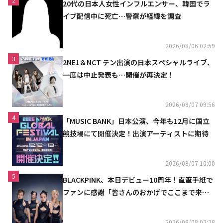
20代の日本人女性インフルエンサー、韓国でラ
イブ配信中に死亡…警察が経緯を調査
2026/08/06 02:59
3
2NE1＆NCT テン出演の日本スペシャルライブ、
一度は中止発表も…開催が再決定！
2026/08/07 09:56
4
「MUSIC BANK」日本公演、今年も12月に国立
競技場にて開催決定！出演アーティストに期待
2026/08/07 10:00
5
BLACKPINK、本日デビュー10周年！直筆手紙で
ファンに感謝「皆さんのおかげでここまで来ら
れた」
2026/08/08 02:28