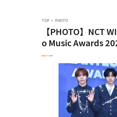
TOP
PHOTO
【PHOTO】NCT W
o Music Awar