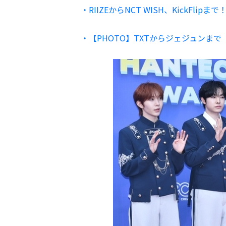
・RIIZEからNCT WISH、KickFlip
・【PHOTO】TXTからジェジュンまで「Ha