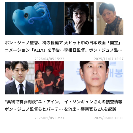
ポン・ジュノ監督、初の長編ア
大ヒット中の日本映画「国宝」
ニメーション「ALLY」を予告…
李相日監督、ポン・ジュノ監督
2027年公開を目標に制作
と8年ぶりにソウルで対面
2026/04/05 15:22
2025/11/07 18:07
“薬物で有罪判決”ユ・アイン、
イ・ソンギュンさんの捜査情報
ポン・ジュノ監督らとパーティ
を流出…警察官ら2人を起訴
ー会場に？笑顔の近況がキャッ
2025/09/05 12:23
2025/06/06 10:30
チ