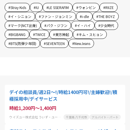
#
Stray Kids
#
IU
#
LE SSERAFIM
#
ウォンビン
#
RIIZE
#
イ・シニョン
#
ファン・ジョンミン
#
i-dle
#
THE BOYZ
#
マーク(NCT出身)
#
パク・ジフン
#
イ・ハイ
#
少女時代
#
BIGBANG
#
TWICE
#
東方神起
#
キム・スヒョン
#
BTS(防弾少年団)
#
SEVENTEEN
#
NewJeans
デイの相談員/週2日～!/時給1400円可!/主婦歓迎!/積
極採用中/デイサービス
時給1,200円～1,400円
ウイズユー株式会社 ういず・ユー勝田台デイサロン
千葉県 八千代市
アルバイト・パート