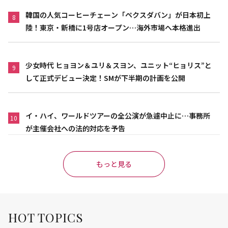
韓国の人気コーヒーチェーン「ペクスダバン」が日本初上
8
陸！東京・新橋に1号店オープン…海外市場へ本格進出
少女時代 ヒョヨン＆ユリ＆スヨン、ユニット“ヒョリス”と
9
して正式デビュー決定！SMが下半期の計画を公開
イ・ハイ、ワールドツアーの全公演が急遽中止に…事務所
10
が主催会社への法的対応を予告
もっと見る
HOT TOPICS