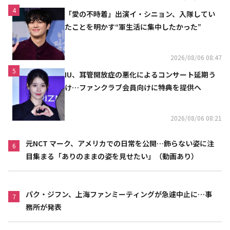
4
「愛の不時着」出演イ・シニョン、入隊してい
たことを明かす“軍生活に集中したかった”
2026/08/06 08:47
5
IU、耳管開放症の悪化によるコンサート延期う
け…ファンクラブ会員向けに特典を提供へ
2026/08/06 08:21
元NCT マーク、アメリカでの日常を公開…飾らない姿に注
6
目集まる「ありのままの姿を見せたい」（動画あり）
パク・ジフン、上海ファンミーティングが急遽中止に…事
7
務所が発表