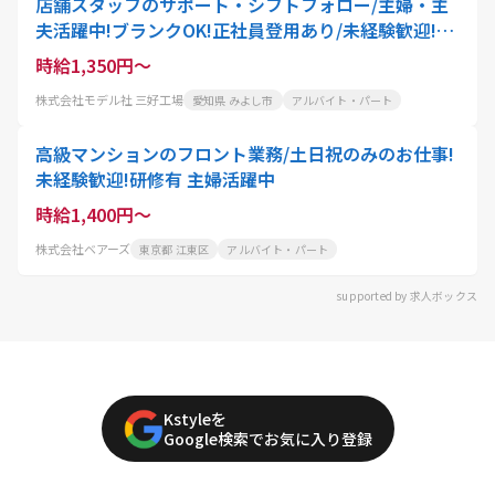
店舗スタッフのサポート・シフトフォロー/主婦・主
夫活躍中!ブランクOK!正社員登用あり/未経験歓迎!ク
リーニング代50%OFF
時給1,350円～
株式会社モデル社 三好工場
愛知県 みよし市
アルバイト・パート
⾼級マンションのフロント業務/土日祝のみのお仕事!
未経験歓迎!研修有 主婦活躍中
時給1,400円～
株式会社ベアーズ
東京都 江東区
アルバイト・パート
supported by 求人ボックス
Kstyleを
Google検索でお気に入り登録