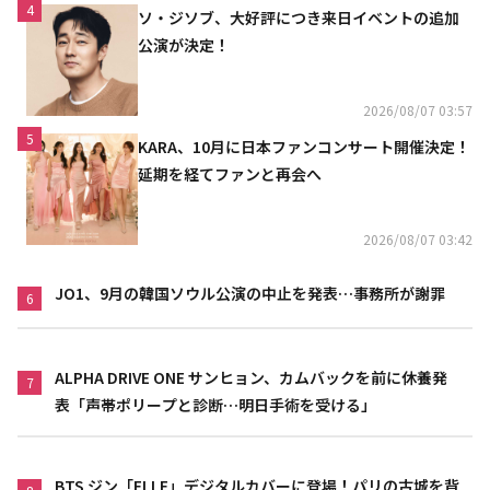
4
ソ・ジソブ、大好評につき来日イベントの追加
公演が決定！
2026/08/07 03:57
5
KARA、10月に日本ファンコンサート開催決定！
延期を経てファンと再会へ
2026/08/07 03:42
JO1、9月の韓国ソウル公演の中止を発表…事務所が謝罪
6
ALPHA DRIVE ONE サンヒョン、カムバックを前に休養発
7
表「声帯ポリープと診断…明日手術を受ける」
BTS ジン「ELLE」デジタルカバーに登場！パリの古城を背