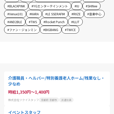
#
BLACKPINK
#
YGエンターテインメント
#
IU
#
SHINee
#
Venue101
#
KARA
#
LE SSERAFIM
#
RIIZE
#
音楽中心
#
AND2BLE
#
TWS
#
Rocket Punch
#
ILLIT
#
ファン・ジョンミン
#
BIGBANG
#
TWICE
介護職員・ヘルパー/特別養護老人ホーム/残業なし・
少なめ
時給1,350円～1,400円
株式会社ツクイスタッフ
京都府 京都市
派遣社員
イベントスタッフ