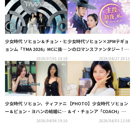
少女時代 ソヒョン＆チョン・ヒ
少女時代ソヒョン×2PMテギョ
ョンム「TMA 2026」MCに抜
ンのロマンスファンタジー！韓
擢！8度目となる共演に注目
国ドラマ『主役の初夜、私が奪
2026/07/01 18:18
2026/04/27 20:11
っちゃいました』を5月6日より
U-NEXTオリジナルとして独占
配信決定
少女時代 ソヒョン、ティファニ
【PHOTO】少女時代 ソヒョン
ー＆ピョン・ヨハンの結婚に反
＆イ・チョンア「COACH」の
対の涙！？可愛らしいエピソー
イベントに出席
2026/04/06 19:10
2026/04/03 12:58
ド明らかに（動画あり）