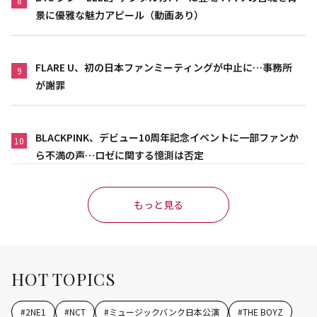
8
景に優雅な魅力アピール（動画あり）
FLARE U、初の日本ファンミーティングが中止に…事務所
9
が謝罪
BLACKPINK、デビュー10周年記念イベントに一部ファンか
10
ら不満の声…ロゼに関する憶測は否定
もっと見る
HOT TOPICS
#
2NE1
#
NCT
#
ミュージックバンク日本公演
#
THE BOYZ