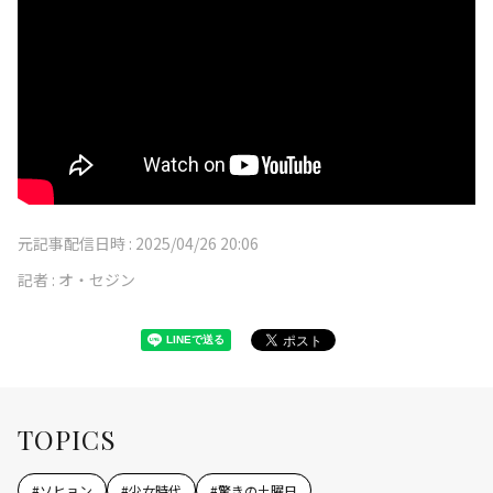
元記事配信日時 :
2025/04/26 20:06
記者 :
オ・セジン
TOPICS
#
ソヒョン
#
少女時代
#
驚きの土曜日