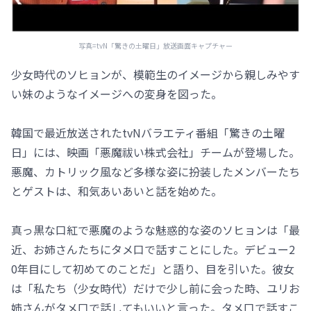
写真=tvN「驚きの土曜日」放送画面キャプチャー
少女時代のソヒョンが、模範生のイメージから親しみやす
い妹のようなイメージへの変身を図った。
韓国で最近放送されたtvNバラエティ番組「驚きの土曜
日」には、映画「悪魔祓い株式会社」チームが登場した。
悪魔、カトリック風など多様な姿に扮装したメンバーたち
とゲストは、和気あいあいと話を始めた。
真っ黒な口紅で悪魔のような魅惑的な姿のソヒョンは「最
近、お姉さんたちにタメ口で話すことにした。デビュー2
0年目にして初めてのことだ」と語り、目を引いた。彼女
は「私たち（少女時代）だけで少し前に会った時、ユリお
姉さんがタメ口で話してもいいと言った。タメ口で話すこ