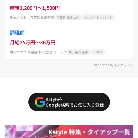
時給1,200円～1,500円
株式会社セレマ京都北事業部
京都府 福知山市
アルバイト・パート
調理師
月給25万円～36万円
焼肉セナラ 鷲宮店/株式会社 コーフク
埼玉県 久喜市
正社員
supported by 求人ボックス
Kstyleを
Google検索でお気に入り登録