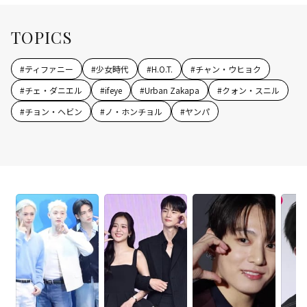
TOPICS
#
ティファニー
#
少女時代
#
H.O.T.
#
チャン・ウヒョク
#
チェ・ダニエル
#
ifeye
#
Urban Zakapa
#
クォン・スニル
#
チョン・ヘビン
#
ノ・ホンチョル
#
ヤンパ