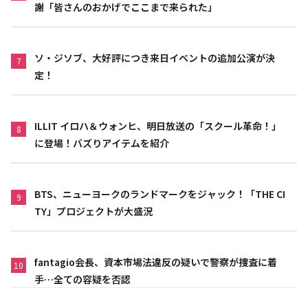
謝「皆さんのおかげでここまで来られた」
ソ・ジソブ、大好評につき来日イベントの追加公演が決
7
定！
ILLIT イロハ＆ウォンヒ、明日放送の「スクール革命！」
8
に登場！バズりアイテムを紹介
BTS、ニューヨークのランドマークをジャック！「THE CI
9
TY」プロジェクトが大盛況
fantagio会長、資本市場法違反の疑いで警察が捜査に着
10
手…全ての容疑を否認