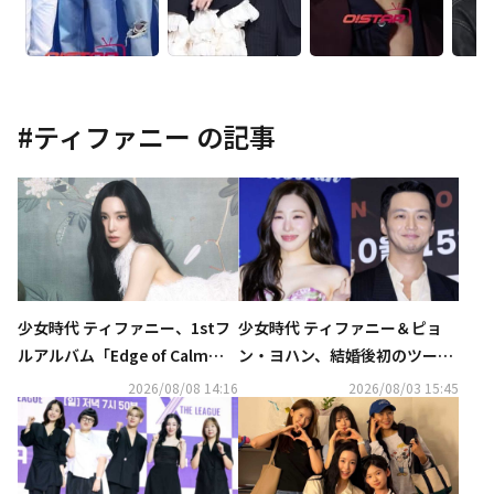
#
ティファニー
の記事
少女時代 ティファニー、1stフ
少女時代 ティファニー＆ピョ
ルアルバム「Edge of Calm」
ン・ヨハン、結婚後初のツーシ
コンセプトフォトを公開
ョットをキャッチ…手をつない
2026/08/08 14:16
2026/08/03 15:45
で甘い雰囲気