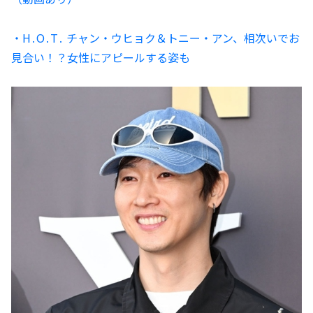
・H․O․T․ チャン・ウヒョク＆トニー・アン、相次いでお
見合い！？女性にアピールする姿も