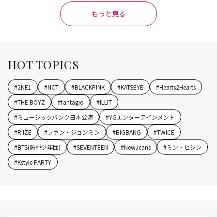
もっと見る
HOT TOPICS
#
2NE1
#
NCT
#
BLACKPINK
#
KATSEYE
#
Hearts2Hearts
#
THE BOYZ
#
fantagio
#
ILLIT
#
ミュージックバンク日本公演
#
YGエンターテインメント
#
RIIZE
#
ファン・ジョンミン
#
BIGBANG
#
TWICE
#
BTS(防弾少年団)
#
SEVENTEEN
#
NewJeans
#
ミン・ヒジン
#
Kstyle PARTY