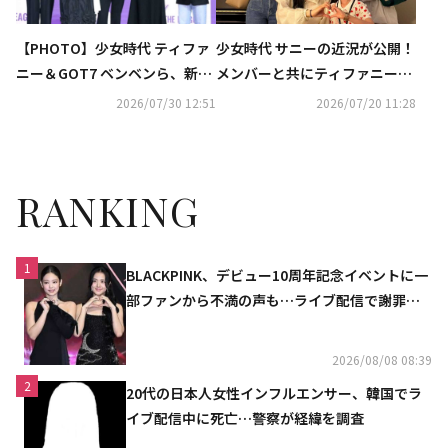
【PHOTO】少女時代 ティファ
少女時代 サニーの近況が公開！
ニー＆GOT7 ベンベンら、新バ
メンバーと共にティファニー出
ラエティ番組「X THE LEAGU
演のミュージカルを鑑賞…変わ
2026/07/30 12:51
2026/07/20 11:28
E」制作発表会に出席
らぬ友情アピール
RANKING
1
BLACKPINK、デビュー10周年記念イベントに一
部ファンから不満の声も…ライブ配信で謝罪
「コミュニケーション不足だった」
2026/08/08 08:39
2
20代の日本人女性インフルエンサー、韓国でラ
イブ配信中に死亡…警察が経緯を調査