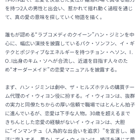
を持つ2人の男性と出会い、惹かれて揺れ動く過程を通じ
て、真の愛の意味を探していく物語を描く。
誰もが認める“ラブコメディのクイーン”ハン・ジミンを中
心に、幅広い演技を披露しているパク・ソンフン、イ・ギ
テクとポジティブなエネルギーを持つチョン・ヘソン、I․
O․I出身のキム・ソヘが合流し、近道を目指す人々のた
め“オーダーメイド”の恋愛マニュアルを披露する。
まず、ハン・ジミンは劇中、ザ・ヒルズホテルの購買チー
ム代理のイ・ウィヨン役に扮する。イ・ウィヨンは、抜群
の実力と同僚たちからの厚い信頼で職場ではとんとん拍子
に進んでいるが、恋愛は下手な人物。30歳を超えるまで
きちんとした恋愛の経験がないイ・ウィヨンは、大胆
に“インマンチュ（人為的な出会いを追求）”を宣言し、婚
活に突入する。果たしてイ・ウィヨンは、婚活を通じて愛