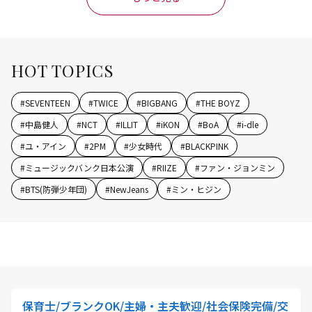
HOT TOPICS
#
SEVENTEEN
#
TWICE
#
BIGBANG
#
THE BOYZ
#
中島健人
#
NCT
#
ILLIT
#
iKON
#
BoA
#
i-dle
#
ユ・アイン
#
2PM
#
少女時代
#
BLACKPINK
#
ミュージックバンク日本公演
#
RIIZE
#
ファン・ジョンミン
#
BTS(防弾少年団)
#
NewJeans
#
ミン・ヒジン
保育士/ブランクOK/主婦・主夫歓迎/社会保険完備/交