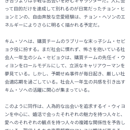
き合うよりは手軽な出会いを好むキャラクターだ。人に会
って目的だけを達成して別れるのが日常だったチョン・ヒ
ョンミンの、自由奔放な恋愛経験は、チョン・ヘソンのエ
ネルギーによりさらに明るく描かれる予定だ。
キム・ソヘは、購買チームのラブリーな末っ子シム・セビ
ョク役に扮する。まだ社会に慣れず、怖さを抱いている社
会人一年生のシム・セビョクは、購買チームの先任イ・ウ
ィヨンをロールモデルにして、立派なキャリアウーマンを
夢見ている。しかし、予期せぬ事件が毎日起き、厳しい社
会適応期を過ごしている。社会人一年生の共感を引き出す
キム・ソへの活躍に関心が集まっている。
このように同作は、人為的な出会いを追求するイ・ウィヨ
ンを中心に、婚活で会ったそれぞれの魅力を持つ人々と、
愛へのそれぞれの観点を持つ人々の複雑な関係性を予告し