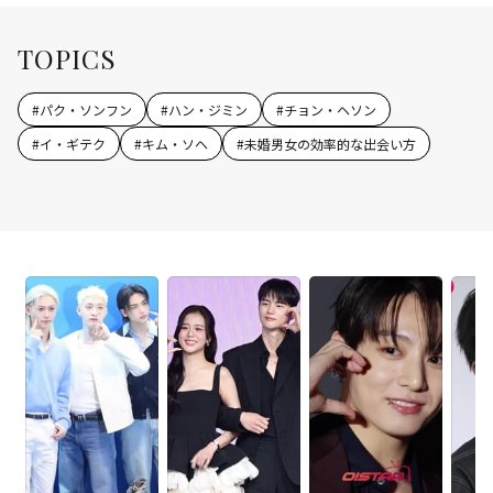
TOPICS
#
パク・ソンフン
#
ハン・ジミン
#
チョン・ヘソン
#
イ・ギテク
#
キム・ソヘ
#
未婚男女の効率的な出会い方