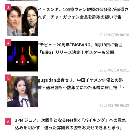
3
イ・スンギ、105億ウォン規模の保証金が返還さ
れず…チャ・ガウォン会長を詐欺の疑いで告訴
へ
2026/08/09 08:28
4
“デビュー20周年”BIGBANG、8月19日に新曲
「BiiiG」リリース決定！ポスターも公開
2026/08/10 02:51
5
gugudan出身セリ、中国イケメン俳優との熱
愛・破局説も…数年間にわたる噂に終止符「邪
魔しないで」
2026/08/09 06:39
2PM ジュノ、次回作となるNetflix「バイキング」への意気
6
込みを明かす「違った雰囲気の姿をお見せできると思う」