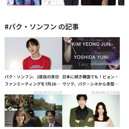
#
パク・ソンフン
の記事
パク・ソンフン、2度目の来日
日本に続き韓国でも！ビョン・
ファンミーティングを7月26日
ウソク、パク・シネから赤楚衛
に横浜で開催！ファンクラブの
二まで、日韓から62人が参加の
2026/05/11 15:35
2026/04/23 19:09
大型リニューアルも
チャリティー写真展を開催