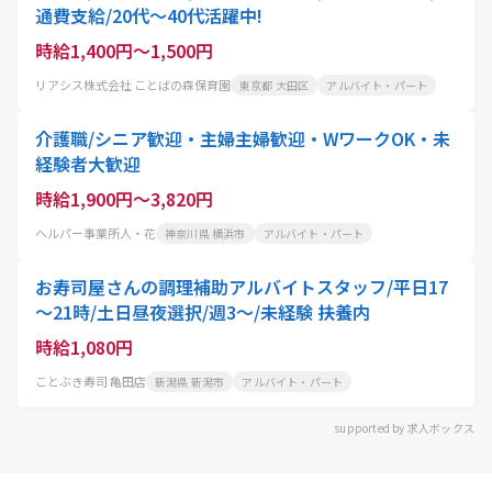
通費支給/20代～40代活躍中!
時給1,400円～1,500円
リアシス株式会社 ことばの森保育園
東京都 大田区
アルバイト・パート
介護職/シニア歓迎・主婦主婦歓迎・WワークOK・未
経験者大歓迎
時給1,900円～3,820円
ヘルパー事業所人・花
神奈川県 横浜市
アルバイト・パート
お寿司屋さんの調理補助アルバイトスタッフ/平日17
～21時/土日昼夜選択/週3～/未経験 扶養内
時給1,080円
ことぶき寿司 亀田店
新潟県 新潟市
アルバイト・パート
supported by 求人ボックス