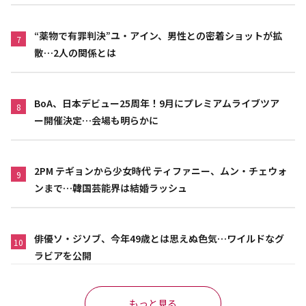
“薬物で有罪判決”ユ・アイン、男性との密着ショットが拡
7
散…2人の関係とは
BoA、日本デビュー25周年！9月にプレミアムライブツア
8
ー開催決定…会場も明らかに
2PM テギョンから少女時代 ティファニー、ムン・チェウォ
9
ンまで…韓国芸能界は結婚ラッシュ
俳優ソ・ジソブ、今年49歳とは思えぬ色気…ワイルドなグ
10
ラビアを公開
もっと見る