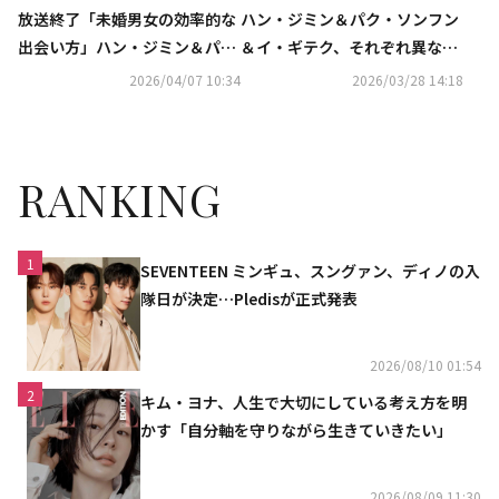
放送終了「未婚男女の効率的な
ハン・ジミン＆パク・ソンフン
出会い方」ハン・ジミン＆パ
＆イ・ギテク、それぞれ異なる
ク・ソンフンの恋の行方は？
カップルグラビアを披露…「未
2026/04/07 10:34
2026/03/28 14:18
【ネタバレあり】
婚男女の効率的な出会い」に期
待
RANKING
1
SEVENTEEN ミンギュ、スングァン、ディノの入
隊日が決定…Pledisが正式発表
2026/08/10 01:54
2
キム・ヨナ、人生で大切にしている考え方を明
かす「自分軸を守りながら生きていきたい」
2026/08/09 11:30